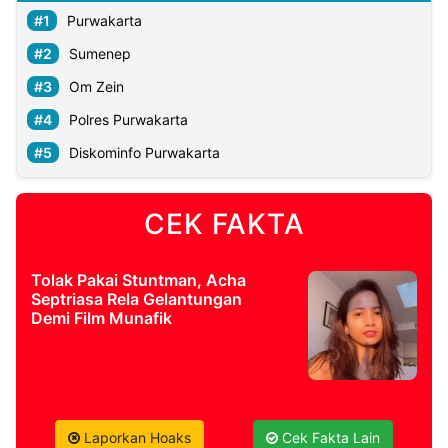
Purwakarta
Sumenep
Om Zein
Polres Purwakarta
Diskominfo Purwakarta
CEK FAKTA
Tolak Pakai Stuntman, Acha
Septriasa Rela Gelantungan
Demi Film Munafik
Laporkan Hoaks
Cek Fakta Lain