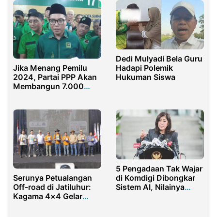
Dedi Mulyadi Bela Guru
Hadapi Polemik
Jika Menang Pemilu
Hukuman Siswa
2024, Partai PPP Akan
Membangun 7.000
Puskesmas Baru
5 Pengadaan Tak Wajar
Serunya Petualangan
di Komdigi Dibongkar
Off-road di Jatiluhur:
Sistem AI, Nilainya
Kagama 4×4 Gelar
Fantastis
Event Perdana yang
Dukung Ekonomi Lokal