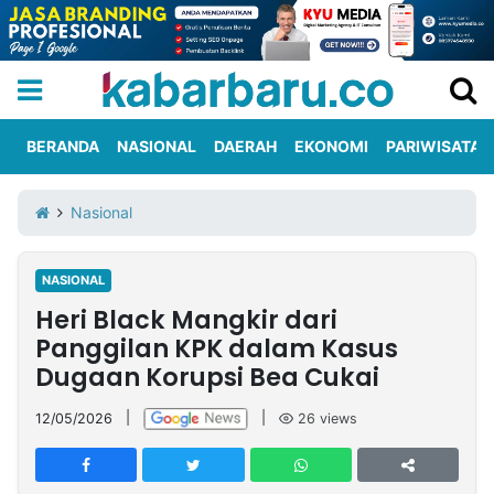
BERANDA
NASIONAL
DAERAH
EKONOMI
PARIWISATA
Informasi
KabarbaruTV
Kirim
Tentang
Nasional
Iklan
Berita
Kami
NASIONAL
Berita
Heri Black Mangkir dari
Nasional
International
Olahraga
Entertainment
Daerah
Pariwisata
Kuliner
Kolom
Panggilan KPK dalam Kasus
Dugaan Korupsi Bea Cukai
Network
12/05/2026
|
|
26
views
PT
TREETAN