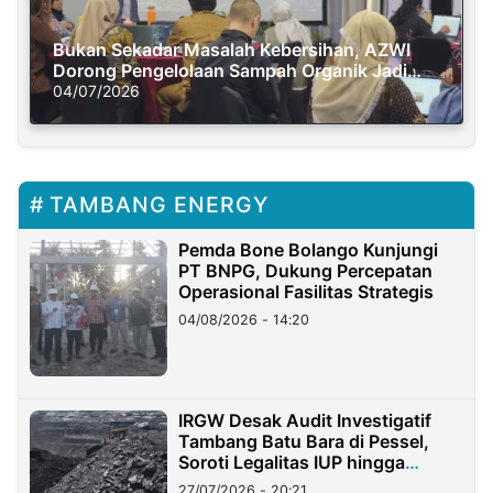
Bukan Sekadar Masalah Kebersihan, AZWI
Dorong Pengelolaan Sampah Organik Jadi
Solusi Krisis Iklim
04/07/2026
TAMBANG ENERGY
Pemda Bone Bolango Kunjungi
PT BNPG, Dukung Percepatan
Operasional Fasilitas Strategis
04/08/2026 - 14:20
IRGW Desak Audit Investigatif
Tambang Batu Bara di Pessel,
Soroti Legalitas IUP hingga
Stockpile
27/07/2026 - 20:21