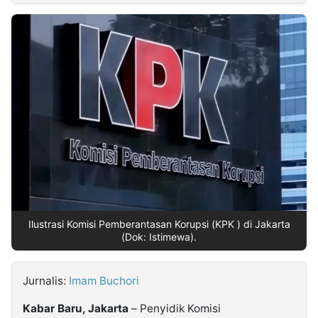
MULTIMEDIA
INDONESIA
Partner
Insight
Suara
Lens
Daily
Jalan
Idealita
Kita
Dinamikapost.com
Radar
Seedbacklink
NTB
Time
IDN
Jogja
Rakyat
News
Notice
Baru
Follow
Kabarbaru
Ilustrasi Komisi Pemberantasan Korupsi (KPK ) di Jakarta
(Dok: Istimewa).
Jurnalis:
Imam Buchori
Kabar Baru, Jakarta
– Penyidik Komisi