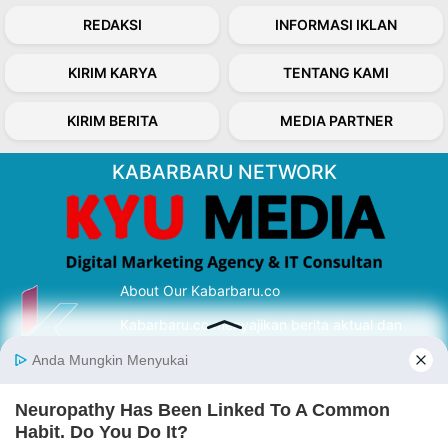
REDAKSI
INFORMASI IKLAN
KIRIM KARYA
TENTANG KAMI
KIRIM BERITA
MEDIA PARTNER
KABARBARU NETWORK
About Our Kabarbaru.co
Kabarbaru.co menyajikan berita aktual dan
inspiratif dari sudut pandang berbaik sangka
serta terverifikasi dari sumber yang tepat.
Follow Kabarbaru