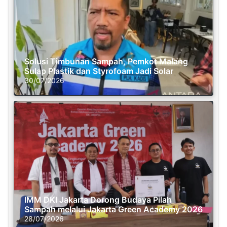
Solusi Timbunan Sampah, Pemkot Malang
Sulap Plastik dan Styrofoam Jadi Solar
30/07/2026
IMM DKI Jakarta Dorong Budaya Pilah
Sampah melalui Jakarta Green Academy 2026
28/07/2026