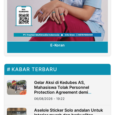
E-Koran
KABAR TERBARU
Gelar Aksi di Kedubes AS,
Mahasiswa Tolak Personnel
Protection Agreement demi
Kedaulatan Negara
06/08/2026 - 19:22
Aselole Sticker Solo andalan Untuk