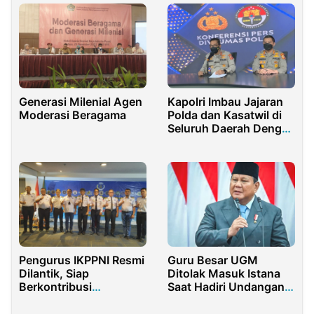
dan Pariwisata
Generasi Milenial Agen
Kapolri Imbau Jajaran
Moderasi Beragama
Polda dan Kasatwil di
Seluruh Daerah Dengan
Surat Telegram
Pengurus IKPPNI Resmi
Guru Besar UGM
Dilantik, Siap
Ditolak Masuk Istana
Berkontribusi
Saat Hadiri Undangan
Membangun Dunia
Prabowo
Maritim