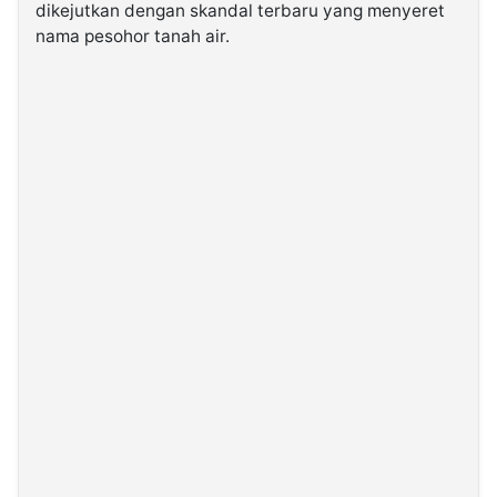
dikejutkan dengan skandal terbaru yang menyeret
nama pesohor tanah air.
©
Kabarbaru.co
-
2026
PT.
Kabarbaru
Media
Holding