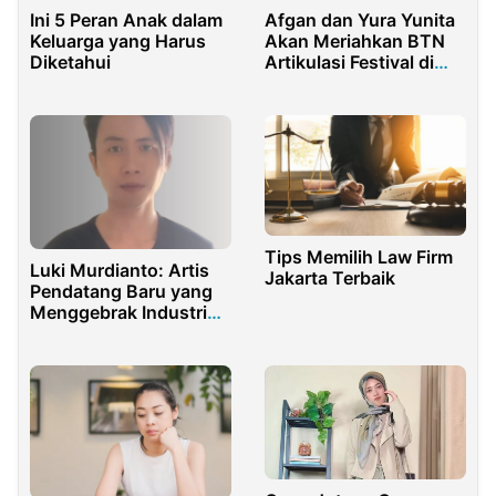
Ini 5 Peran Anak dalam
Afgan dan Yura Yunita
Keluarga yang Harus
Akan Meriahkan BTN
Diketahui
Artikulasi Festival di
Hall Basket Gelora
Bung Karno
Tips Memilih Law Firm
Luki Murdianto: Artis
Jakarta Terbaik
Pendatang Baru yang
Menggebrak Industri
Musik Lewat TuneCore