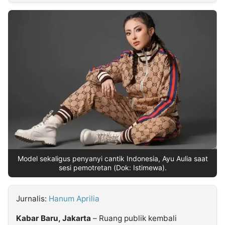
MULTIMEDIA
INDONESIA
Partner
Insight
Suara
Lens
Daily
Jalan
Idealita
Kita
Dinamikapost.com
Radar
Seedbacklink
NTB
Time
IDN
Jogja
Rakyat
News
Notice
Baru
Follow
Kabarbaru
Model sekaligus penyanyi cantik Indonesia, Ayu Aulia saat
sesi pemotretan (Dok: Istimewa).
Jurnalis:
Hanum Aprilia
Kabar Baru, Jakarta
– Ruang publik kembali