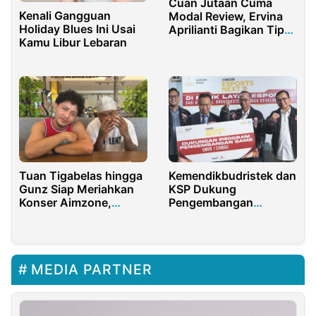
Cuan Jutaan Cuma
Kenali Gangguan
Modal Review, Ervina
Holiday Blues Ini Usai
Aprilianti Bagikan Tips
Kamu Libur Lebaran
Simpel
Tuan Tigabelas hingga
Kemendikbudristek dan
Gunz Siap Meriahkan
KSP Dukung
Konser Aimzone,
Pengembangan
Malam Hip-Hop Penuh
Industri Gim Lokal
Kejutan di Aimas Hotel
MEDIA PARTNER