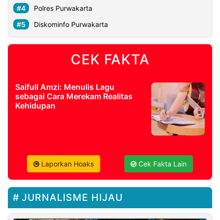
Polres Purwakarta
Diskominfo Purwakarta
CEK FAKTA
Saifull Amzi: Menulis Lagu
sebagai Cara Merekam Realitas
Kehidupan
Laporkan Hoaks
Cek Fakta Lain
JURNALISME HIJAU