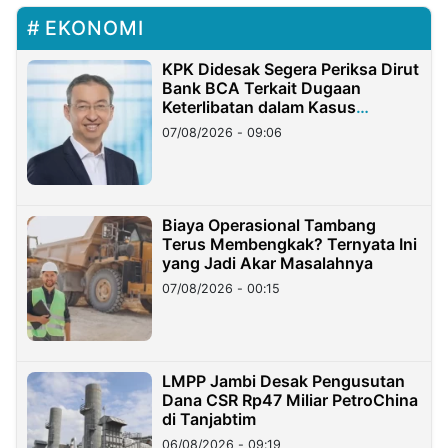
EKONOMI
KPK Didesak Segera Periksa Dirut
Bank BCA Terkait Dugaan
Keterlibatan dalam Kasus
Hilangnya Dana Nasabah Rp2,58
07/08/2026 - 09:06
Miliar
Biaya Operasional Tambang
Terus Membengkak? Ternyata Ini
yang Jadi Akar Masalahnya
07/08/2026 - 00:15
LMPP Jambi Desak Pengusutan
Dana CSR Rp47 Miliar PetroChina
di Tanjabtim
06/08/2026 - 09:19