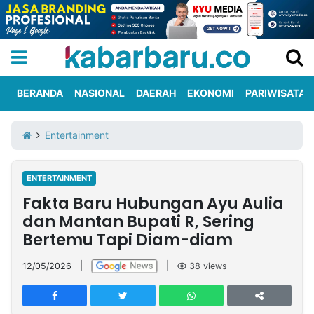
BERANDA
NASIONAL
DAERAH
EKONOMI
PARIWISATA
Informasi
KabarbaruTV
Kirim
Tentang
Entertainment
Iklan
Berita
Kami
ENTERTAINMENT
Berita
Fakta Baru Hubungan Ayu Aulia
Nasional
International
Olahraga
Entertainment
Daerah
Pariwisata
Kuliner
Kolom
dan Mantan Bupati R, Sering
Bertemu Tapi Diam-diam
Network
12/05/2026
|
|
38
views
PT
TREETAN