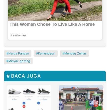
Harga Pangan
Kemendagri
Mendag Zulhas
Minyak goreng
BACA JUGA