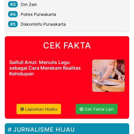
Om Zein
Polres Purwakarta
Diskominfo Purwakarta
CEK FAKTA
Saifull Amzi: Menulis Lagu
sebagai Cara Merekam Realitas
Kehidupan
Laporkan Hoaks
Cek Fakta Lain
JURNALISME HIJAU