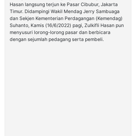
Hasan langsung terjun ke Pasar Cibubur, Jakarta
Timur. Didampingi Wakil Mendag Jerry Sambuaga
©
dan Sekjen Kementerian Perdagangan (Kemendag)
Kabarbaru.co
-
Suhanto, Kamis (16/6/2022) pagi, Zulkifli Hasan pun
2026
menyusuri lorong-lorong pasar dan berbicara
dengan sejumlah pedagang serta pembeli.
PT.
Kabarbaru
Media
Holding