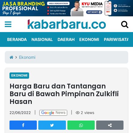
BERANDA
NASIONAL
DAERAH
EKONOMI
PARIWISATA
Informasi
KabarbaruTV
Kirim
Tentang
Ekonomi
Iklan
Berita
Kami
EKONOMI
Berita
Harga Baru dan Tantangan
Nasional
International
Olahraga
Entertainment
Daerah
Pariwisata
Kuliner
Kolom
Baru di Bawah Pimpinan Zulkifli
Hasan
Network
22/06/2022
|
|
2
views
PT
TREETAN