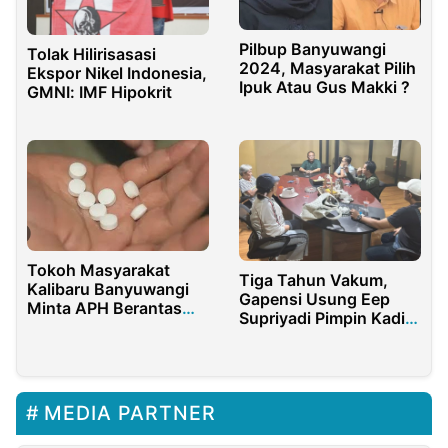
Pilbup Banyuwangi
Tolak Hilirisasasi
2024, Masyarakat Pilih
Ekspor Nikel Indonesia,
Ipuk Atau Gus Makki ?
GMNI: IMF Hipokrit
Tokoh Masyarakat
Tiga Tahun Vakum,
Kalibaru Banyuwangi
Gapensi Usung Eep
Minta APH Berantas
Supriyadi Pimpin Kadin
Dugaan Peredaran Pil
Purwakarta
Trex di Desa Kalibaru
Wetan
MEDIA PARTNER