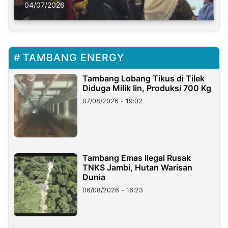
Solusi Krisis Iklim
04/07/2026
TAMBANG ENERGY
Tambang Lobang Tikus di Tilek
Diduga Milik Iin, Produksi 700 Kg
07/08/2026 - 19:02
Tambang Emas Ilegal Rusak
TNKS Jambi, Hutan Warisan
Dunia
06/08/2026 - 16:23