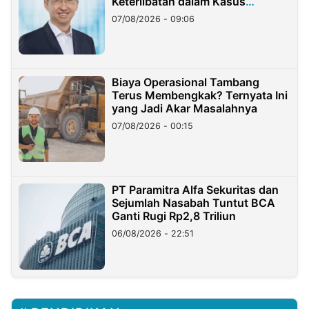
Keterlibatan dalam Kasus
Hilangnya Dana Nasabah Rp2,58
07/08/2026 - 09:06
Miliar
Biaya Operasional Tambang
Terus Membengkak? Ternyata Ini
yang Jadi Akar Masalahnya
07/08/2026 - 00:15
PT Paramitra Alfa Sekuritas dan
Sejumlah Nasabah Tuntut BCA
Ganti Rugi Rp2,8 Triliun
06/08/2026 - 22:51