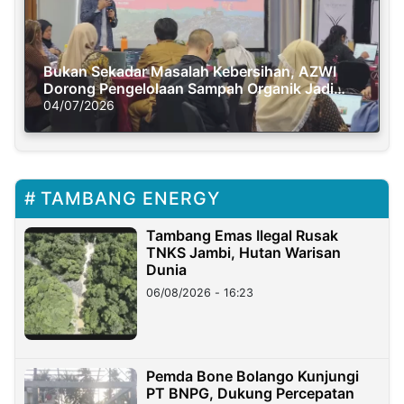
Bukan Sekadar Masalah Kebersihan, AZWI
Dorong Pengelolaan Sampah Organik Jadi
Solusi Krisis Iklim
04/07/2026
TAMBANG ENERGY
Tambang Emas Ilegal Rusak
TNKS Jambi, Hutan Warisan
Dunia
06/08/2026 - 16:23
Pemda Bone Bolango Kunjungi
PT BNPG, Dukung Percepatan