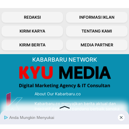
REDAKSI
INFORMASI IKLAN
KIRIM KARYA
TENTANG KAMI
KIRIM BERITA
MEDIA PARTNER
KABARBARU NETWORK
About Our Kabarbaru.co
Kabarbaru.co menyajikan berita aktual dan
inspiratif dari sudut pandang berbaik sangka
serta terverifikasi dari sumber yang tepat.
Follow Kabarbaru