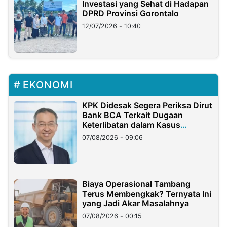
Investasi yang Sehat di Hadapan
DPRD Provinsi Gorontalo
12/07/2026 - 10:40
EKONOMI
KPK Didesak Segera Periksa Dirut
Bank BCA Terkait Dugaan
Keterlibatan dalam Kasus
Hilangnya Dana Nasabah Rp2,58
07/08/2026 - 09:06
Miliar
Biaya Operasional Tambang
Terus Membengkak? Ternyata Ini
yang Jadi Akar Masalahnya
07/08/2026 - 00:15