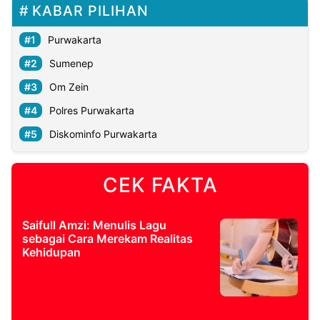
KABAR PILIHAN
Purwakarta
Sumenep
Om Zein
Polres Purwakarta
Diskominfo Purwakarta
CEK FAKTA
Saifull Amzi: Menulis Lagu
sebagai Cara Merekam Realitas
Kehidupan