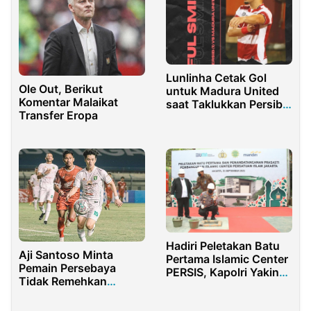
Lunlinha Cetak Gol
Ole Out, Berikut
untuk Madura United
Komentar Malaikat
saat Taklukkan Persib
Transfer Eropa
Bandung dengan Skor
1-3
Hadiri Peletakan Batu
Aji Santoso Minta
Pertama Islamic Center
Pemain Persebaya
PERSIS, Kapolri Yakin
Tidak Remehkan
Hasilkan SDM
Bhayangkara FC di BRI
Berkualitas
Liga 1 2021