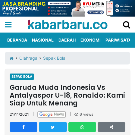
BERANDA
NASIONAL
DAERAH
EKONOMI
PARIWISATA
Informasi
KabarbaruTV
Kirim
Tentang
Olahraga
Sepak Bola
Iklan
Berita
Kami
SEPAK BOLA
Berita
Garuda Muda Indonesia Vs
Nasional
International
Olahraga
Entertainment
Daerah
Pariwisata
Kuliner
Kolom
Antalyaspor U-18, Ronaldo: Kami
Siap Untuk Menang
Network
21/11/2021
|
|
6
views
PT
TREETAN