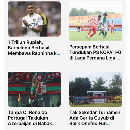
1 Triliun Rupiah,
Persepam Berhasil
Barcelona Berhasil
Tundukan PS KOPA 1-0
Membawa Raphinna ke
di Laga Perdana Liga 3
Camp Nou
Jatim
Tanpa C. Ronaldo,
Tak Sekedar Turnamen,
Portugal Taklukan
Ada Cerita Guyub di
Azerbaijan di Babak
Balik Onefeo Fun
Pertama
Football RW 05