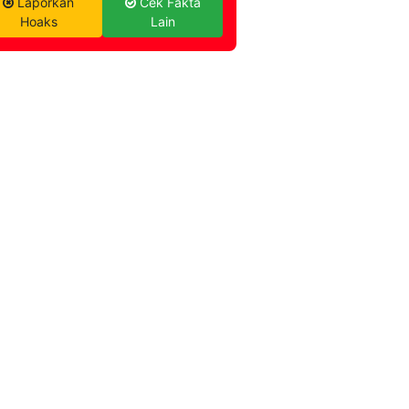
Laporkan
Cek Fakta
Hoaks
Lain