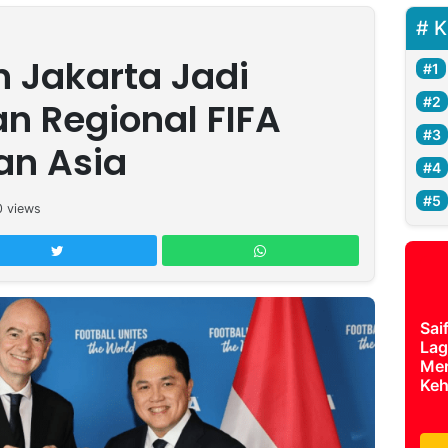
K
n Jakarta Jadi
an Regional FIFA
an Asia
0
views
Sai
Lag
Mer
Keh