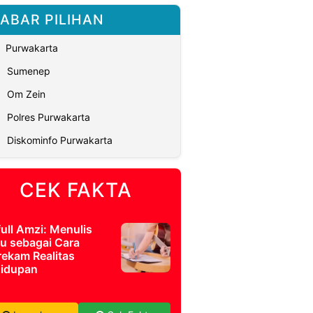
ABAR PILIHAN
Purwakarta
Sumenep
Om Zein
Polres Purwakarta
Diskominfo Purwakarta
CEK FAKTA
full Amzi: Menulis
u sebagai Cara
ekam Realitas
idupan