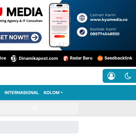
ice
Radar Baru
Seedbacklink
Dinamikapost.com
INTERNASIONAL
KOLOM