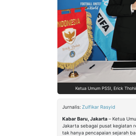
©
Kabarbaru.co
-
2026
PT.
Kabarbaru
Media
Holding
Ketua Umum PSSI, Erick Thohir 
Jurnalis:
Zulfikar Rasyid
Kabar Baru, Jakarta
– Ketua Umu
Jakarta sebagai pusat kegiatan r
tak hanya pencapaian sejarah bag