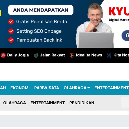
Daily Jogja
Jalan Rakyat
Idealita News
Kita Not
RAH
EKONOMI
PARIWISATA
OLAHRAGA
ENTERTAINMENT
OLAHRAGA
ENTERTAINMENT
PENDIDIKAN