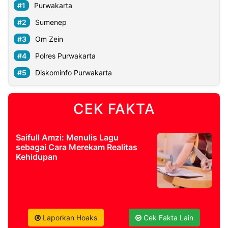
Purwakarta
Sumenep
Om Zein
Polres Purwakarta
Diskominfo Purwakarta
CEK FAKTA
Saifull Amzi: Menulis Lagu
sebagai Cara Merekam Realitas
Kehidupan
Laporkan Hoaks
Cek Fakta Lain