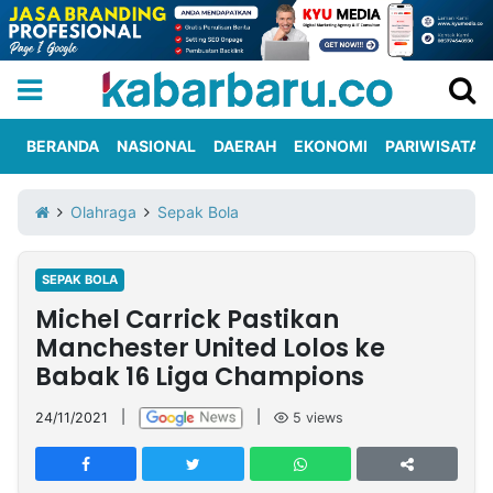
BERANDA
NASIONAL
DAERAH
EKONOMI
PARIWISATA
Informasi
KabarbaruTV
Kirim
Tentang
Olahraga
Sepak Bola
Iklan
Berita
Kami
SEPAK BOLA
Berita
Michel Carrick Pastikan
Nasional
International
Olahraga
Entertainment
Daerah
Pariwisata
Kuliner
Kolom
Manchester United Lolos ke
Babak 16 Liga Champions
Network
24/11/2021
|
|
5
views
PT
TREETAN