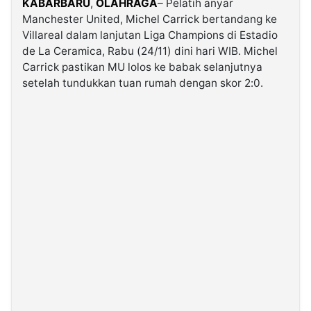
KABARBARU
,
OLAHRAGA
– Pelatih anyar
Manchester United, Michel Carrick bertandang ke
Villareal dalam lanjutan Liga Champions di Estadio
©
Kabarbaru.co
de La Ceramica, Rabu (24/11) dini hari WIB. Michel
-
2026
Carrick pastikan MU lolos ke babak selanjutnya
setelah tundukkan tuan rumah dengan skor 2:0.
PT.
Kabarbaru
Media
Holding