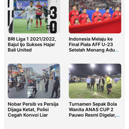
BRI Liga 1 2021/2022,
Indonesia Melaju ke
Bajul Ijo Sukses Hajar
Final Piala AFF U-23
Bali United
Setelah Menang Adu
Penalti Dramatis Atas
Thailand
Nobar Persib vs Persija
Turnamen Sepak Bola
Dijaga Ketat, Polisi
Wanita ANAS CUP 2
Cegah Konvoi Liar
Pauwo Resmi Digelar,
Pedro Sebut Era
Kebangkitan Sepak