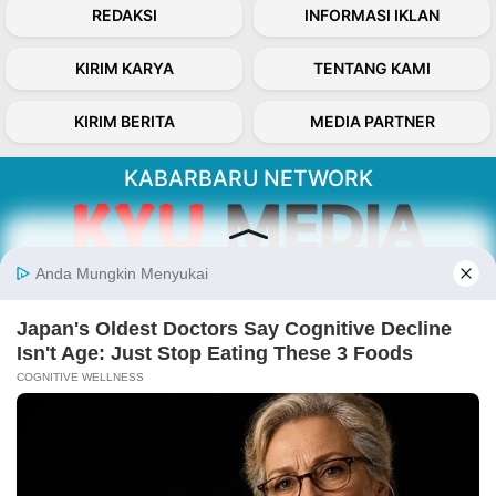
REDAKSI
INFORMASI IKLAN
KIRIM KARYA
TENTANG KAMI
KIRIM BERITA
MEDIA PARTNER
KABARBARU NETWORK
About Our Kabarbaru.co
Kabarbaru.co menyajikan berita aktual dan
inspiratif dari sudut pandang berbaik sangka
serta terverifikasi dari sumber yang tepat.
Follow Kabarbaru