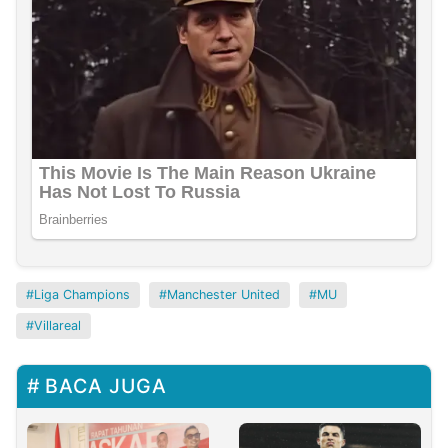
Liga Champions
Manchester United
MU
Villareal
BACA JUGA