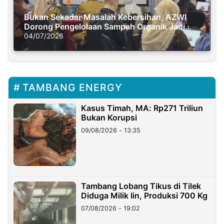
Bukan Sekadar Masalah Kebersihan, AZWI
Dorong Pengelolaan Sampah Organik Jadi
Solusi Krisis Iklim
04/07/2026
TAMBANG ENERGY
Kasus Timah, MA: Rp271 Triliun
Bukan Korupsi
09/08/2026 - 13:35
Tambang Lobang Tikus di Tilek
Diduga Milik Iin, Produksi 700 Kg
07/08/2026 - 19:02