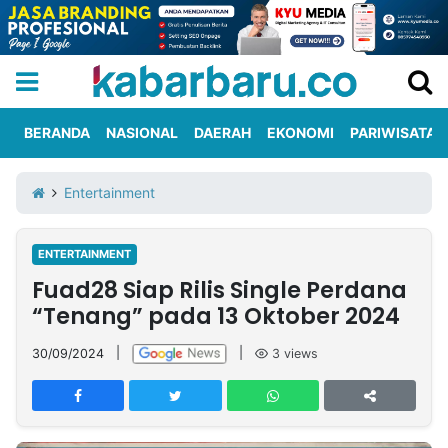
BERANDA
NASIONAL
DAERAH
EKONOMI
PARIWISATA
Informasi
KabarbaruTV
Kirim
Tentang
Entertainment
Iklan
Berita
Kami
ENTERTAINMENT
Berita
Fuad28 Siap Rilis Single Perdana
Nasional
International
Olahraga
Entertainment
Daerah
Pariwisata
Kuliner
Kolom
“Tenang” pada 13 Oktober 2024
30/09/2024
|
|
3
views
Network
PT
TREETAN