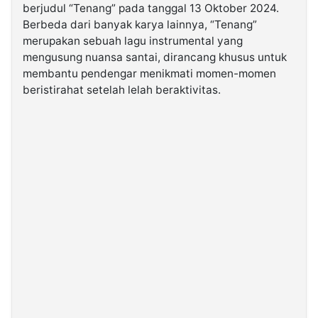
berjudul “Tenang” pada tanggal 13 Oktober 2024.
Berbeda dari banyak karya lainnya, “Tenang”
©
merupakan sebuah lagu instrumental yang
Kabarbaru.co
-
mengusung nuansa santai, dirancang khusus untuk
2026
membantu pendengar menikmati momen-momen
beristirahat setelah lelah beraktivitas.
PT.
Kabarbaru
Media
Holding