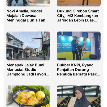
Novi Amelia, Model
Dukung Cirebon Smart
Majalah Dewasa
City, IM3 Kembangkan
Meninggal Dunia Tanpa
Jaringan Lebih Luas
Busana
dan Lebih Stabil
Menapak Jejak Bumi
Bukber KNPI, Ryano
Manusia: Studio
Panjaitan Dorong
Gamplong Jadi Favorit
Pemuda Bersatu Pasca
Wisata Tahun Baru
Pilpres 2024
2025