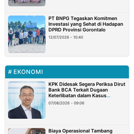
PT BNPG Tegaskan Komitmen
Investasi yang Sehat di Hadapan
DPRD Provinsi Gorontalo
12/07/2026 - 10:40
EKONOMI
KPK Didesak Segera Periksa Dirut
Bank BCA Terkait Dugaan
Keterlibatan dalam Kasus
Hilangnya Dana Nasabah Rp2,58
07/08/2026 - 09:06
Miliar
Biaya Operasional Tambang