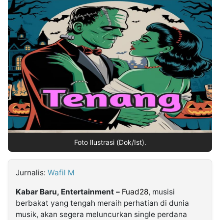
MULTIMEDIA
INDONESIA
Partner
Insight
Suara
Lens
Daily
Jalan
Idealita
Kita
Radar
Seedbacklink
NTB
Time
IDN
Jogja
Rakyat
News
Notice
Baru
Follow
Kabarbaru
Foto Ilustrasi (Dok/Ist).
Jurnalis:
Wafil M
Kabar Baru, Entertainment –
Fuad28
, musisi
berbakat yang tengah meraih perhatian di dunia
musik, akan segera meluncurkan single perdana