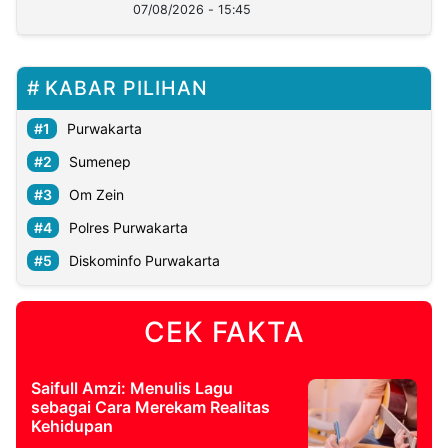
07/08/2026 - 15:45
KABAR PILIHAN
Purwakarta
Sumenep
Om Zein
Polres Purwakarta
Diskominfo Purwakarta
CEK FAKTA
Saifull Amzi: Menulis Lagu
sebagai Cara Merekam Realitas
Kehidupan