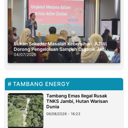
Bukan Sekadar Masalah Kebersihan, AZWI
Dorong Pengelolaan Sampah Organik Jadi
Solusi Krisis Iklim
04/07/2026
TAMBANG ENERGY
Tambang Emas Ilegal Rusak
TNKS Jambi, Hutan Warisan
Dunia
06/08/2026 - 16:23