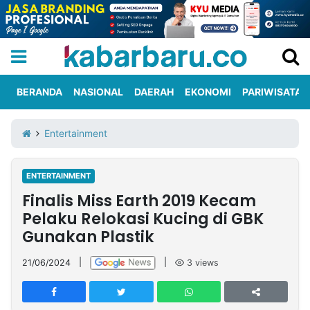
BERANDA
NASIONAL
DAERAH
EKONOMI
PARIWISATA
Informasi
KabarbaruTV
Kirim
Tentang
Entertainment
Iklan
Berita
Kami
ENTERTAINMENT
Berita
Finalis Miss Earth 2019 Kecam
Nasional
International
Olahraga
Entertainment
Daerah
Pariwisata
Kuliner
Kolom
Pelaku Relokasi Kucing di GBK
Gunakan Plastik
Network
21/06/2024
|
|
3
views
PT
TREETAN