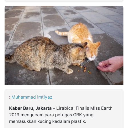
MULTIMEDIA
INDONESIA
Partner
Insight
Suara
Lens
Daily
Jalan
Idealita
Kita
Dinamikapost.com
Radar
Seedbacklink
NTB
Time
IDN
Jogja
Rakyat
News
Notice
Baru
Follow
Kabarbaru
:
Muhammad Imtiyaz
Kabar Baru, Jakarta
– Lirabica, Finalis Miss Earth
2019 mengecam para petugas GBK yang
memasukkan kucing kedalam plastik.