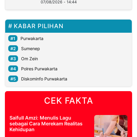
07/08/2026 - 14:44
KABAR PILIHAN
Purwakarta
Sumenep
Om Zein
Polres Purwakarta
Diskominfo Purwakarta
CEK FAKTA
Saifull Amzi: Menulis Lagu
sebagai Cara Merekam Realitas
Kehidupan