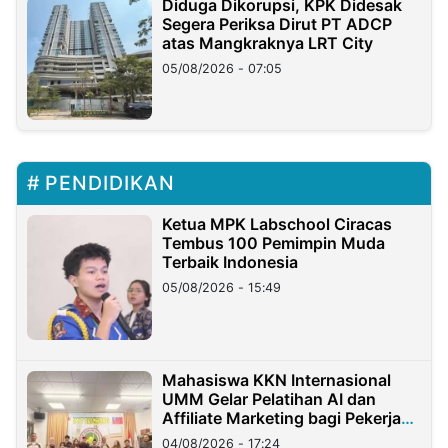
Diduga Dikorupsi, KPK Didesak
Segera Periksa Dirut PT ADCP
atas Mangkraknya LRT City
05/08/2026 - 07:05
PENDIDIKAN
Ketua MPK Labschool Ciracas
Tembus 100 Pemimpin Muda
Terbaik Indonesia
05/08/2026 - 15:49
Mahasiswa KKN Internasional
UMM Gelar Pelatihan AI dan
Affiliate Marketing bagi Pekerja
Migran Indonesia di Taiwan
04/08/2026 - 17:24