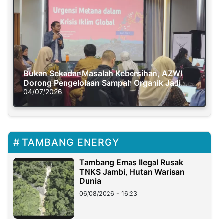
Bukan Sekadar Masalah Kebersihan, AZWI
Dorong Pengelolaan Sampah Organik Jadi
Solusi Krisis Iklim
04/07/2026
TAMBANG ENERGY
Tambang Emas Ilegal Rusak
TNKS Jambi, Hutan Warisan
Dunia
06/08/2026 - 16:23