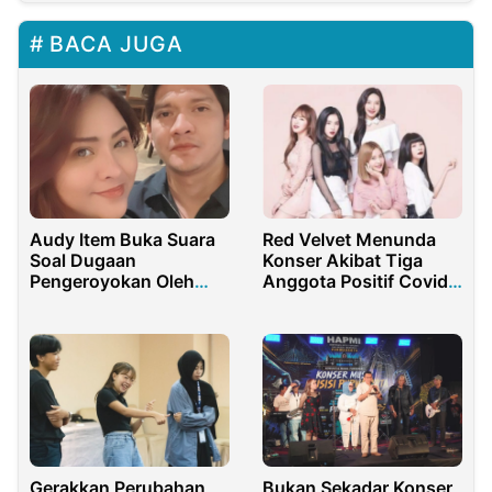
BACA JUGA
Audy Item Buka Suara
Red Velvet Menunda
Soal Dugaan
Konser Akibat Tiga
Pengeroyokan Oleh
Anggota Positif Covid-
Suaminya
19
Gerakkan Perubahan,
Bukan Sekadar Konser,