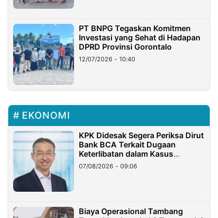
PT BNPG Tegaskan Komitmen
Investasi yang Sehat di Hadapan
DPRD Provinsi Gorontalo
12/07/2026 - 10:40
EKONOMI
KPK Didesak Segera Periksa Dirut
Bank BCA Terkait Dugaan
Keterlibatan dalam Kasus
Hilangnya Dana Nasabah Rp2,58
07/08/2026 - 09:06
Miliar
Biaya Operasional Tambang