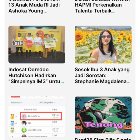
13 Anak Muda RI Jadi
HAPMI Perkenalkan
Ashoka Young
Talenta Terbaik
Changemaker
Purwakarta
Sosok Ibu 3 Anak yang
Indosat Ooredoo
Jadi Sorotan:
Hutchison Hadirkan
Stephanie Magdalena
“Simpelnya IM3” untuk
Lie Kuasai Dunia
Temukan Makna
Influencer!
Ramadan