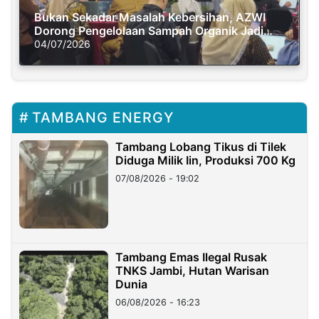
Bukan Sekadar Masalah Kebersihan, AZWI
Dorong Pengelolaan Sampah Organik Jadi
Solusi Krisis Iklim
04/07/2026
TAMBANG ENERGY
Tambang Lobang Tikus di Tilek
Diduga Milik Iin, Produksi 700 Kg
07/08/2026 - 19:02
Tambang Emas Ilegal Rusak
TNKS Jambi, Hutan Warisan
Dunia
06/08/2026 - 16:23