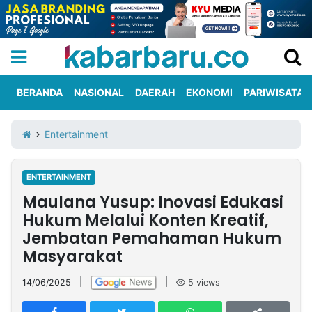
BERANDA
NASIONAL
DAERAH
EKONOMI
PARIWISATA
Informasi
KabarbaruTV
Kirim
Tentang
Entertainment
Iklan
Berita
Kami
ENTERTAINMENT
Berita
Maulana Yusup: Inovasi Edukasi
Nasional
International
Olahraga
Entertainment
Daerah
Pariwisata
Kuliner
Kolom
Hukum Melalui Konten Kreatif,
Jembatan Pemahaman Hukum
Masyarakat
Network
14/06/2025
|
|
5
views
PT
TREETAN