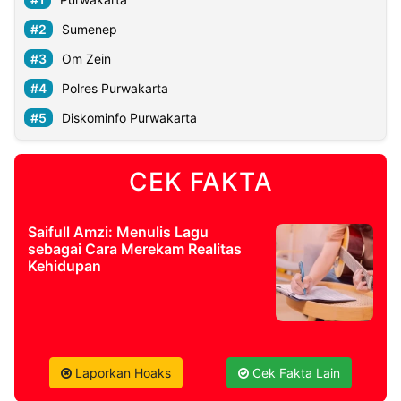
Sumenep
Om Zein
Polres Purwakarta
Diskominfo Purwakarta
CEK FAKTA
Saifull Amzi: Menulis Lagu
sebagai Cara Merekam Realitas
Kehidupan
Laporkan Hoaks
Cek Fakta Lain