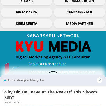
REDAKSI
INFORMASI IKLAN
KIRIM KARYA
TENTANG KAMI
KIRIM BERITA
MEDIA PARTNER
KABARBARU NETWORK
About Our Kabarbaru.co
Kabarbaru.co menyajikan berita aktual dan
inspiratif dari sudut pandang berbaik sangka
serta terverifikasi dari sumber yang tepat.
Follow Kabarbaru