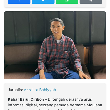
MULTIMEDIA
INDONESIA
Partner
Insight
Suara
Lens
Daily
Jalan
Idealita
Kita
Dinamikapost.com
Radar
Seedbacklink
NTB
Time
IDN
Jogja
Rakyat
News
Notice
Baru
Follow
Kabarbaru
Jurnalis:
Azzahra Bahiyyah
Kabar Baru, Ciribon
– Di tengah derasnya arus
informasi digital, seorang pemuda bernama Maulana