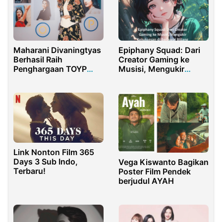
Maharani Divaningtyas
Epiphany Squad: Dari
Berhasil Raih
Creator Gaming ke
Penghargaan TOYP
Musisi, Mengukir
2025
Kesuksesan di
Berbagai Bidang
Link Nonton Film 365
Days 3 Sub Indo,
Vega Kiswanto Bagikan
Terbaru!
Poster Film Pendek
berjudul AYAH