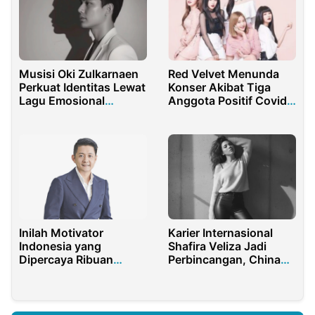
Musisi Oki Zulkarnaen
Red Velvet Menunda
Perkuat Identitas Lewat
Konser Akibat Tiga
Lagu Emosional
Anggota Positif Covid-
Bernuansa Sinematik
19
Inilah Motivator
Karier Internasional
Indonesia yang
Shafira Veliza Jadi
Dipercaya Ribuan
Perbincangan, China
Perusahaan untuk
Disebut Tujuan Utama
Adakan Seminar