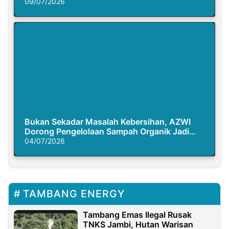
Semasa Piknik
09/07/2026
Bukan Sekadar Masalah Kebersihan, AZWI
Dorong Pengelolaan Sampah Organik Jadi
Solusi Krisis Iklim
04/07/2026
TAMBANG ENERGY
Tambang Emas Ilegal Rusak
TNKS Jambi, Hutan Warisan