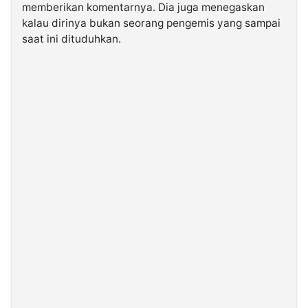
memberikan komentarnya. Dia juga menegaskan
kalau dirinya bukan seorang pengemis yang sampai
©
saat ini dituduhkan.
Kabarbaru.co
-
2026
PT.
Kabarbaru
Media
Holding