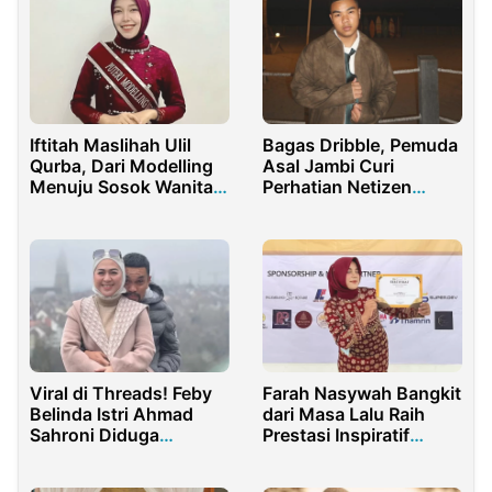
Iftitah Maslihah Ulil
Bagas Dribble, Pemuda
Qurba, Dari Modelling
Asal Jambi Curi
Menuju Sosok Wanita
Perhatian Netizen
Inspiratif
Lewat Konten Komedi
Viral di Threads! Feby
Farah Nasywah Bangkit
Belinda Istri Ahmad
dari Masa Lalu Raih
Sahroni Diduga
Prestasi Inspiratif
Selingkuh dengan
Remaja
Drummer