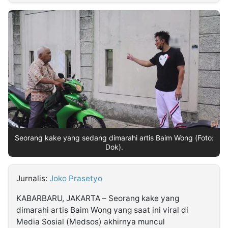
MULTIMEDIA
INDONESIA
Partner
Insight
Suara
Lens
Daily
Jalan
Idealita
Kita
Dinamikapost.com
Radar
Seedbacklink
NTB
Time
IDN
Jogja
Rakyat
News
Notice
Baru
Follow
Kabarbaru
Seorang kake yang sedang dimarahi artis Baim Wong (Foto:
Dok).
Jurnalis:
Joko Prasetyo
KABARBARU, JAKARTA – Seorang kake yang
dimarahi artis Baim Wong yang saat ini viral di
Media Sosial (Medsos) akhirnya muncul