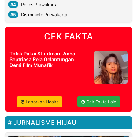
Polres Purwakarta
Diskominfo Purwakarta
CEK FAKTA
Tolak Pakai Stuntman, Acha
Septriasa Rela Gelantungan
Demi Film Munafik
Laporkan Hoaks
Cek Fakta Lain
JURNALISME HIJAU