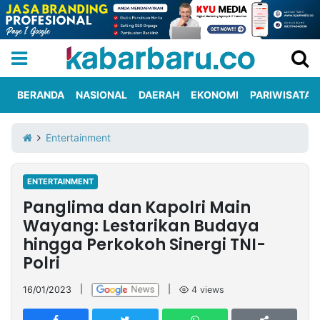
BERANDA
NASIONAL
DAERAH
EKONOMI
PARIWISATA
Informasi
KabarbaruTV
Kirim
Tentang
Entertainment
Iklan
Berita
Kami
ENTERTAINMENT
Berita
Panglima dan Kapolri Main
Nasional
International
Olahraga
Entertainment
Daerah
Pariwisata
Kuliner
Kolom
Wayang: Lestarikan Budaya
hingga Perkokoh Sinergi TNI-
Polri
Network
16/01/2023
|
|
4
views
PT
TREETAN