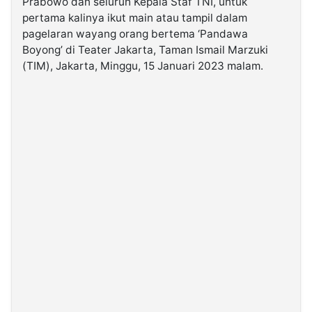
Prabowo dan seluruh Kepala Staf TNI, untuk
pertama kalinya ikut main atau tampil dalam
pagelaran wayang orang bertema ‘Pandawa
©
Kabarbaru.co
Boyong’ di Teater Jakarta, Taman Ismail Marzuki
-
2026
(TIM), Jakarta, Minggu, 15 Januari 2023 malam.
PT.
Kabarbaru
Media
Holding