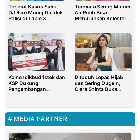
Terjerat Kasus Sabu,
Ternyata Sering Minum
DJ Rere Moniq Diciduk
Air Putih Bisa
Polisi di Triple X
Menurunkan Kolesterol
Surabaya
Tinggi Loh!
Kemendikbudristek dan
Dituduh Lepas Hijab
KSP Dukung
dan Sering Dugem,
Pengembangan
Clara Shinta Buka
Industri Gim Lokal
Suara
MEDIA PARTNER