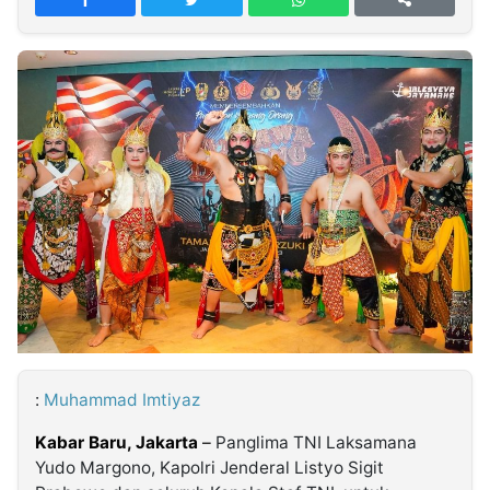
MULTIMEDIA
INDONESIA
Partner
Insight
Suara
Lens
Daily
Jalan
Idealita
Kita
Dinamikapost.com
Radar
Seedbacklink
NTB
Time
IDN
Jogja
Rakyat
News
Notice
Baru
Follow
Kabarbaru
:
Muhammad Imtiyaz
Kabar Baru, Jakarta
–
Panglima TNI Laksamana
Yudo Margono, Kapolri Jenderal Listyo Sigit