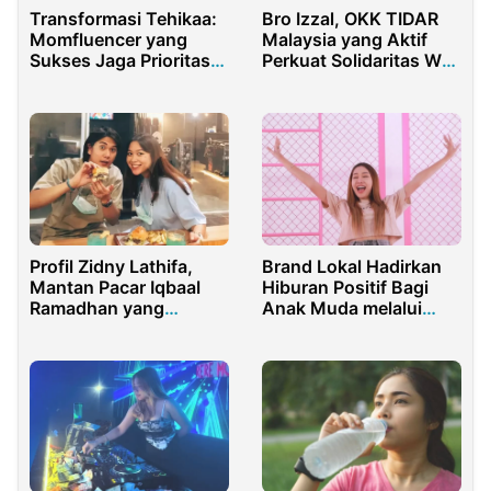
Transformasi Tehikaa:
Bro Izzal, OKK TIDAR
Momfluencer yang
Malaysia yang Aktif
Sukses Jaga Prioritas
Perkuat Solidaritas WNI
Keluarga dan
di Perantauan
Komunitas di Sosial
Media
Profil Zidny Lathifa,
Brand Lokal Hadirkan
Mantan Pacar Iqbaal
Hiburan Positif Bagi
Ramadhan yang
Anak Muda melalui
Berbakat di Bidang
Jiniso Entertainment
Visual