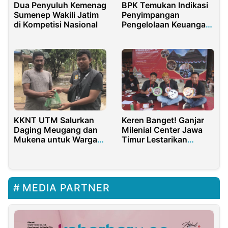
Dua Penyuluh Kemenag
BPK Temukan Indikasi
Sumenep Wakili Jatim
Penyimpangan
di Kompetisi Nasional
Pengelolaan Keuangan
di Sekretariat DPRD
Kabupaten Bandung
KKNT UTM Salurkan
Keren Banget! Ganjar
Daging Meugang dan
Milenial Center Jawa
Mukena untuk Warga
Timur Lestarikan
Aceh Utara
Budaya Daerah
MEDIA PARTNER