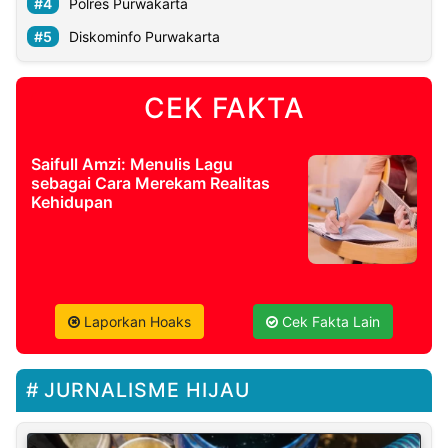
Polres Purwakarta
Diskominfo Purwakarta
CEK FAKTA
Saifull Amzi: Menulis Lagu
sebagai Cara Merekam Realitas
Kehidupan
Laporkan Hoaks
Cek Fakta Lain
JURNALISME HIJAU