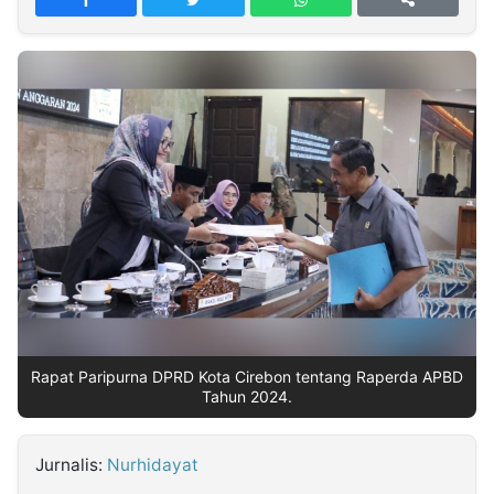
MULTIMEDIA
INDONESIA
Partner
Insight
Suara
Lens
Daily
Jalan
Idealita
Kita
Dinamikapost.com
Radar
Seedbacklink
NTB
Time
IDN
Jogja
Rakyat
News
Notice
Baru
Follow
Kabarbaru
Rapat Paripurna DPRD Kota Cirebon tentang Raperda APBD
Tahun 2024.
Jurnalis:
Nurhidayat