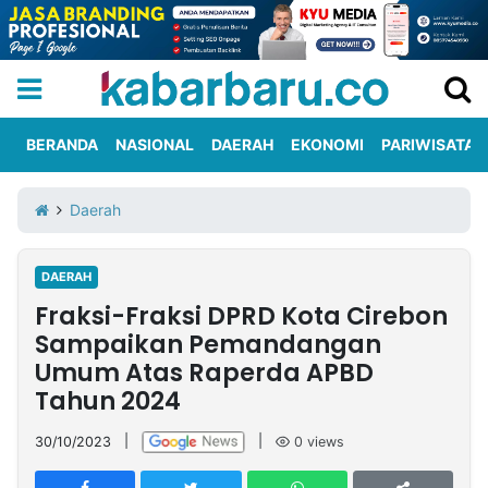
BERANDA
NASIONAL
DAERAH
EKONOMI
PARIWISATA
Informasi
KabarbaruTV
Kirim
Tentang
Daerah
Iklan
Berita
Kami
DAERAH
Berita
Fraksi-Fraksi DPRD Kota Cirebon
Nasional
International
Olahraga
Entertainment
Daerah
Pariwisata
Kuliner
Kolom
Sampaikan Pemandangan
Umum Atas Raperda APBD
Tahun 2024
Network
30/10/2023
|
|
0
views
PT
TREETAN