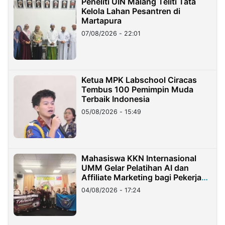
Peneliti UIN Malang Teliti Tata
Kelola Lahan Pesantren di
Martapura
07/08/2026 - 22:01
Ketua MPK Labschool Ciracas
Tembus 100 Pemimpin Muda
Terbaik Indonesia
05/08/2026 - 15:49
Mahasiswa KKN Internasional
UMM Gelar Pelatihan AI dan
Affiliate Marketing bagi Pekerja
Migran Indonesia di Taiwan
04/08/2026 - 17:24