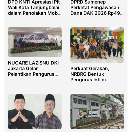
DPD KNTI Apresiasi Plt
DPRD Sumenep
Wali Kota Tanjungbalai
Perketat Pengawasan
dalam Penolakan Mobil
Dana DAK 2026 Rp49
Dinas Baru 2021
Miliar
NUCARE LAZISNU DKI
Perkuat Gerakan,
Jakarta Gelar
NRBRG Bentuk
Pelantikan Pengurus
Pengurus Inti di
dan Gerakan Orang Tua
Kecamatan Bone
Asuh