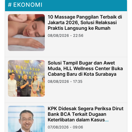
EKONOMI
10 Massage Panggilan Terbaik di
Jakarta 2026, Solusi Relaksasi
Praktis Langsung ke Rumah
08/08/2026 - 22:56
Solusi Tampil Bugar dan Awet
Muda, HLL Wellness Center Buka
Cabang Baru di Kota Surabaya
08/08/2026 - 17:35
KPK Didesak Segera Periksa Dirut
Bank BCA Terkait Dugaan
Keterlibatan dalam Kasus
Hilangnya Dana Nasabah Rp2,58
07/08/2026 - 09:06
Miliar