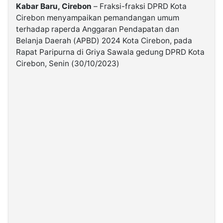
Kabar Baru, Cirebon
– Fraksi-fraksi DPRD Kota
Cirebon menyampaikan pemandangan umum
©
terhadap raperda Anggaran Pendapatan dan
Kabarbaru.co
-
Belanja Daerah (APBD) 2024 Kota Cirebon, pada
2026
Rapat Paripurna di Griya Sawala gedung DPRD Kota
Cirebon, Senin (30/10/2023)
PT.
Kabarbaru
Media
Holding