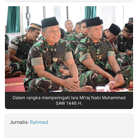
MULTIMEDIA
INDONESIA
Partner
Insight
Suara
Lens
Daily
Jalan
Idealita
Kita
Radar
Seedbacklink
NTB
Time
IDN
Jogja
Rakyat
News
Notice
Baru
Follow
Kabarbaru
Dalam rangka memperingati Isra Mi'raj Nabi Muhammad
SAW 1446 H.
Jurnalis:
Rahmad