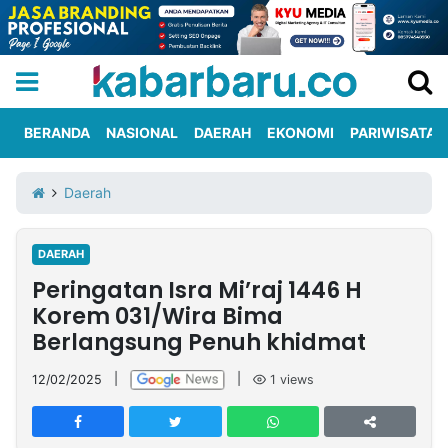
BERANDA
NASIONAL
DAERAH
EKONOMI
PARIWISATA
Informasi
KabarbaruTV
Kirim
Tentang
Daerah
Iklan
Berita
Kami
DAERAH
Berita
Peringatan Isra Mi’raj 1446 H
Nasional
International
Olahraga
Entertainment
Daerah
Pariwisata
Kuliner
Kolom
Korem 031/Wira Bima
Berlangsung Penuh khidmat
Network
12/02/2025
|
|
1
views
PT
TREETAN