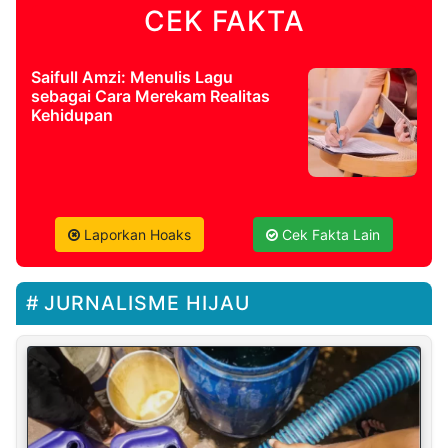
CEK FAKTA
Saifull Amzi: Menulis Lagu
sebagai Cara Merekam Realitas
Kehidupan
Laporkan Hoaks
Cek Fakta Lain
JURNALISME HIJAU