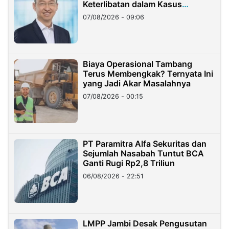
Keterlibatan dalam Kasus
Hilangnya Dana Nasabah Rp2,58
07/08/2026 - 09:06
Miliar
Biaya Operasional Tambang
Terus Membengkak? Ternyata Ini
yang Jadi Akar Masalahnya
07/08/2026 - 00:15
PT Paramitra Alfa Sekuritas dan
Sejumlah Nasabah Tuntut BCA
Ganti Rugi Rp2,8 Triliun
06/08/2026 - 22:51
LMPP Jambi Desak Pengusutan