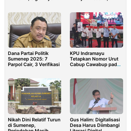
Diusulkan Jadi
Dorong Mutu Pelatihan
Kadiskominfo
Hipnoterapi Profesional
Pamekasan
Dana Partai Politik
KPU Indramayu
Sumenep 2025: 7
Tetapkan Nomor Urut
Parpol Cair, 3 Verifikasi
Cabup Cawabup pada
Pilkada 2024, Ini
Hasilnya
Gus Halim: Digitalisasi
Nikah Dini Relatif Turun
Desa Harus Diimbangi
di Sumenep,
Literasi Digital
Perjodohan Masih