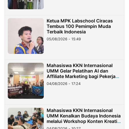
Ketua MPK Labschool Ciracas
Tembus 100 Pemimpin Muda
Terbaik Indonesia
05/08/2026 - 15:49
Mahasiswa KKN Internasional
UMM Gelar Pelatihan AI dan
Affiliate Marketing bagi Pekerja
Migran Indonesia di Taiwan
04/08/2026 - 17:24
Mahasiswa KKN Internasional
UMM Kenalkan Budaya Indonesia
melalui Workshop Konten Kreatif
di Taiwan
04/08/2026 - 10:27