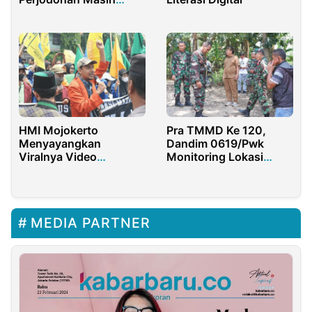
Kental
HMI Mojokerto
Pra TMMD Ke 120,
Menyayangkan
Dandim 0619/Pwk
Viralnya Video
Monitoring Lokasi
Kapolres Marah dalam
TMMD di Wilayah Desa
Persidangan
Gurudug
MEDIA PARTNER