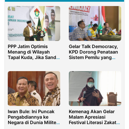
PPP Jatim Optimis
Gelar Talk Democracy,
Menang di Wilayah
KPD Dorong Penataan
Tapal Kuda, Jika Sandi
Sistem Pemilu yang
Cawapres Ganjar
Esensial dan
Prosedural
Iwan Bule: Ini Puncak
Kemenag Akan Gelar
Pengabdiannya ke
Malam Apresiasi
Negara di Dunia Militer
Festival Literasi Zakat
dan Pertahanan
dan Wakaf