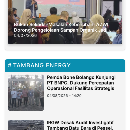
Bukan Sekadar Masalah Kebersihan, AZWI
Dorong Pengelolaan Sampah Organik Jadi
Solusi Krisis Iklim
04/07/2026
TAMBANG ENERGY
Pemda Bone Bolango Kunjungi
PT BNPG, Dukung Percepatan
Operasional Fasilitas Strategis
04/08/2026 - 14:20
IRGW Desak Audit Investigatif
Tambang Batu Bara di Pessel,