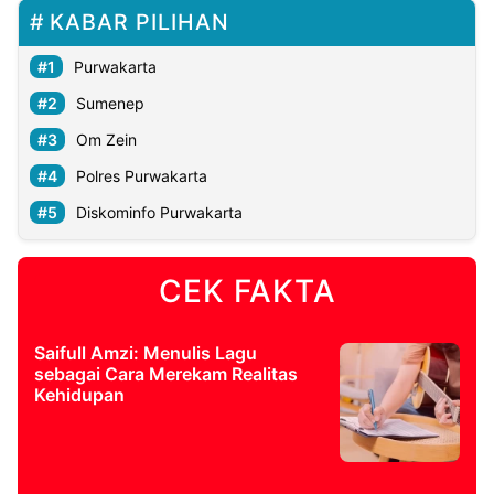
KABAR PILIHAN
Purwakarta
Sumenep
Om Zein
Polres Purwakarta
Diskominfo Purwakarta
CEK FAKTA
Saifull Amzi: Menulis Lagu
sebagai Cara Merekam Realitas
Kehidupan