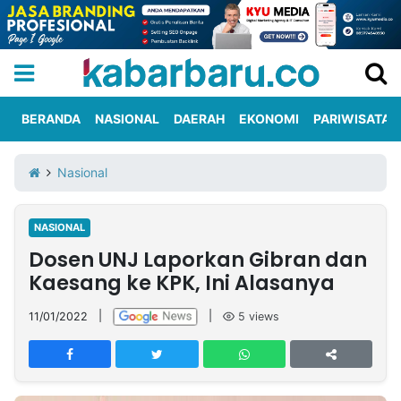
BERANDA
NASIONAL
DAERAH
EKONOMI
PARIWISATA
Informasi
KabarbaruTV
Kirim
Tentang
Nasional
Iklan
Berita
Kami
NASIONAL
Berita
Dosen UNJ Laporkan Gibran dan
Nasional
International
Olahraga
Entertainment
Daerah
Pariwisata
Kuliner
Kolom
Kaesang ke KPK, Ini Alasanya
11/01/2022
|
|
5
views
Network
PT
TREETAN