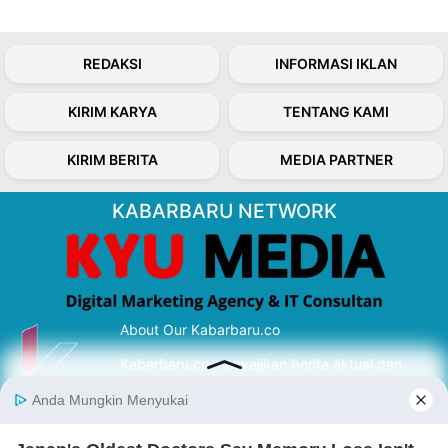
REDAKSI
INFORMASI IKLAN
KIRIM KARYA
TENTANG KAMI
KIRIM BERITA
MEDIA PARTNER
KABARBARU NETWORK
About Our Kabarbaru.co
Kabarbaru.co menyajikan berita aktual dan
inspiratif dari sudut pandang berbaik sangka
serta terverifikasi dari sumber yang tepat.