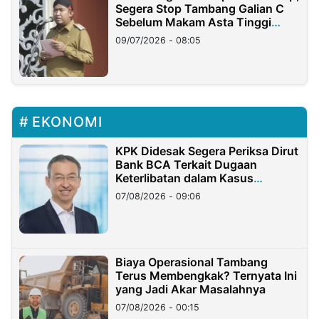
Segera Stop Tambang Galian C
Sebelum Makam Asta Tinggi
Longsor
09/07/2026 - 08:05
EKONOMI
KPK Didesak Segera Periksa Dirut
Bank BCA Terkait Dugaan
Keterlibatan dalam Kasus
Hilangnya Dana Nasabah Rp2,58
07/08/2026 - 09:06
Miliar
Biaya Operasional Tambang
Terus Membengkak? Ternyata Ini
yang Jadi Akar Masalahnya
07/08/2026 - 00:15