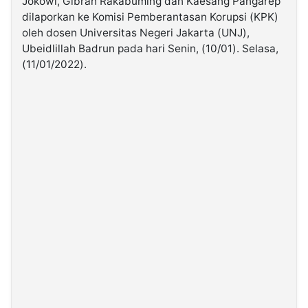
Jokowi, Gibran Rakabuming dan Kaesang Pangarep
dilaporkan ke Komisi Pemberantasan Korupsi (KPK)
oleh dosen Universitas Negeri Jakarta (UNJ),
©
Kabarbaru.co
Ubeidlillah Badrun pada hari Senin, (10/01). Selasa,
-
2026
(11/01/2022).
PT.
Kabarbaru
Media
Holding