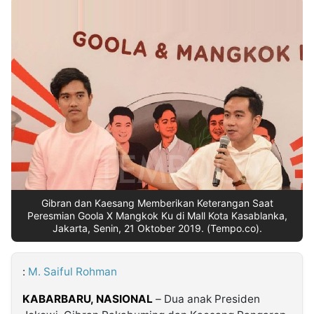
MULTIMEDIA
INDONESIA
Partner
Insight
Suara
Lens
Daily
Jalan
Idealita
Kita
Dinamikapost.com
Radar
Seedbacklink
NTB
Time
IDN
Jogja
Rakyat
News
Notice
Baru
Follow
Kabarbaru
Gibran dan Kaesang Memberikan Keterangan Saat
Peresmian Goola X Mangkok Ku di Mall Kota Kasablanka,
Jakarta, Senin, 21 Oktober 2019. (Tempo.co).
:
M. Saiful Rohman
KABARBARU, NASIONAL
– Dua anak Presiden