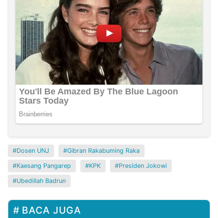
Dosen UNJ
Gibran Rakabuming Raka
Kaesang Pangarep
KPK
Presiden Jokowi
Ubedillah Badrun
BACA JUGA