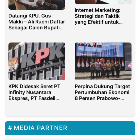
Internet Marketing:
Datangi KPU, Gus
Strategi dan Taktik
Makki – Ali Ruchi Daftar
yang Efektif untuk
Sebagai Calon Bupati
Kesuksesan Bisnis
dan Wakil Bupati
Online
Banyuwangi
KPK Didesak Seret PT
Perpina Dukung Target
Infinity Nusantara
Pertumbuhan Ekonomi
Ekspres, PT Fasdeli
8 Persen Prabowo-
dan PT BBJ dalam
Gibran
Skandal Suap Bea
Cukai
MEDIA PARTNER