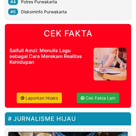
Polres Purwakarta
Diskominfo Purwakarta
CEK FAKTA
Saifull Amzi: Menulis Lagu
sebagai Cara Merekam Realitas
Kehidupan
Laporkan Hoaks
Cek Fakta Lain
JURNALISME HIJAU