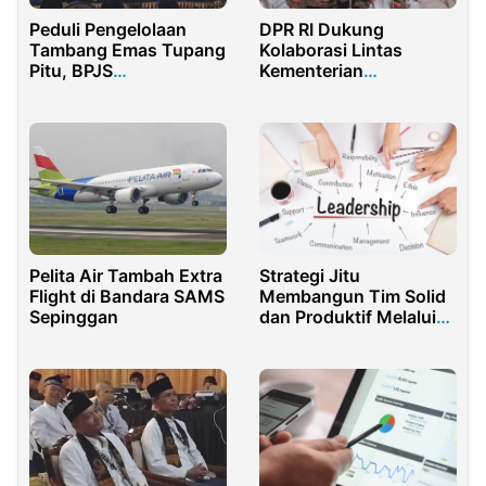
Peduli Pengelolaan
DPR RI Dukung
Tambang Emas Tupang
Kolaborasi Lintas
Pitu, BPJS
Kementerian
Ketenagakerjaan Jatim
Kembangkan Ekonomi
Beri Penghargaan PT
Kreatif
Bumi Suksesindo
Pelita Air Tambah Extra
Strategi Jitu
Flight di Bandara SAMS
Membangun Tim Solid
Sepinggan
dan Produktif Melalui
Pelatihan Karyawan