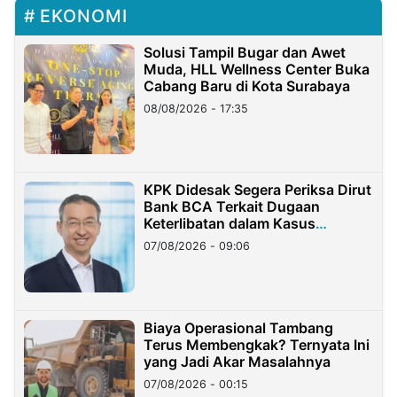
EKONOMI
Solusi Tampil Bugar dan Awet
Muda, HLL Wellness Center Buka
Cabang Baru di Kota Surabaya
08/08/2026 - 17:35
KPK Didesak Segera Periksa Dirut
Bank BCA Terkait Dugaan
Keterlibatan dalam Kasus
Hilangnya Dana Nasabah Rp2,58
07/08/2026 - 09:06
Miliar
Biaya Operasional Tambang
Terus Membengkak? Ternyata Ini
yang Jadi Akar Masalahnya
07/08/2026 - 00:15