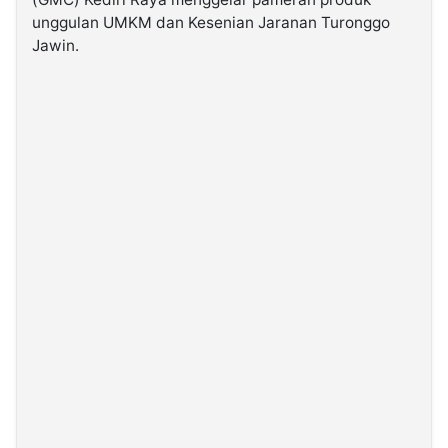
unggulan UMKM dan Kesenian Jaranan Turonggo
Jawin.
©
Kabarbaru.co
-
2026
PT.
Kabarbaru
Media
Holding