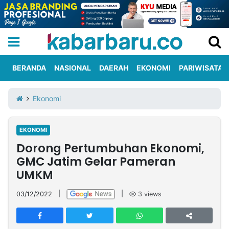
BERANDA
NASIONAL
DAERAH
EKONOMI
PARIWISATA
Informasi
KabarbaruTV
Kirim
Tentang
Ekonomi
Iklan
Berita
Kami
EKONOMI
Berita
Dorong Pertumbuhan Ekonomi,
Nasional
International
Olahraga
Entertainment
Daerah
Pariwisata
Kuliner
Kolom
GMC Jatim Gelar Pameran
UMKM
Network
03/12/2022
|
|
3
views
PT
TREETAN