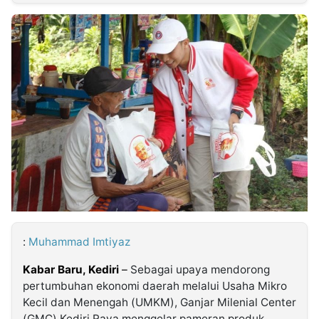
MULTIMEDIA
INDONESIA
Partner
Insight
Suara
Lens
Daily
Jalan
Idealita
Kita
Dinamikapost.com
Radar
Seedbacklink
NTB
Time
IDN
Jogja
Rakyat
News
Notice
Baru
Follow
Kabarbaru
:
Muhammad Imtiyaz
Kabar Baru, Kediri
–
Sebagai upaya mendorong
pertumbuhan ekonomi daerah melalui Usaha Mikro
Kecil dan Menengah (UMKM), Ganjar Milenial Center
(GMC) Kediri Raya menggelar pameran produk