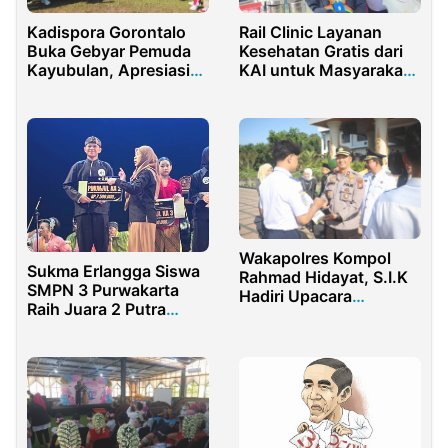
Kadispora Gorontalo
Rail Clinic Layanan
Buka Gebyar Pemuda
Kesehatan Gratis dari
Kayubulan, Apresiasi
KAI untuk Masyarakat
Kolaborasi Pemuda dan
di Sekitar Stasiun
Pemerintah
Ketanggungan Brebes
Wakapolres Kompol
Sukma Erlangga Siswa
Rahmad Hidayat, S.I.K
SMPN 3 Purwakarta
Hadiri Upacara
Raih Juara 2 Putra
Peringatan Hari
Pasanggiri
Otonomi Daerah
Ngadongeng 2024
Tingkat Provinsi Jabar