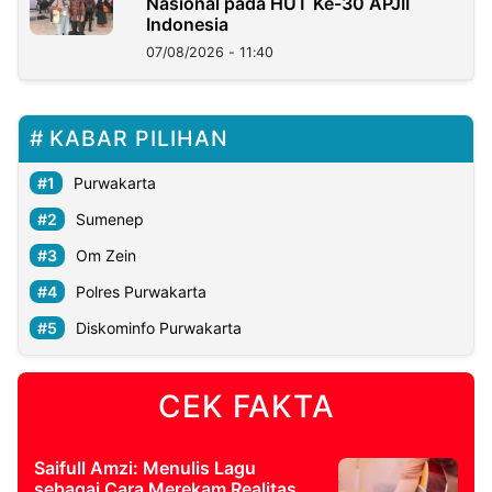
Nasional pada HUT Ke-30 APJII
Indonesia
07/08/2026 - 11:40
KABAR PILIHAN
Purwakarta
Sumenep
Om Zein
Polres Purwakarta
Diskominfo Purwakarta
CEK FAKTA
Saifull Amzi: Menulis Lagu
sebagai Cara Merekam Realitas