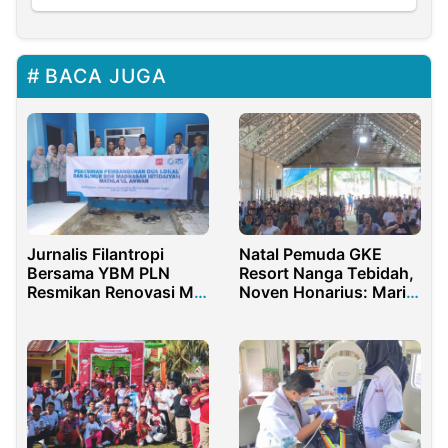
BACA JUGA
Jurnalis Filantropi
Natal Pemuda GKE
Bersama YBM PLN
Resort Nanga Tebidah,
Resmikan Renovasi MI
Noven Honarius: Mari
Mathlaul Anwar di
Sekolah
Rumpin