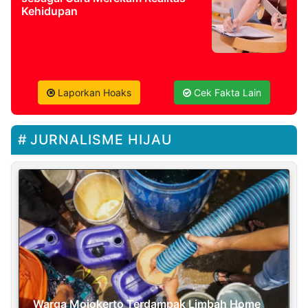
Kehidupan
Laporkan Hoaks
Cek Fakta Lain
JURNALISME HIJAU
Warga Mojokerto Terdampak Limbah Home