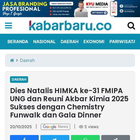
BERANDA
NASIONAL
DAERAH
EKONOMI
PARIWISATA
Informasi
KabarbaruTV
Kirim
Tentang
Daerah
Iklan
Berita
Kami
DAERAH
Berita
Dies Natalis HIMKA ke-31 FMIPA
Nasional
International
Olahraga
Entertainment
Daerah
Pariwisata
Kuliner
Kolom
UNG dan Reuni Akbar Kimia 2025
Sukses dengan Chemistry
Funwalk dan Gala Dinner
Network
20/10/2025
|
|
5
views
PT
TREETAN