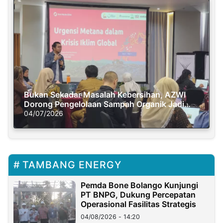
Bukan Sekadar Masalah Kebersihan, AZWI
Dorong Pengelolaan Sampah Organik Jadi
Solusi Krisis Iklim
04/07/2026
TAMBANG ENERGY
Pemda Bone Bolango Kunjungi
PT BNPG, Dukung Percepatan
Operasional Fasilitas Strategis
04/08/2026 - 14:20