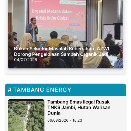
Bukan Sekadar Masalah Kebersihan, AZWI
Dorong Pengelolaan Sampah Organik Jadi
Solusi Krisis Iklim
04/07/2026
TAMBANG ENERGY
Tambang Emas Ilegal Rusak
TNKS Jambi, Hutan Warisan
Dunia
06/08/2026 - 16:23