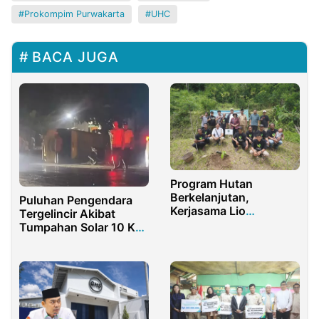
Prokompim Purwakarta
UHC
BACA JUGA
Program Hutan
Berkelanjutan,
Puluhan Pengendara
Kerjasama Lio
Tergelincir Akibat
Collection dan
Tumpahan Solar 10 Km
Kelompok Tani Hutan
di Arosbaya
Majaksingi