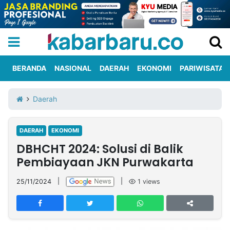
BERANDA
NASIONAL
DAERAH
EKONOMI
PARIWISATA
Informasi
KabarbaruTV
Kirim
Tentang
Daerah
Iklan
Berita
Kami
DAERAH
EKONOMI
Berita
DBHCHT 2024: Solusi di Balik
Nasional
International
Olahraga
Entertainment
Daerah
Pariwisata
Kuliner
Kolom
Pembiayaan JKN Purwakarta
25/11/2024
|
|
1
views
Network
PT
TREETAN