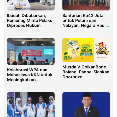
Santunan Rp42 Juta
Ibadah Dibubarkan,
untuk Petani dan
Kemenag Minta Pelaku
Nelayan, Negara Hadir
Diproses Hukum
di Saat Duka
Musda V Golkar Bone
Kolaborasi WPA dan
Bolang, Panpel Siapkan
Mahasiswa KKN untuk
Doorprize
Meningkatkan
Kesetaraan Gender dan
Mencegah Kekerasan
Seksual