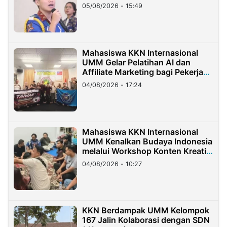
05/08/2026 - 15:49
Mahasiswa KKN Internasional
UMM Gelar Pelatihan AI dan
Affiliate Marketing bagi Pekerja
Migran Indonesia di Taiwan
04/08/2026 - 17:24
Mahasiswa KKN Internasional
UMM Kenalkan Budaya Indonesia
melalui Workshop Konten Kreatif
di Taiwan
04/08/2026 - 10:27
KKN Berdampak UMM Kelompok
167 Jalin Kolaborasi dengan SDN