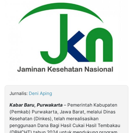
MULTIMEDIA
INDONESIA
Partner
Insight
Suara
Lens
Daily
Jalan
Idealita
Kita
Radar
Seedbacklink
NTB
Time
IDN
Jogja
Rakyat
News
Notice
Baru
Follow
Kabarbaru
Jurnalis:
Deni Aping
Kabar Baru, Purwakarta
– Pemerintah Kabupaten
(Pemkab) Purwakarta, Jawa Barat, melalui Dinas
Kesehatan (Dinkes), telah merealisasikan
penggunaan Dana Bagi Hasil Cukai Hasil Tembakau
(DBHCHT) tahun 2024 untuk mendukung program