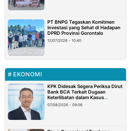
PT BNPG Tegaskan Komitmen
Investasi yang Sehat di Hadapan
DPRD Provinsi Gorontalo
12/07/2026 - 10:40
EKONOMI
KPK Didesak Segera Periksa Dirut
Bank BCA Terkait Dugaan
Keterlibatan dalam Kasus
Hilangnya Dana Nasabah Rp2,58
07/08/2026 - 09:06
Miliar