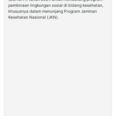
pembinaan lingkungan sosial di bidang kesehatan,
khususnya dalam menunjang Program Jaminan
©
Kabarbaru.co
Kesehatan Nasional (JKN).
-
2026
PT.
Kabarbaru
Media
Holding