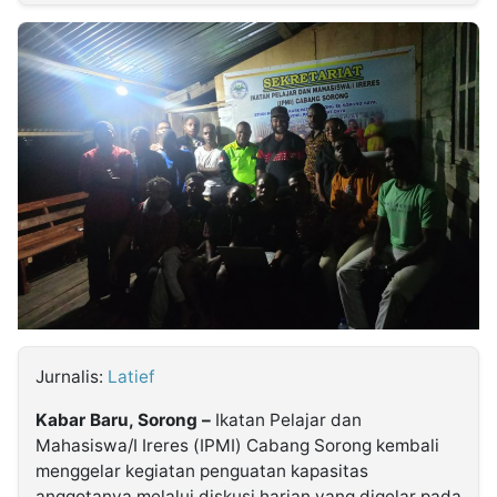
MULTIMEDIA
INDONESIA
Partner
Insight
Suara
Lens
Daily
Jalan
Idealita
Kita
Dinamikapost.com
Radar
Seedbacklink
NTB
Time
IDN
Jogja
Rakyat
News
Notice
Baru
Follow
Kabarbaru
Jurnalis:
Latief
Kabar Baru, Sorong –
Ikatan Pelajar dan
Mahasiswa/I Ireres (IPMI) Cabang Sorong kembali
menggelar kegiatan penguatan kapasitas
anggotanya melalui diskusi harian yang digelar pada