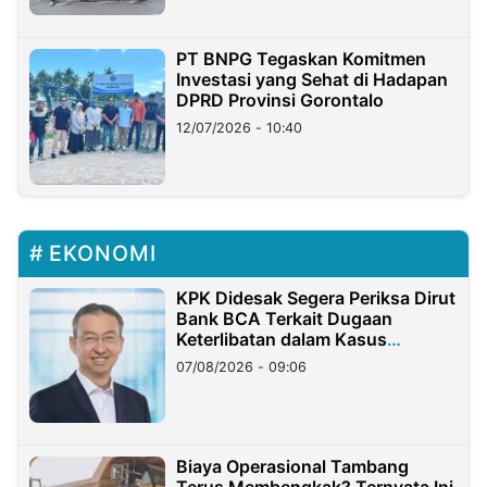
PT BNPG Tegaskan Komitmen
Investasi yang Sehat di Hadapan
DPRD Provinsi Gorontalo
12/07/2026 - 10:40
EKONOMI
KPK Didesak Segera Periksa Dirut
Bank BCA Terkait Dugaan
Keterlibatan dalam Kasus
Hilangnya Dana Nasabah Rp2,58
07/08/2026 - 09:06
Miliar
Biaya Operasional Tambang