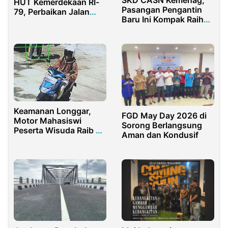
SKD CASN Kemenag,
HUT Kemerdekaan RI-
Pasangan Pengantin
79, Perbaikan Jalan
Baru Ini Kompak Raih
Jenderal Sudirman
Top Score
Ujung Batu Usai
Dikerjakan
Keamanan Longgar,
FGD May Day 2026 di
Motor Mahasiswi
Sorong Berlangsung
Peserta Wisuda Raib di
Aman dan Kondusif
UIN Madura