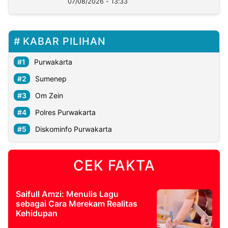
07/08/2026 - 13:33
KABAR PILIHAN
Purwakarta
Sumenep
Om Zein
Polres Purwakarta
Diskominfo Purwakarta
CEK FAKTA
Saifull Amzi: Menulis Lagu
sebagai Cara Merekam Realitas
Kehidupan