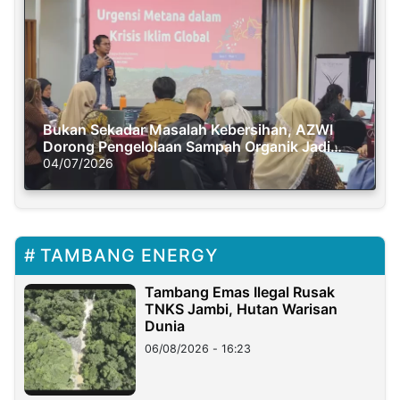
Bukan Sekadar Masalah Kebersihan, AZWI
Dorong Pengelolaan Sampah Organik Jadi
Solusi Krisis Iklim
04/07/2026
TAMBANG ENERGY
Tambang Emas Ilegal Rusak
TNKS Jambi, Hutan Warisan
Dunia
06/08/2026 - 16:23