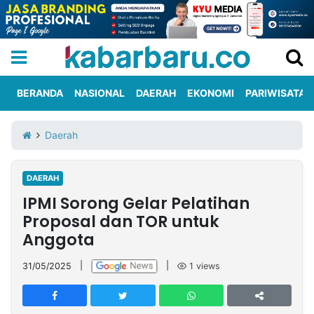
BERANDA
NASIONAL
DAERAH
EKONOMI
PARIWISATA
Informasi
KabarbaruTV
Kirim
Tentang
Daerah
Iklan
Berita
Kami
DAERAH
Berita
IPMI Sorong Gelar Pelatihan
Nasional
International
Olahraga
Entertainment
Daerah
Pariwisata
Kuliner
Kolom
Proposal dan TOR untuk
Anggota
Network
31/05/2025
|
|
1
views
PT
TREETAN