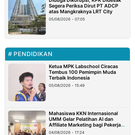
Diduga Dikorupsi, KPK Didesak
Segera Periksa Dirut PT ADCP
atas Mangkraknya LRT City
05/08/2026 - 07:05
PENDIDIKAN
Ketua MPK Labschool Ciracas
Tembus 100 Pemimpin Muda
Terbaik Indonesia
05/08/2026 - 15:49
Mahasiswa KKN Internasional
UMM Gelar Pelatihan AI dan
Affiliate Marketing bagi Pekerja
Migran Indonesia di Taiwan
04/08/2026 - 17:24