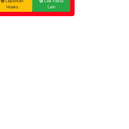
Laporkan
Cek Fakta
Hoaks
Lain