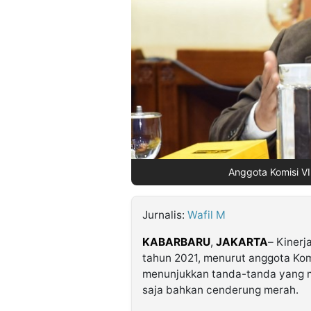
©
Kabarbaru.co
-
2026
PT.
Kabarbaru
Media
Holding
Anggota Komisi VII
Jurnalis:
Wafil M
KABARBARU
,
JAKARTA
– Kinerj
tahun 2021, menurut anggota Komi
menunjukkan tanda-tanda yang m
saja bahkan cenderung merah.