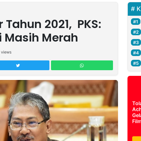
K
r Tahun 2021, PKS:
i Masih Merah
views
Tol
Ach
Gel
Fil