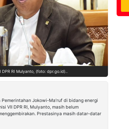
 DPR RI Mulyanto, (foto: dpr.go.id)..
a Pemerintahan Jokowi-Ma’ruf di bidang energi
si VII DPR RI, Mulyanto, masih belum
enggembirakan. Prestasinya masih datar-datar