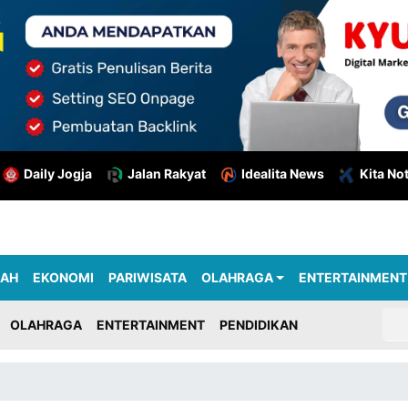
Daily Jogja
Jalan Rakyat
Idealita News
Kita No
RAH
EKONOMI
PARIWISATA
OLAHRAGA
ENTERTAINMENT
OLAHRAGA
ENTERTAINMENT
PENDIDIKAN