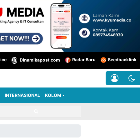
tice
Radar Baru
Seedbacklink
Dinamikapost.com
INTERNASIONAL
KOLOM