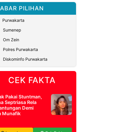
ABAR PILIHAN
Purwakarta
Sumenep
Om Zein
Polres Purwakarta
Diskominfo Purwakarta
CEK FAKTA
ak Pakai Stuntman,
a Septriasa Rela
antungan Demi
m Munafik