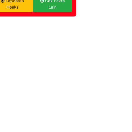
Laporkan
Cek Fakta
Hoaks
Lain