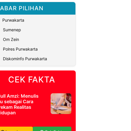
ABAR PILIHAN
Purwakarta
Sumenep
Om Zein
Polres Purwakarta
Diskominfo Purwakarta
CEK FAKTA
full Amzi: Menulis
u sebagai Cara
ekam Realitas
idupan