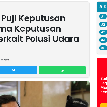
K
 Puji Keputusan
ima Keputusan
rkait Polusi Udara
4
views
Sai
Lag
Mer
Keh