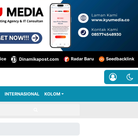
ice
Radar Baru
Seedbacklink
Dinamikapost.com
INTERNASIONAL
KOLOM