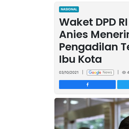
MULTIMEDIA
INDONESIA
NASIONAL
Waket DPD RI
Partner
Anies Mener
Insight
Suara
Lens
Daily
Jalan
Idealita
Kita
Dinamikapost.com
Radar
Seedbacklink
Pengadilan Te
NTB
Time
IDN
Jogja
Rakyat
News
Notice
Baru
Ibu Kota
Follow
Kabarbaru
03/10/2021
|
|