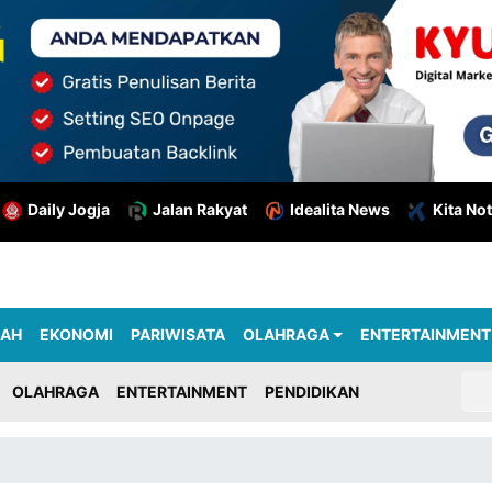
Daily Jogja
Jalan Rakyat
Idealita News
Kita Not
RAH
EKONOMI
PARIWISATA
OLAHRAGA
ENTERTAINMENT
OLAHRAGA
ENTERTAINMENT
PENDIDIKAN