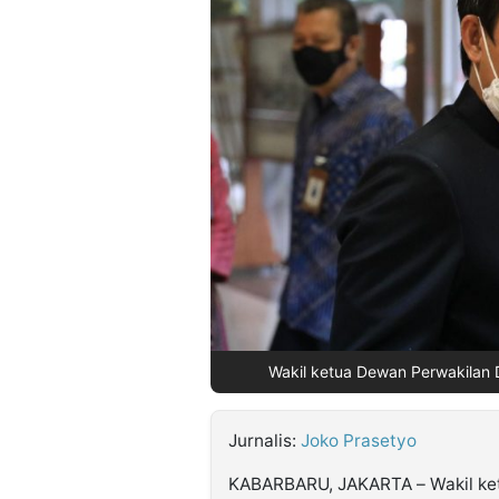
©
Kabarbaru.co
-
2026
PT.
Kabarbaru
Media
Holding
Wakil ketua Dewan Perwakilan D
Jurnalis:
Joko Prasetyo
KABARBARU, JAKARTA – Wakil ket