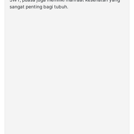
sangat penting bagi tubuh.
©
Kabarbaru.co
-
2026
PT.
Kabarbaru
Media
Holding