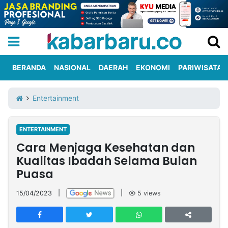
BERANDA
NASIONAL
DAERAH
EKONOMI
PARIWISATA
Informasi
KabarbaruTV
Kirim
Tentang
Entertainment
Iklan
Berita
Kami
ENTERTAINMENT
Berita
Cara Menjaga Kesehatan dan
Nasional
International
Olahraga
Entertainment
Daerah
Pariwisata
Kuliner
Kolom
Kualitas Ibadah Selama Bulan
Puasa
Network
15/04/2023
|
|
5
views
PT
TREETAN