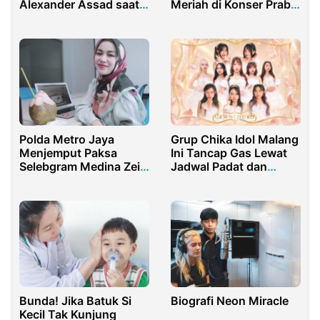
Alexander Assad saat
Meriah di Konser Prabu
Liburan di Bangkok
Purwokerto
Polda Metro Jaya
Grup Chika Idol Malang
Menjemput Paksa
Ini Tancap Gas Lewat
Selebgram Medina Zein
Jadwal Padat dan
dan Dirawat di RS Polri
Single Hits
Bunda! Jika Batuk Si
Biografi Neon Miracle
Kecil Tak Kunjung