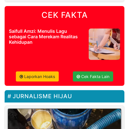
CEK FAKTA
Saifull Amzi: Menulis Lagu
sebagai Cara Merekam Realitas
Kehidupan
Laporkan Hoaks
Cek Fakta Lain
JURNALISME HIJAU