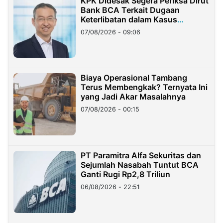
KPK Didesak Segera Periksa Dirut
Bank BCA Terkait Dugaan
Keterlibatan dalam Kasus
Hilangnya Dana Nasabah Rp2,58
07/08/2026 - 09:06
Miliar
Biaya Operasional Tambang
Terus Membengkak? Ternyata Ini
yang Jadi Akar Masalahnya
07/08/2026 - 00:15
PT Paramitra Alfa Sekuritas dan
Sejumlah Nasabah Tuntut BCA
Ganti Rugi Rp2,8 Triliun
06/08/2026 - 22:51