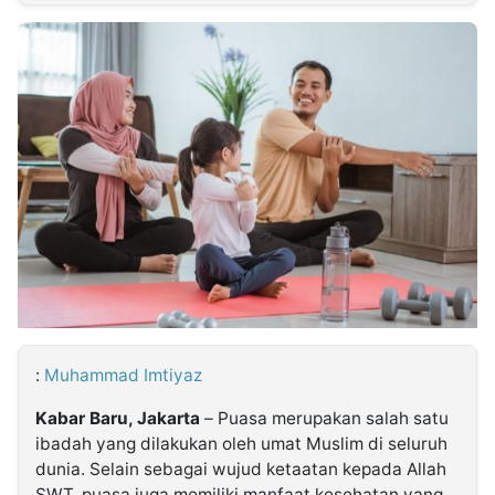
MULTIMEDIA
INDONESIA
Partner
Insight
Suara
Lens
Daily
Jalan
Idealita
Kita
Radar
Seedbacklink
NTB
Time
IDN
Jogja
Rakyat
News
Notice
Baru
Follow
Kabarbaru
:
Muhammad Imtiyaz
Kabar Baru, Jakarta
– Puasa merupakan salah satu
ibadah yang dilakukan oleh umat Muslim di seluruh
dunia. Selain sebagai wujud ketaatan kepada Allah
SWT, puasa juga memiliki manfaat kesehatan yang