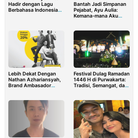
Bantah Jadi Simpanan
Hadir dengan Lagu
Pejabat, Ayu Aulia:
Berbahasa Indonesia
Kemana-mana Aku
Berani Karena Kamu
Pakai Duit Sendiri
Lebih Dekat Dengan
Festival Dulag Ramadan
Nathan Azhariansyah,
1446 H di Purwakarta:
Brand Ambasador
Tradisi, Semangat, dan
Indosat IM3 2024
Prestasi dalam Gema
Takbir