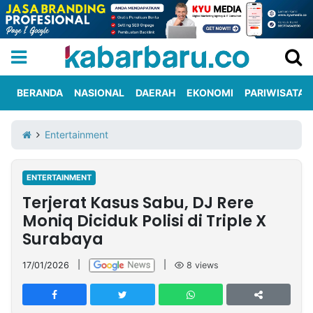
BERANDA
NASIONAL
DAERAH
EKONOMI
PARIWISATA
Informasi
KabarbaruTV
Kirim
Tentang
Entertainment
Iklan
Berita
Kami
ENTERTAINMENT
Berita
Terjerat Kasus Sabu, DJ Rere
Nasional
International
Olahraga
Entertainment
Daerah
Pariwisata
Kuliner
Kolom
Moniq Diciduk Polisi di Triple X
Surabaya
Network
17/01/2026
|
|
8
views
PT
TREETAN