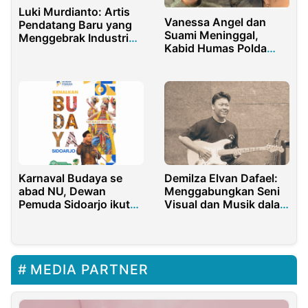
Luki Murdianto: Artis
Vanessa Angel dan
Pendatang Baru yang
Suami Meninggal,
Menggebrak Industri
Kabid Humas Polda
Musik Lewat TuneCore
Jatim: Iya, Benar!
Karnaval Budaya se
Demilza Elvan Dafael:
abad NU, Dewan
Menggabungkan Seni
Pemuda Sidoarjo ikut
Visual dan Musik dalam
kenalkan Tari
Karya Kreatif
Banjarkemuning
MEDIA PARTNER