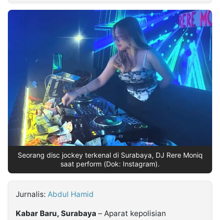
MULTIMEDIA
INDONESIA
Partner
Insight
Suara
Lens
Daily
Jalan
Idealita
Kita
Radar
Seedbacklink
NTB
Time
IDN
Jogja
Rakyat
News
Notice
Baru
Follow
Kabarbaru
Seorang disc jockey terkenal di Surabaya, DJ Rere Moniq
saat perform (Dok: Instagram).
Jurnalis:
Abdul Hamid
Kabar Baru, Surabaya
– Aparat kepolisian