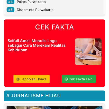
Polres Purwakarta
Diskominfo Purwakarta
CEK FAKTA
Saifull Amzi: Menulis Lagu
sebagai Cara Merekam Realitas
Kehidupan
Laporkan Hoaks
Cek Fakta Lain
JURNALISME HIJAU