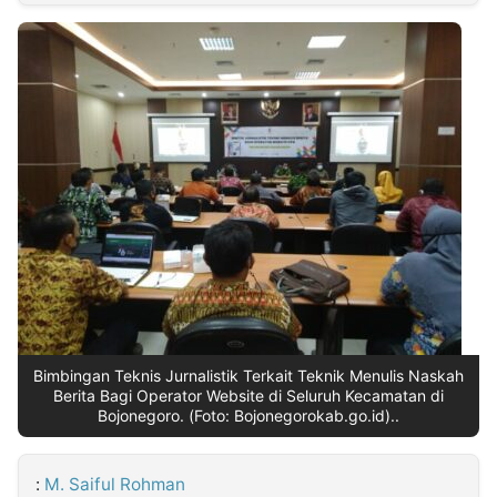
MULTIMEDIA
INDONESIA
Partner
Insight
Suara
Lens
Daily
Jalan
Idealita
Kita
Dinamikapost.com
Radar
Seedbacklink
NTB
Time
IDN
Jogja
Rakyat
News
Notice
Baru
Follow
Kabarbaru
Bimbingan Teknis Jurnalistik Terkait Teknik Menulis Naskah
Berita Bagi Operator Website di Seluruh Kecamatan di
Bojonegoro. (Foto: Bojonegorokab.go.id)..
:
M. Saiful Rohman