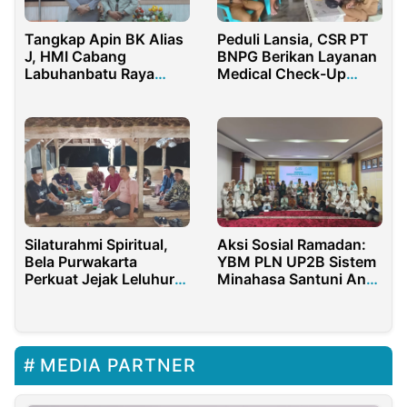
Tangkap Apin BK Alias
Peduli Lansia, CSR PT
J, HMI Cabang
BNPG Berikan Layanan
Labuhanbatu Raya
Medical Check-Up
Apresiasi Kapolda dan
Gratis
Kapolri
Silaturahmi Spiritual,
Aksi Sosial Ramadan:
Bela Purwakarta
YBM PLN UP2B Sistem
Perkuat Jejak Leluhur
Minahasa Santuni Anak
Pasundan
Yatim dan Dhuafa
MEDIA PARTNER