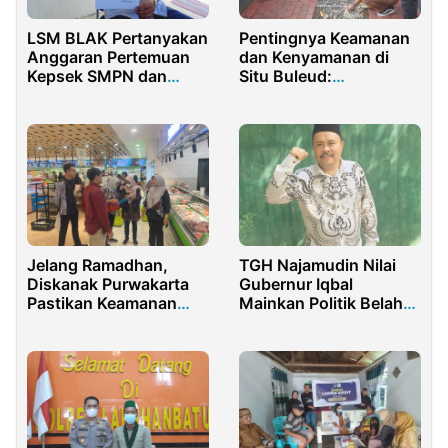
LSM BLAK Pertanyakan
Pentingnya Keamanan
Anggaran Pertemuan
dan Kenyamanan di
Kepsek SMPN dan
Situ Buleud:
Dispendik Banyuwangi
Tanggapan dan Solusi
di Grand Harve Hotel
Founder Belpur
Jelang Ramadhan,
TGH Najamudin Nilai
Diskanak Purwakarta
Gubernur Iqbal
Pastikan Keamanan
Mainkan Politik Belah
Pangan Asal Hewan
Bambu dan Adu Domba