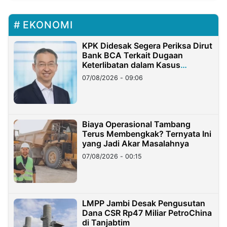
EKONOMI
KPK Didesak Segera Periksa Dirut
Bank BCA Terkait Dugaan
Keterlibatan dalam Kasus
Hilangnya Dana Nasabah Rp2,58
07/08/2026 - 09:06
Miliar
Biaya Operasional Tambang
Terus Membengkak? Ternyata Ini
yang Jadi Akar Masalahnya
07/08/2026 - 00:15
LMPP Jambi Desak Pengusutan
Dana CSR Rp47 Miliar PetroChina
di Tanjabtim