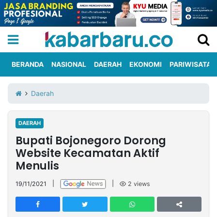
BERANDA
NASIONAL
DAERAH
EKONOMI
PARIWISATA
Informasi
KabarbaruTV
Kirim
Tentang
Daerah
Iklan
Berita
Kami
DAERAH
Berita
Bupati Bojonegoro Dorong
Nasional
International
Olahraga
Entertainment
Daerah
Pariwisata
Kuliner
Kolom
Website Kecamatan Aktif
Menulis
Network
19/11/2021
|
|
2
views
PT
TREETAN