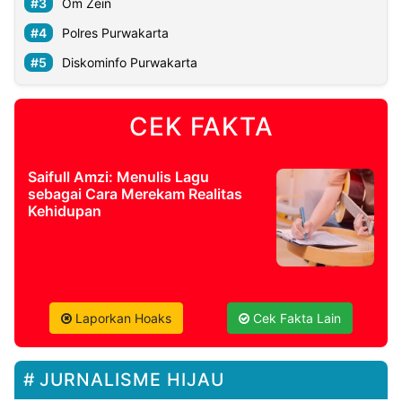
Om Zein
Polres Purwakarta
Diskominfo Purwakarta
CEK FAKTA
Saifull Amzi: Menulis Lagu
sebagai Cara Merekam Realitas
Kehidupan
Laporkan Hoaks
Cek Fakta Lain
JURNALISME HIJAU