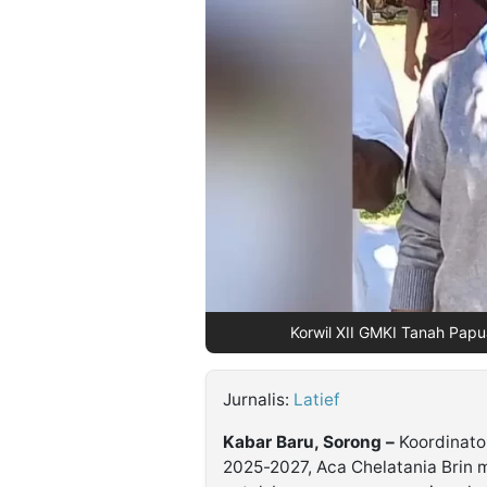
©
Kabarbaru.co
-
2026
PT.
Kabarbaru
Media
Holding
Korwil XII GMKI Tanah Papu
Jurnalis:
Latief
Kabar Baru, Sorong –
Koordinato
2025-2027, Aca Chelatania Brin