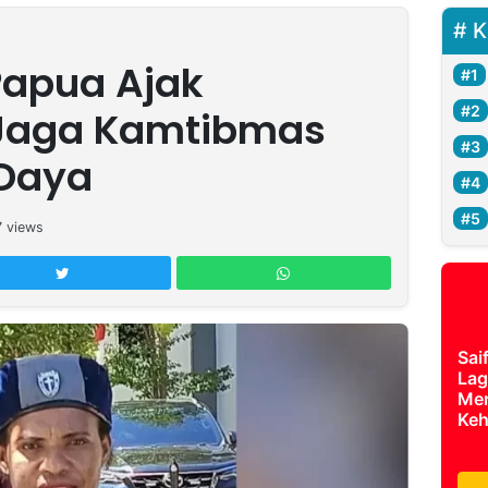
K
Papua Ajak
Jaga Kamtibmas
 Daya
7
views
Sai
Lag
Mer
Keh