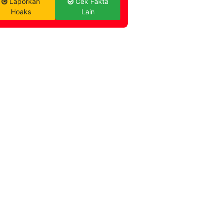
Laporkan
Cek Fakta
Hoaks
Lain