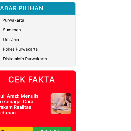
ABAR PILIHAN
Purwakarta
Sumenep
Om Zein
Polres Purwakarta
Diskominfo Purwakarta
CEK FAKTA
full Amzi: Menulis
u sebagai Cara
ekam Realitas
idupan