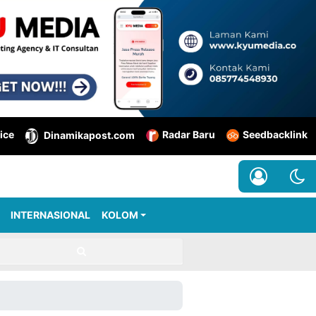
ice
Radar Baru
Seedbacklink
Dinamikapost.com
INTERNASIONAL
KOLOM