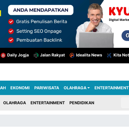
Daily Jogja
Jalan Rakyat
Idealita News
Kita Not
RAH
EKONOMI
PARIWISATA
OLAHRAGA
ENTERTAINMENT
OLAHRAGA
ENTERTAINMENT
PENDIDIKAN