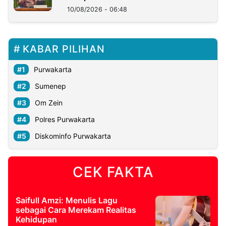
10/08/2026 - 06:48
KABAR PILIHAN
Purwakarta
Sumenep
Om Zein
Polres Purwakarta
Diskominfo Purwakarta
CEK FAKTA
Saifull Amzi: Menulis Lagu
sebagai Cara Merekam Realitas
Kehidupan