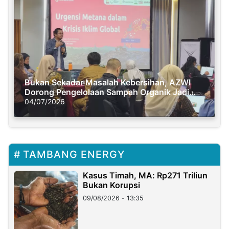
Bukan Sekadar Masalah Kebersihan, AZWI
Dorong Pengelolaan Sampah Organik Jadi
Solusi Krisis Iklim
04/07/2026
TAMBANG ENERGY
Kasus Timah, MA: Rp271 Triliun
Bukan Korupsi
09/08/2026 - 13:35