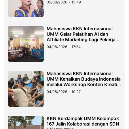
05/08/2026 - 15:49
Mahasiswa KKN Internasional
UMM Gelar Pelatihan AI dan
Affiliate Marketing bagi Pekerja
Migran Indonesia di Taiwan
04/08/2026 - 17:24
Mahasiswa KKN Internasional
UMM Kenalkan Budaya Indonesia
melalui Workshop Konten Kreatif
di Taiwan
04/08/2026 - 10:27
KKN Berdampak UMM Kelompok
167 Jalin Kolaborasi dengan SDN