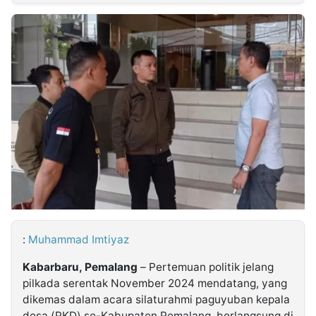
MULTIMEDIA
INDONESIA
Partner
Insight
Suara
Lens
Daily
Jalan
Idealita
Kita
Dinamikapost.com
Radar
Seedbacklink
NTB
Time
IDN
Jogja
Rakyat
News
Notice
Baru
Follow
Kabarbaru
:
Muhammad Imtiyaz
Kabarbaru, Pemalang
– Pertemuan politik jelang
pilkada serentak November 2024 mendatang, yang
dikemas dalam acara silaturahmi paguyuban kepala
desa (PKD) se-Kabupaten Pemalang, berlangsung di