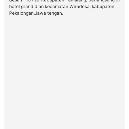
hotel grand dian kecamatan Wiradesa, kabupaten
Pekalongan,Jawa tengah.
©
Kabarbaru.co
-
2026
PT.
Kabarbaru
Media
Holding