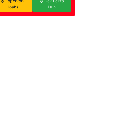
Laporkan
Cek Fakta
Hoaks
Lain