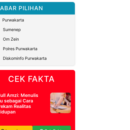
ABAR PILIHAN
Purwakarta
Sumenep
Om Zein
Polres Purwakarta
Diskominfo Purwakarta
CEK FAKTA
full Amzi: Menulis
u sebagai Cara
ekam Realitas
idupan