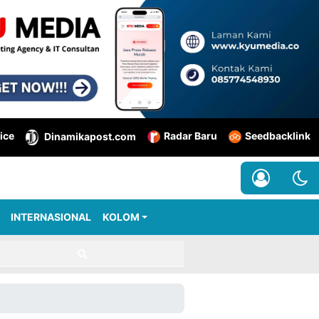
ice
Radar Baru
Seedbacklink
Dinamikapost.com
INTERNASIONAL
KOLOM