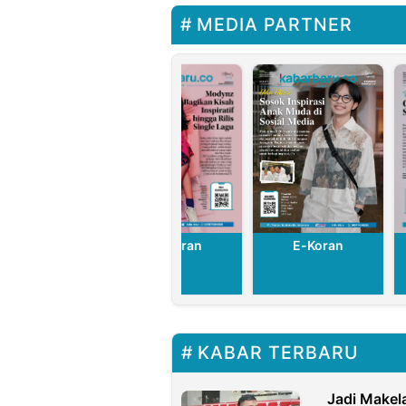
yang Lebih
MEDIA PARTNER
Mencintai
Rakyat
E-Koran
E-Koran
E-Koran
KABAR TERBARU
Jadi Makel