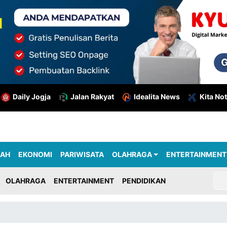
Daily Jogja
Jalan Rakyat
Idealita News
Kita Not
RAH
EKONOMI
PARIWISATA
OLAHRAGA
ENTERTAINMENT
OLAHRAGA
ENTERTAINMENT
PENDIDIKAN