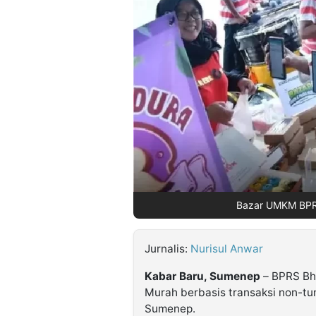
©
Kabarbaru.co
-
2026
PT.
Kabarbaru
Media
Holding
Bazar UMKM BPRS
Jurnalis:
Nurisul Anwar
Kabar Baru, Sumenep
– BPRS Bh
Murah berbasis transaksi non-tu
Sumenep.