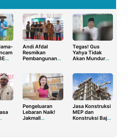
Hama-
Andi Afdal
Tegas! Gus
Ancam
Resmikan
Yahya Tidak
 BEM
Pembangunan
Akan Mundur
Gelar
Kantor BPJS
dari Ketua
Kesehatan
Umum PBNU
Cikarang
Pengeluaran
Jasa Konstruksi
asa
Lebaran Naik!
MEP dan
Jakmall
Konstruksi Baja
slon
Tawarkan
Jabodetabek
ng
Penghasilan
di
Tambahan Sejak