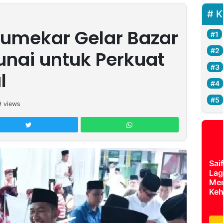
K
Sumekar Gelar Bazar
nai untuk Perkuat
l
9
views
Sai
Lag
Mer
Keh