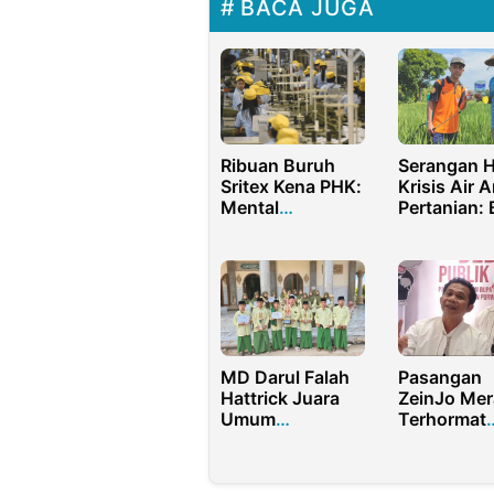
BACA JUGA
Ribuan Buruh
Serangan 
Sritex Kena PHK:
Krisis Air 
Mental
Pertanian:
Masyarakat
FISIP UWP 
Terguncang
Sosialisasi
MD Darul Falah
Pasangan
Hattrick Juara
ZeinJo Mer
Umum
Terhormat
MUSMAL, Raih
Disebut Pa
Piala Permanen
Boneka Ka
Dedi Mulya