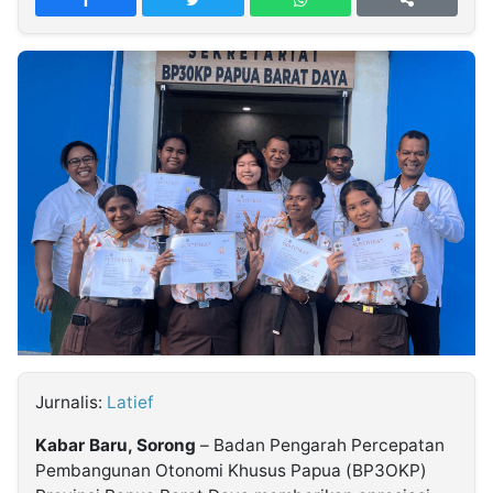
MULTIMEDIA
INDONESIA
Partner
Insight
Suara
Lens
Daily
Jalan
Idealita
Kita
Radar
Seedbacklink
NTB
Time
IDN
Jogja
Rakyat
News
Notice
Baru
Follow
Kabarbaru
Jurnalis:
Latief
Kabar Baru, Sorong
– Badan Pengarah Percepatan
Pembangunan Otonomi Khusus Papua (BP3OKP)