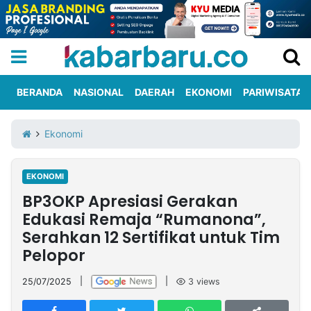
BERANDA
NASIONAL
DAERAH
EKONOMI
PARIWISATA
Informasi
KabarbaruTV
Kirim
Tentang
Ekonomi
Iklan
Berita
Kami
EKONOMI
Berita
BP3OKP Apresiasi Gerakan
Nasional
International
Olahraga
Entertainment
Daerah
Pariwisata
Kuliner
Kolom
Edukasi Remaja “Rumanona”,
Serahkan 12 Sertifikat untuk Tim
Pelopor
Network
25/07/2025
|
|
3
views
PT
TREETAN