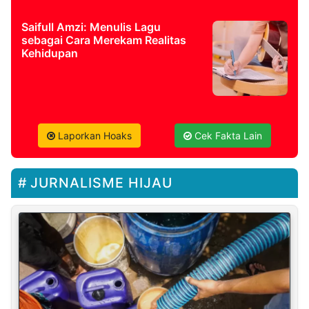
Saifull Amzi: Menulis Lagu
sebagai Cara Merekam Realitas
Kehidupan
Laporkan Hoaks
Cek Fakta Lain
JURNALISME HIJAU