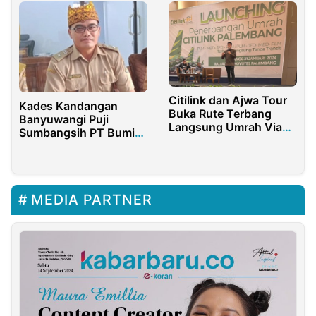
Citilink dan Ajwa Tour
Kades Kandangan
Buka Rute Terbang
Banyuwangi Puji
Langsung Umrah Via
Sumbangsih PT Bumi
Palembang
Suksesindo Terhadap
Masyarakat & Desanya
MEDIA PARTNER