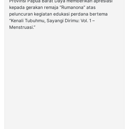
Provinsi Papua Barat Daya memberikan apresiasi
kepada gerakan remaja “Rumanona” atas
peluncuran kegiatan edukasi perdana bertema
©
Kabarbaru.co
“Kenali Tubuhmu, Sayangi Dirimu: Vol. 1 –
-
2026
Menstruasi.”
PT.
Kabarbaru
Media
Holding