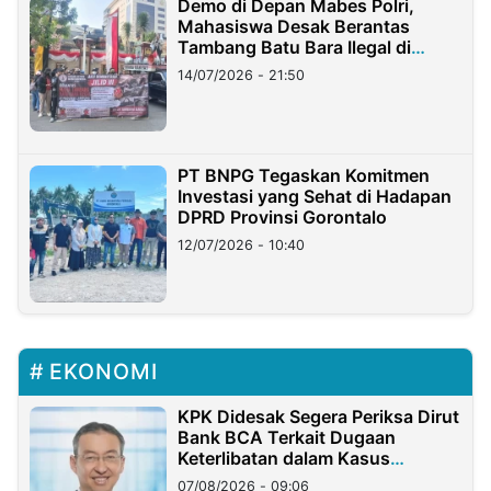
Demo di Depan Mabes Polri,
Mahasiswa Desak Berantas
Tambang Batu Bara Ilegal di
Lampung
14/07/2026 - 21:50
PT BNPG Tegaskan Komitmen
Investasi yang Sehat di Hadapan
DPRD Provinsi Gorontalo
12/07/2026 - 10:40
EKONOMI
KPK Didesak Segera Periksa Dirut
Bank BCA Terkait Dugaan
Keterlibatan dalam Kasus
Hilangnya Dana Nasabah Rp2,58
07/08/2026 - 09:06