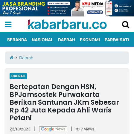
BERANDA
NASIONAL
DAERAH
EKONOMI
PARIWISATA
Informasi
KabarbaruTV
Kirim
Tentang
Daerah
Iklan
Berita
Kami
DAERAH
Berita
Bertepatan Dengan HSN,
Nasional
International
Olahraga
Entertainment
Daerah
Pariwisata
Kuliner
Kolom
BPJamsostek Purwakarta
Berikan Santunan JKm Sebesar
Rp 42 Juta Kepada Ahli Waris
Network
Petani
PT
TREETAN
23/10/2023
|
|
7
views