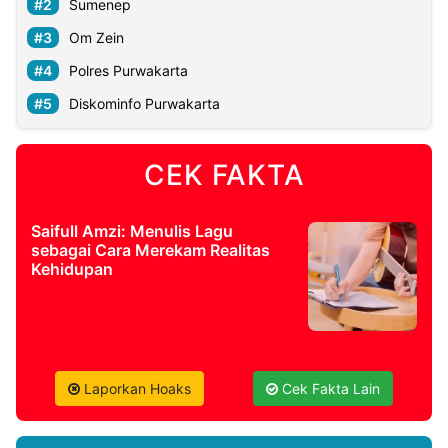
Sumenep
Om Zein
Polres Purwakarta
Diskominfo Purwakarta
CEK FAKTA
Saifull Amzi: Menulis Lagu
sebagai Cara Merekam Realitas
Kehidupan
Laporkan Hoaks
Cek Fakta Lain