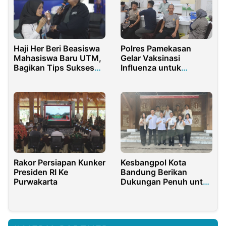
Polres Pamekasan
Haji Her Beri Beasiswa
Gelar Vaksinasi
Mahasiswa Baru UTM,
Influenza untuk
Bagikan Tips Sukses
Anggota dan ASN
dan Pentingnya Restu
Orang Tua
Rakor Persiapan Kunker
Kesbangpol Kota
Presiden RI Ke
Bandung Berikan
Purwakarta
Dukungan Penuh untuk
Rakornas XVI KMHDI