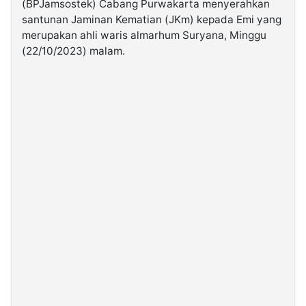
(BPJamsostek) Cabang Purwakarta menyerahkan
santunan Jaminan Kematian (JKm) kepada Emi yang
merupakan ahli waris almarhum Suryana, Minggu
©
Kabarbaru.co
(22/10/2023) malam.
-
2026
PT.
Kabarbaru
Media
Holding