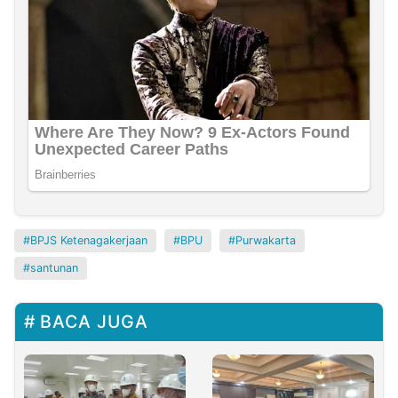
BPJS Ketenagakerjaan
BPU
Purwakarta
santunan
BACA JUGA