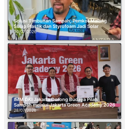
Solusi Timbunan Sampah, Pemkot Malang
Sulap Plastik dan Styrofoam Jadi Solar
30/07/2026
IMM DKI Jakarta Dorong Budaya Pilah
Sampah melalui Jakarta Green Academy 2026
28/07/2026