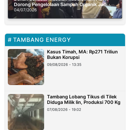
Dorong Pengelolaan Sampah Organik Jadi
Solusi Krisis Iklim
04/07/2026
TAMBANG ENERGY
Kasus Timah, MA: Rp271 Triliun
Bukan Korupsi
09/08/2026 - 13:35
Tambang Lobang Tikus di Tilek
Diduga Milik Iin, Produksi 700 Kg
07/08/2026 - 19:02