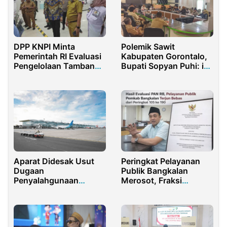
DPP KNPI Minta
Polemik Sawit
Pemerintah RI Evaluasi
Kabupaten Gorontalo,
Pengelolaan Tambang
Bupati Sopyan Puhi: ini
PT GNI di Sulteng
Dosa Pemerintah
Sebelumnya
Aparat Didesak Usut
Peringkat Pelayanan
Dugaan
Publik Bangkalan
Penyalahgunaan
Merosot, Fraksi
Fasilitas Bandara Oleh
Demokrat Sentil Kinerja
Rombongan Asiang
Bupati