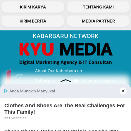
KIRIM KARYA
TENTANG KAMI
KIRIM BERITA
MEDIA PARTNER
KABARBARU NETWORK
About Our Kabarbaru.co
Kabarbaru.co menyajikan berita aktual dan
inspiratif dari sudut pandang berbaik sangka
serta terverifikasi dari sumber yang tepat.
Follow Kabarbaru