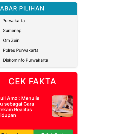
ABAR PILIHAN
Purwakarta
Sumenep
Om Zein
Polres Purwakarta
Diskominfo Purwakarta
CEK FAKTA
full Amzi: Menulis
u sebagai Cara
ekam Realitas
idupan