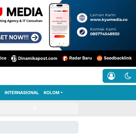
tice
Radar Baru
Seedbacklink
Dinamikapost.com
INTERNASIONAL
KOLOM