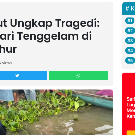
K
t Ungkap Tragedi:
ari Tenggelam di
hur
6
views
Sai
Lag
Mer
Keh