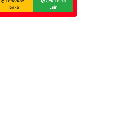
Laporkan
Cek Fakta
Hoaks
Lain