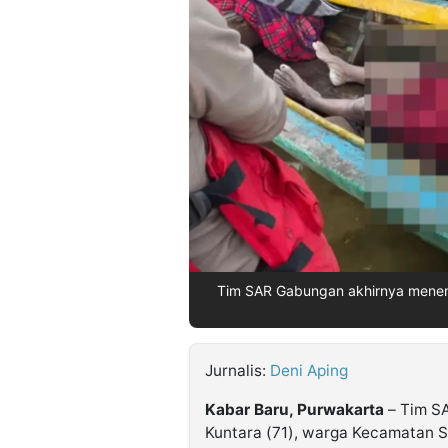
©
Kabarbaru.co
-
2026
PT.
Kabarbaru
Media
Holding
Tim SAR Gabungan akhirnya menem
Jurnalis:
Deni Aping
Kabar Baru, Purwakarta
– Tim S
Kuntara (71), warga Kecamatan S