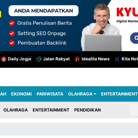
Daily Jogja
Jalan Rakyat
Idealita News
Kita No
RAH
EKONOMI
PARIWISATA
OLAHRAGA
ENTERTAINMENT
OLAHRAGA
ENTERTAINMENT
PENDIDIKAN