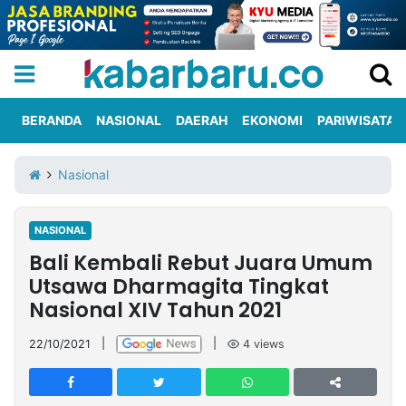
BERANDA
NASIONAL
DAERAH
EKONOMI
PARIWISATA
Informasi
KabarbaruTV
Kirim
Tentang
Nasional
Iklan
Berita
Kami
NASIONAL
Berita
Bali Kembali Rebut Juara Umum
Nasional
International
Olahraga
Entertainment
Daerah
Pariwisata
Kuliner
Kolom
Utsawa Dharmagita Tingkat
Nasional XIV Tahun 2021
Network
22/10/2021
|
|
4
views
PT
TREETAN