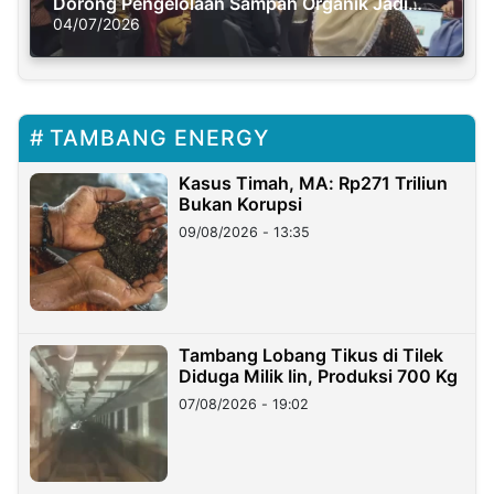
Dorong Pengelolaan Sampah Organik Jadi
Solusi Krisis Iklim
04/07/2026
TAMBANG ENERGY
Kasus Timah, MA: Rp271 Triliun
Bukan Korupsi
09/08/2026 - 13:35
Tambang Lobang Tikus di Tilek
Diduga Milik Iin, Produksi 700 Kg
07/08/2026 - 19:02