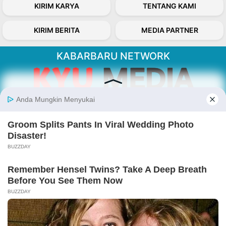
KIRIM KARYA
TENTANG KAMI
KIRIM BERITA
MEDIA PARTNER
KABARBARU NETWORK
About Our Kabarbaru.co
Kabarbaru.co menyajikan berita aktual dan
inspiratif dari sudut pandang berbaik sangka
serta terverifikasi dari sumber yang tepat.
Follow Kabarbaru