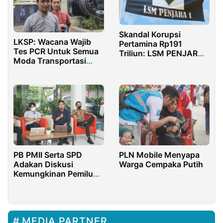
Skandal Korupsi
LKSP: Wacana Wajib
Pertamina Rp191
Tes PCR Untuk Semua
Triliun: LSM PENJARA 1
Moda Transportasi
Soroti Mandulnya
Tidak Relevan
Fungsi Pengawasan
dan Retorika Kosong
GCG di BUMN
PLN Mobile Menyapa
PB PMII Serta SPD
Warga Cempaka Putih
Adakan Diskusi
Kemungkinan Pemilu
2024 Mendatang
MEDIA PARTNER