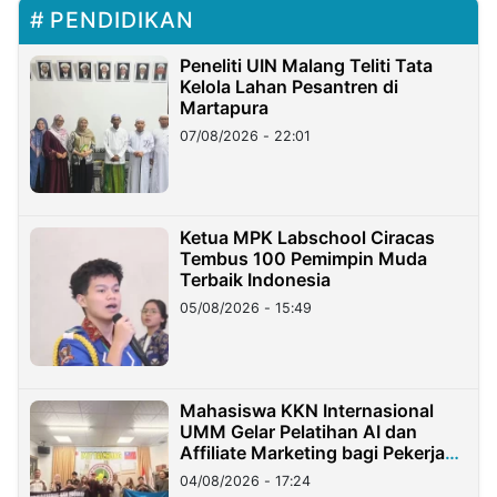
PENDIDIKAN
Peneliti UIN Malang Teliti Tata
Kelola Lahan Pesantren di
Martapura
07/08/2026 - 22:01
Ketua MPK Labschool Ciracas
Tembus 100 Pemimpin Muda
Terbaik Indonesia
05/08/2026 - 15:49
Mahasiswa KKN Internasional
UMM Gelar Pelatihan AI dan
Affiliate Marketing bagi Pekerja
Migran Indonesia di Taiwan
04/08/2026 - 17:24