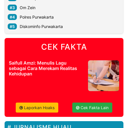
Om Zein
Polres Purwakarta
Diskominfo Purwakarta
CEK FAKTA
Saifull Amzi: Menulis Lagu
sebagai Cara Merekam Realitas
Kehidupan
Laporkan Hoaks
Cek Fakta Lain
JURNALISME HIJAU