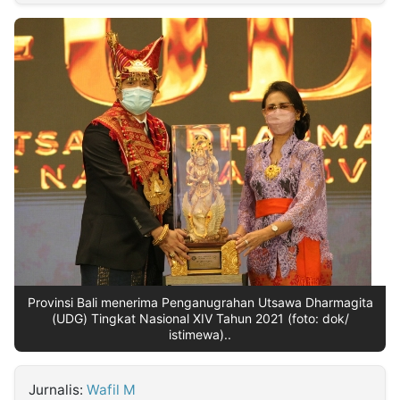
MULTIMEDIA
INDONESIA
Partner
Insight
Suara
Lens
Daily
Jalan
Idealita
Kita
Dinamikapost.com
Radar
Seedbacklink
NTB
Time
IDN
Jogja
Rakyat
News
Notice
Baru
Follow
Kabarbaru
Provinsi Bali menerima Penganugrahan Utsawa Dharmagita
(UDG) Tingkat Nasional XIV Tahun 2021 (foto: dok/
istimewa)..
Jurnalis:
Wafil M