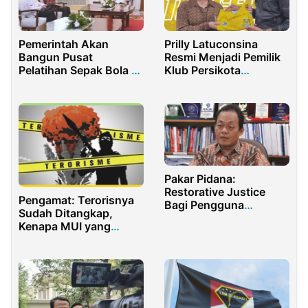
Pemerintah Akan
Prilly Latuconsina
Bangun Pusat
Resmi Menjadi Pemilik
Pelatihan Sepak Bola di
Klub Persikota
IKN
Tangerang
Pakar Pidana:
Restorative Justice
Pengamat: Terorisnya
Bagi Pengguna
Sudah Ditangkap,
Narkoba Sangat Tepat
Kenapa MUI yang
Disuruh Bubar?