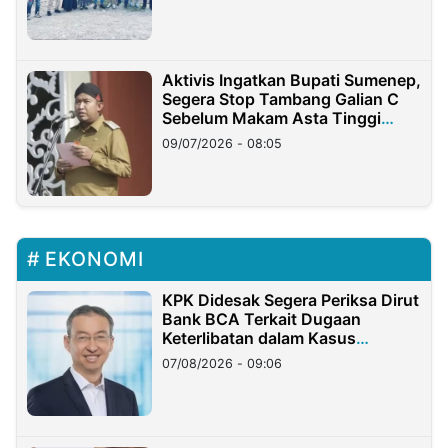
Aktivis Ingatkan Bupati Sumenep,
Segera Stop Tambang Galian C
Sebelum Makam Asta Tinggi
Longsor
09/07/2026 - 08:05
EKONOMI
KPK Didesak Segera Periksa Dirut
Bank BCA Terkait Dugaan
Keterlibatan dalam Kasus
Hilangnya Dana Nasabah Rp2,58
07/08/2026 - 09:06
Miliar