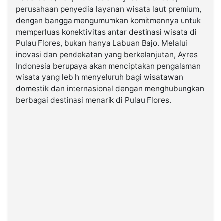
perusahaan penyedia layanan wisata laut premium,
dengan bangga mengumumkan komitmennya untuk
©
memperluas konektivitas antar destinasi wisata di
Kabarbaru.co
-
Pulau Flores, bukan hanya Labuan Bajo. Melalui
2026
inovasi dan pendekatan yang berkelanjutan, Ayres
Indonesia berupaya akan menciptakan pengalaman
PT.
wisata yang lebih menyeluruh bagi wisatawan
Kabarbaru
Media
domestik dan internasional dengan menghubungkan
Holding
berbagai destinasi menarik di Pulau Flores.