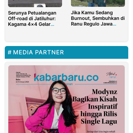
Jika Kamu Sedang
Serunya Petualangan
Burnout, Sembuhkan di
Off-road di Jatiluhur:
Ranu Regulo Jawa
Kagama 4×4 Gelar
Timur
Event Perdana yang
Dukung Ekonomi Lokal
dan Pariwisata
MEDIA PARTNER