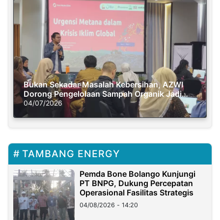
Bukan Sekadar Masalah Kebersihan, AZWI
Dorong Pengelolaan Sampah Organik Jadi
Solusi Krisis Iklim
04/07/2026
TAMBANG ENERGY
Pemda Bone Bolango Kunjungi
PT BNPG, Dukung Percepatan
Operasional Fasilitas Strategis
04/08/2026 - 14:20