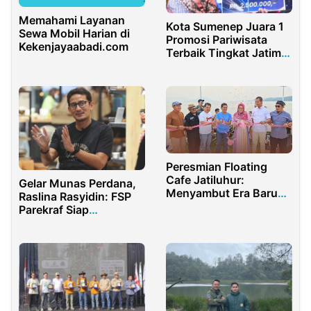
Memahami Layanan
Kota Sumenep Juara 1
Sewa Mobil Harian di
Promosi Pariwisata
Kekenjayaabadi.com
Terbaik Tingkat Jatim
2025
Peresmian Floating
Cafe Jatiluhur:
Gelar Munas Perdana,
Menyambut Era Baru
Raslina Rasyidin: FSP
Pariwisata Purwakarta
Parekraf Siap
Bersinergi dengan
Kemenparekraf