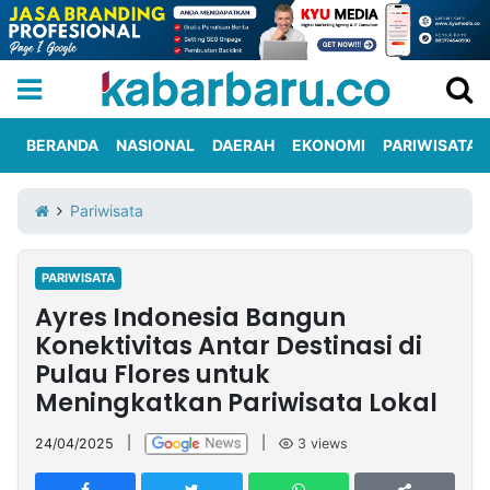
BERANDA
NASIONAL
DAERAH
EKONOMI
PARIWISATA
Informasi
KabarbaruTV
Kirim
Tentang
Pariwisata
Iklan
Berita
Kami
PARIWISATA
Berita
Ayres Indonesia Bangun
Nasional
International
Olahraga
Entertainment
Daerah
Pariwisata
Kuliner
Kolom
Konektivitas Antar Destinasi di
Pulau Flores untuk
Meningkatkan Pariwisata Lokal
Network
24/04/2025
|
|
3
views
PT
TREETAN