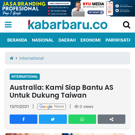
BERANDA
NASIONAL
DAERAH
EKONOMI
PARIWISATA
Informasi
KabarbaruTV
Kirim
Tentang
International
Iklan
Berita
Kami
INTERNATIONAL
Berita
Australia: Kami Siap Bantu AS
Nasional
International
Olahraga
Entertainment
Daerah
Pariwisata
Kuliner
Kolom
Untuk Dukung Taiwan
13/11/2021
|
|
0
views
Network
PT
TREETAN