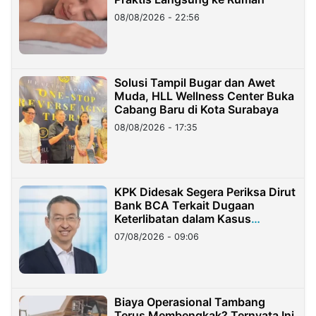
08/08/2026 - 22:56
Solusi Tampil Bugar dan Awet
Muda, HLL Wellness Center Buka
Cabang Baru di Kota Surabaya
08/08/2026 - 17:35
KPK Didesak Segera Periksa Dirut
Bank BCA Terkait Dugaan
Keterlibatan dalam Kasus
Hilangnya Dana Nasabah Rp2,58
07/08/2026 - 09:06
Miliar
Biaya Operasional Tambang
Terus Membengkak? Ternyata Ini