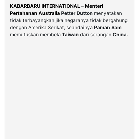
KABARBARU
,
INTERNATIONAL
–
Menteri
Pertahanan Australia
Petter Dutton
menyatakan
©
Kabarbaru.co
tidak terbayangkan jika negaranya tidak bergabung
-
2026
dengan Amerika Serikat, seandainya
Paman Sam
memutuskan membela
Taiwan
dari serangan
China.
PT.
Kabarbaru
Media
Holding