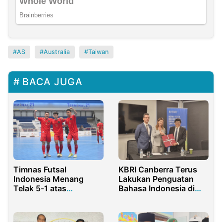
AS
Australia
Taiwan
BACA JUGA
Timnas Futsal
KBRI Canberra Terus
Indonesia Menang
Lakukan Penguatan
Telak 5-1 atas
Bahasa Indonesia di
Thailand, Lolos ke Final
Australia
ASEAN Futsal
Championship 2024