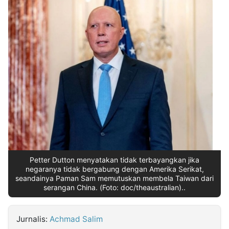
MULTIMEDIA
INDONESIA
Partner
Insight
Suara
Lens
Daily
Jalan
Idealita
Kita
Dinamikapost.com
Radar
Seedbacklink
NTB
Time
IDN
Jogja
Rakyat
News
Notice
Baru
Follow
Kabarbaru
Petter Dutton menyatakan tidak terbayangkan jika
negaranya tidak bergabung dengan Amerika Serikat,
seandainya Paman Sam memutuskan membela Taiwan dari
serangan China. (Foto: doc/theaustralian)..
Jurnalis:
Achmad Salim