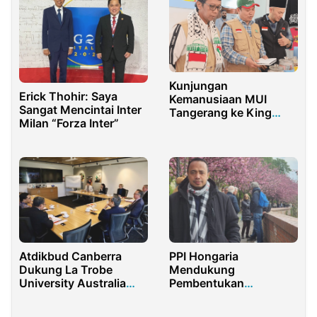
Kunjungan
Erick Thohir: Saya
Kemanusiaan MUI
Sangat Mencintai Inter
Tangerang ke King
Milan “Forza Inter”
Hussein Cancer Center
Atdikbud Canberra
PPI Hongaria
Dukung La Trobe
Mendukung
University Australia
Pembentukan
Partisipasi di IIVOSMA
Presidium Alumni
Kampus Merdeka
Connect di Jakarta