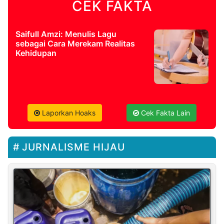
CEK FAKTA
Saifull Amzi: Menulis Lagu
sebagai Cara Merekam Realitas
Kehidupan
Laporkan Hoaks
Cek Fakta Lain
JURNALISME HIJAU