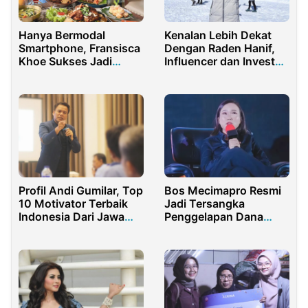
Hanya Bermodal
Kenalan Lebih Dekat
Smartphone, Fransisca
Dengan Raden Hanif,
Khoe Sukses Jadi
Influencer dan Investor
Influencer dan Konten
Muda
Kreator Spesialis
Travelling
Profil Andi Gumilar, Top
Bos Mecimapro Resmi
10 Motivator Terbaik
Jadi Tersangka
Indonesia Dari Jawa
Penggelapan Dana
Barat
Investor TWICE