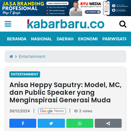
BERANDA
NASIONAL
DAERAH
EKONOMI
PARIWISATA
Informasi
KabarbaruTV
Kirim
Tentang
Entertainment
Iklan
Berita
Kami
ENTERTAINMENT
Berita
Anisa Heppy Saputry: Model, MC,
Nasional
International
Olahraga
Entertainment
Daerah
Pariwisata
Kuliner
Kolom
dan Public Speaker yang
Menginspirasi Generasi Muda
Network
30/12/2024
|
|
3
views
PT
TREETAN