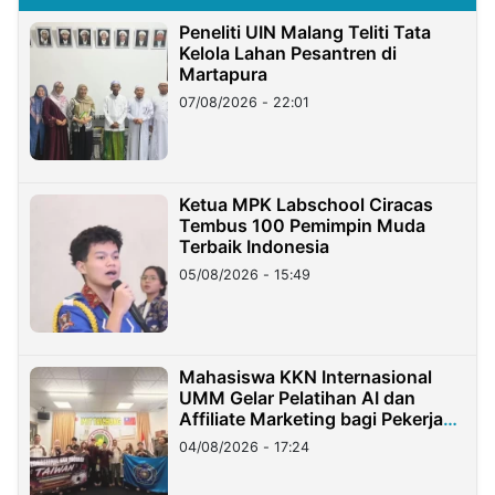
Peneliti UIN Malang Teliti Tata
Kelola Lahan Pesantren di
Martapura
07/08/2026 - 22:01
Ketua MPK Labschool Ciracas
Tembus 100 Pemimpin Muda
Terbaik Indonesia
05/08/2026 - 15:49
Mahasiswa KKN Internasional
UMM Gelar Pelatihan AI dan
Affiliate Marketing bagi Pekerja
Migran Indonesia di Taiwan
04/08/2026 - 17:24