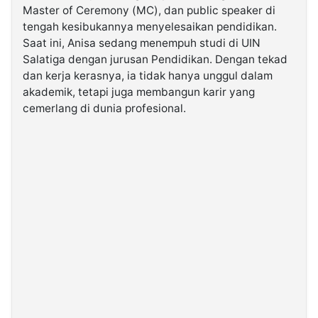
Master of Ceremony (MC), dan public speaker di
tengah kesibukannya menyelesaikan pendidikan.
©
Saat ini, Anisa sedang menempuh studi di UIN
Kabarbaru.co
-
Salatiga dengan jurusan Pendidikan. Dengan tekad
2026
dan kerja kerasnya, ia tidak hanya unggul dalam
akademik, tetapi juga membangun karir yang
PT.
cemerlang di dunia profesional.
Kabarbaru
Media
Holding