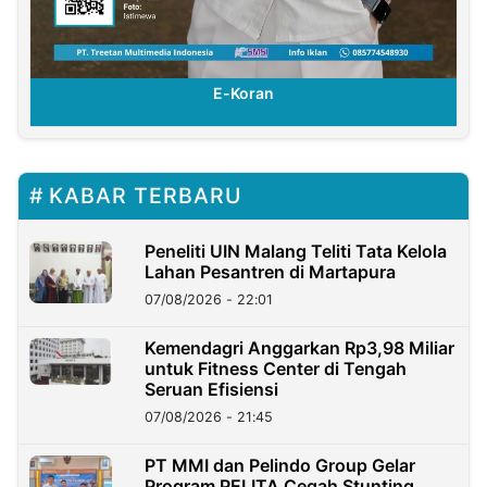
E-Koran
E-K
KABAR TERBARU
Peneliti UIN Malang Teliti Tata Kelola
Lahan Pesantren di Martapura
07/08/2026 - 22:01
Kemendagri Anggarkan Rp3,98 Miliar
untuk Fitness Center di Tengah
Seruan Efisiensi
07/08/2026 - 21:45
PT MMI dan Pelindo Group Gelar
Program PELITA Cegah Stunting