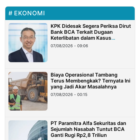
EKONOMI
KPK Didesak Segera Periksa Dirut
Bank BCA Terkait Dugaan
Keterlibatan dalam Kasus
Hilangnya Dana Nasabah Rp2,58
07/08/2026 - 09:06
Miliar
Biaya Operasional Tambang
Terus Membengkak? Ternyata Ini
yang Jadi Akar Masalahnya
07/08/2026 - 00:15
PT Paramitra Alfa Sekuritas dan
Sejumlah Nasabah Tuntut BCA
Ganti Rugi Rp2,8 Triliun