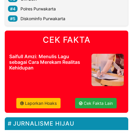
Polres Purwakarta
Diskominfo Purwakarta
CEK FAKTA
Saifull Amzi: Menulis Lagu
sebagai Cara Merekam Realitas
Kehidupan
Laporkan Hoaks
Cek Fakta Lain
JURNALISME HIJAU