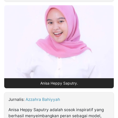
MULTIMEDIA
INDONESIA
Partner
Insight
Suara
Lens
Daily
Jalan
Idealita
Kita
Radar
Seedbacklink
NTB
Time
IDN
Jogja
Rakyat
News
Notice
Baru
Follow
Kabarbaru
Anisa Heppy Saputry.
Jurnalis:
Azzahra Bahiyyah
Anisa Heppy Saputry adalah sosok inspiratif yang
berhasil menyeimbangkan peran sebagai model,