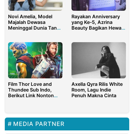
Novi Amelia, Model
Rayakan Anniversary
Majalah Dewasa
yang Ke-5, Azrina
Meninggal Dunia Tanpa
Beauty Bagikan Hewan
Busana
Kurban Menjelang Idul
Adha
Film Thor Love and
Axella Qyra Rilis White
Thundee Sub Indo,
Room, Lagu Indie
Berikut Link Nonton
Penuh Makna Cinta
dan Downloadnya
MEDIA PARTNER