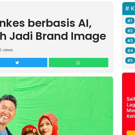
K
nkes berbasis AI,
lih Jadi Brand Image
0
views
Sai
Lag
Mer
Keh