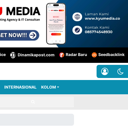
ice
Radar Baru
Seedbacklink
Dinamikapost.com
INTERNASIONAL
KOLOM