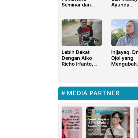
Seminar dan
Ayunda
Pelatihan
Menggila d
dengan
Film Para
Pengalaman
Perasuk
Luas
Lebih Dekat
Inijayaq, Dr
Dengan Aiko
Ojol yang
Richo Irfanto,
Mengubah
Musisi Lokal
Pengalama
Indramayu Jawa
Harian Men
Barat
Konten ya
Menghibur
MEDIA PARTNER