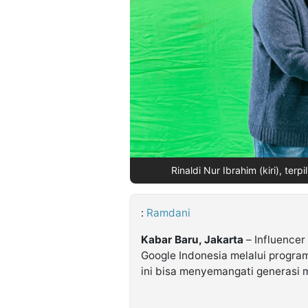
©
Kabarbaru.co
-
2026
PT.
Kabarbaru
Media
Holding
Rinaldi Nur Ibrahim (kiri), terp
:
Ramdani
Kabar Baru, Jakarta
– Influencer
Google Indonesia melalui progra
ini bisa menyemangati generasi 