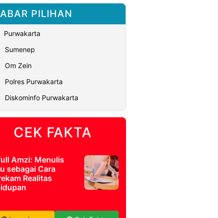
ABAR PILIHAN
Purwakarta
Sumenep
Om Zein
Polres Purwakarta
Diskominfo Purwakarta
CEK FAKTA
full Amzi: Menulis
u sebagai Cara
ekam Realitas
idupan