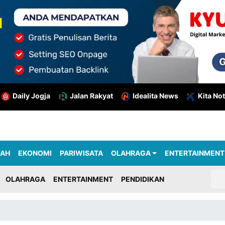
Daily Jogja
Jalan Rakyat
Idealita News
Kita Not
RAH
EKONOMI
PARIWISATA
OLAHRAGA
ENTERTAINMENT
OLAHRAGA
ENTERTAINMENT
PENDIDIKAN