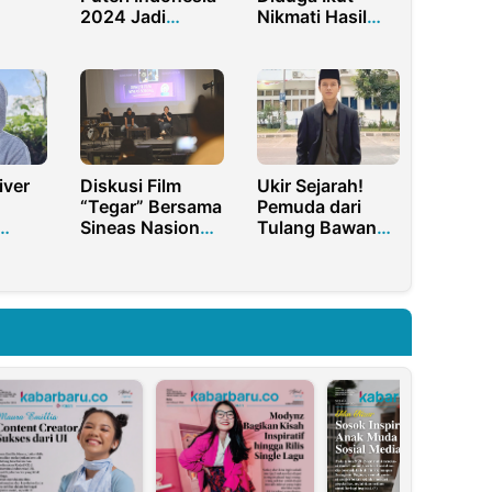
2024 Jadi
Nikmati Hasil
alam
Tersangka
Korupsi Bank
Praktik Medis
BJB, Aliran Dana
Ilegal
dari RK
iver
Diskusi Film
Ukir Sejarah!
“Tegar” Bersama
Pemuda dari
Sineas Nasional
Tulang Bawang
n
Berlangsung
Lampung Masuk
jadi
Interaktif di
Daftar Pemimpin
ng
Sorong
Muda Global
Bersama
Mahasiswa
Harvard, MIT,
Stanford, UPenn