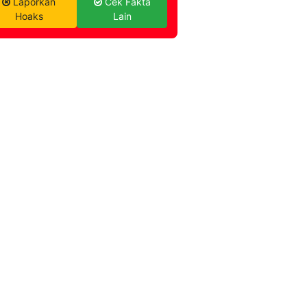
Laporkan
Cek Fakta
Hoaks
Lain