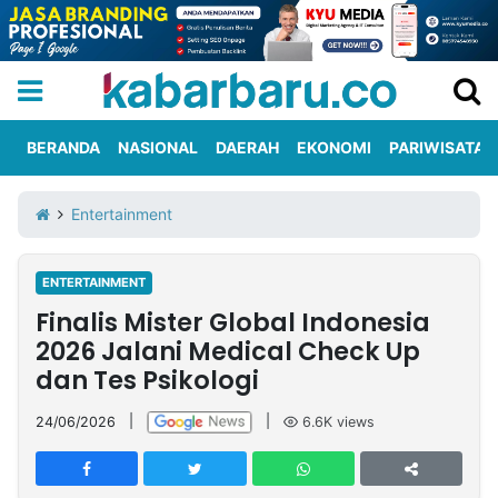
BERANDA
NASIONAL
DAERAH
EKONOMI
PARIWISATA
Informasi
KabarbaruTV
Kirim
Tentang
Entertainment
Iklan
Berita
Kami
ENTERTAINMENT
Berita
Finalis Mister Global Indonesia
Nasional
International
Olahraga
Entertainment
Daerah
Pariwisata
Kuliner
Kolom
2026 Jalani Medical Check Up
dan Tes Psikologi
Network
24/06/2026
|
|
6.6K
views
PT
TREETAN