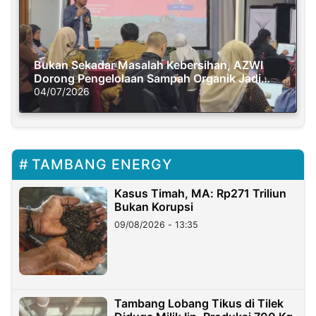
Bukan Sekadar Masalah Kebersihan, AZWI
Dorong Pengelolaan Sampah Organik Jadi
Solusi Krisis Iklim
04/07/2026
TAMBANG ENERGY
Kasus Timah, MA: Rp271 Triliun
Bukan Korupsi
09/08/2026 - 13:35
Tambang Lobang Tikus di Tilek