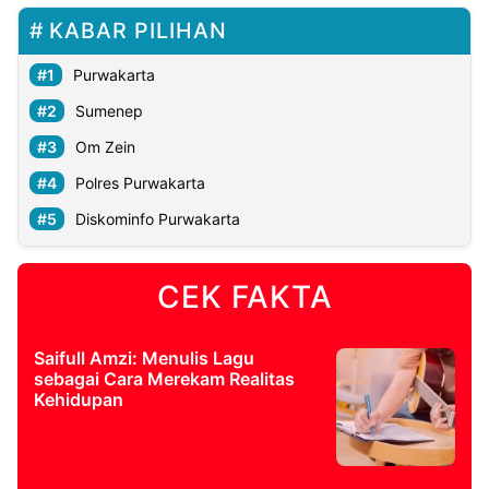
KABAR PILIHAN
Purwakarta
Sumenep
Om Zein
Polres Purwakarta
Diskominfo Purwakarta
CEK FAKTA
Saifull Amzi: Menulis Lagu
sebagai Cara Merekam Realitas
Kehidupan