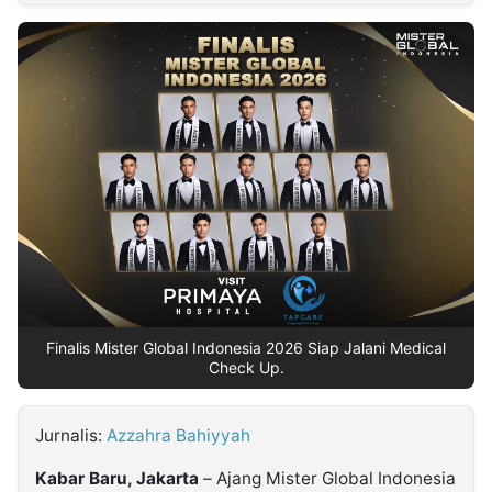
MULTIMEDIA
INDONESIA
Partner
Insight
Suara
Lens
Daily
Jalan
Idealita
Kita
Dinamikapost.com
Radar
Seedbacklink
NTB
Time
IDN
Jogja
Rakyat
News
Notice
Baru
Follow
Kabarbaru
Finalis Mister Global Indonesia 2026 Siap Jalani Medical
Check Up.
Jurnalis:
Azzahra Bahiyyah
Kabar Baru, Jakarta
– Ajang Mister Global Indonesia