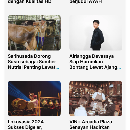
dengan Kualitas HD
berjudul AYAH
Sarihusada Dorong
Airlangga Devassya
Susu sebagai Sumber
Siap Harumkan
Nutrisi Penting Lewat
Bontang Lewat Ajang
Pengembangan
Face of Indonesia
Peternak Lokal
Lokovasia 2024
VIN+ Arcadia Plaza
Sukses Digelar,
Senayan Hadirkan