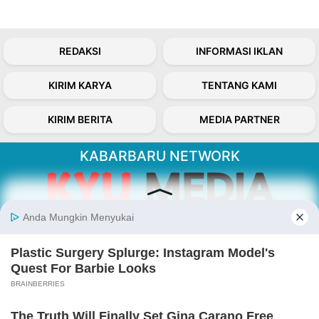
REDAKSI
INFORMASI IKLAN
KIRIM KARYA
TENTANG KAMI
KIRIM BERITA
MEDIA PARTNER
KABARBARU NETWORK
About Our Kabarbaru.co
Kabarbaru.co menyajikan berita aktual dan
inspiratif dari sudut pandang berbaik sangka
serta terverifikasi dari sumber yang tepat.