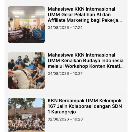
Mahasiswa KKN Internasional
UMM Gelar Pelatihan AI dan
Affiliate Marketing bagi Pekerja
Migran Indonesia di Taiwan
04/08/2026 - 17:24
Mahasiswa KKN Internasional
UMM Kenalkan Budaya Indonesia
melalui Workshop Konten Kreatif
di Taiwan
04/08/2026 - 10:27
KKN Berdampak UMM Kelompok
167 Jalin Kolaborasi dengan SDN
1 Karangrejo
02/08/2026 - 19:20