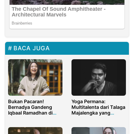
BACA JUGA
Bukan Pacaran!
Yoga Permana:
Bernadya Gandeng
Multitalenta dari Talaga
Iqbaal Ramadhan di
Majalengka yang
Video Klip Rabun Jauh
Menginspirasi Generasi
Muda