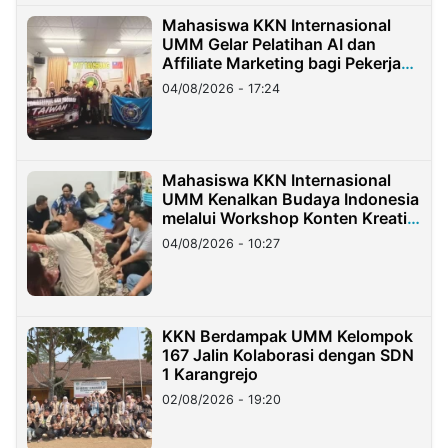
Mahasiswa KKN Internasional
UMM Gelar Pelatihan AI dan
Affiliate Marketing bagi Pekerja
Migran Indonesia di Taiwan
04/08/2026 - 17:24
Mahasiswa KKN Internasional
UMM Kenalkan Budaya Indonesia
melalui Workshop Konten Kreatif
di Taiwan
04/08/2026 - 10:27
KKN Berdampak UMM Kelompok
167 Jalin Kolaborasi dengan SDN
1 Karangrejo
02/08/2026 - 19:20