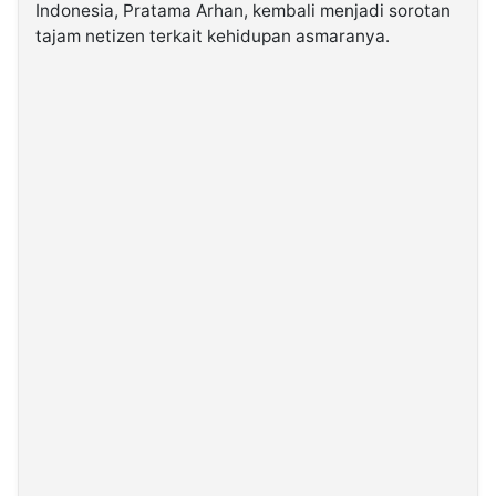
Indonesia, Pratama Arhan, kembali menjadi sorotan
tajam netizen terkait kehidupan asmaranya.
©
Kabarbaru.co
-
2026
PT.
Kabarbaru
Media
Holding