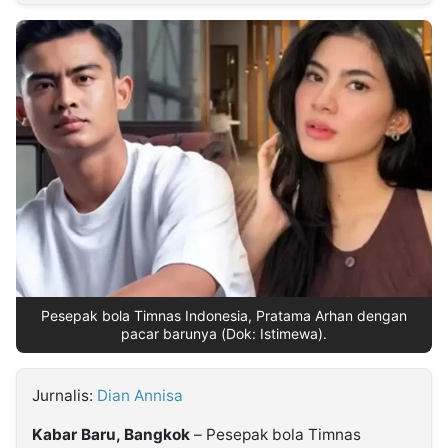
MULTIMEDIA
INDONESIA
Partner
Insight
Suara
Lens
Daily
Jalan
Idealita
Kita
Dinamikapost.com
Radar
Seedbacklink
NTB
Time
IDN
Jogja
Rakyat
News
Notice
Baru
Follow
Kabarbaru
Pesepak bola Timnas Indonesia, Pratama Arhan dengan
pacar barunya (Dok: Istimewa).
Jurnalis:
Dian Annisa
Kabar Baru, Bangkok
– Pesepak bola Timnas