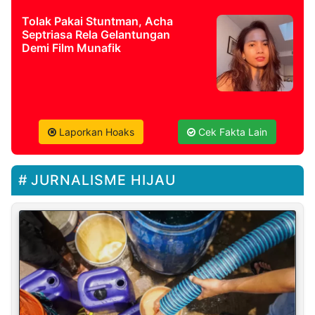
Tolak Pakai Stuntman, Acha
Septriasa Rela Gelantungan
Demi Film Munafik
Laporkan Hoaks
Cek Fakta Lain
JURNALISME HIJAU