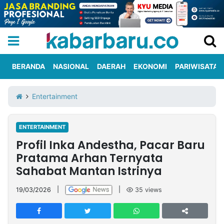
BERANDA
NASIONAL
DAERAH
EKONOMI
PARIWISATA
Informasi
KabarbaruTV
Kirim
Tentang
Entertainment
Iklan
Berita
Kami
ENTERTAINMENT
Berita
Profil Inka Andestha, Pacar Baru
Nasional
International
Olahraga
Entertainment
Daerah
Pariwisata
Kuliner
Kolom
Pratama Arhan Ternyata
Sahabat Mantan Istrinya
Network
19/03/2026
|
|
35
views
PT
TREETAN