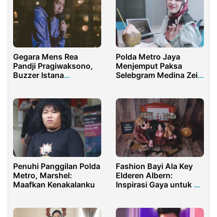
Gegara Mens Rea
Polda Metro Jaya
Pandji Pragiwaksono,
Menjemput Paksa
Buzzer Istana
Selebgram Medina Zein
Kebanjiran Job
dan Dirawat di RS Polri
Penuhi Panggilan Polda
Fashion Bayi Ala Key
Metro, Marshel:
Elderen Albern:
Maafkan Kenakalanku
Inspirasi Gaya untuk Si
Kecil