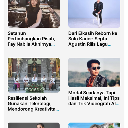
Setahun
Dari Elkasih Reborn ke
Pertimbangkan Pisah,
Solo Karier: Septa
Fay Nabila Akhirnya
Agustin Rilis Lagu
Buka Suara Terkait
Galau “Aku Benci
Perceraiannya
Kamu”
Modal Seadanya Tapi
Resiliensi Sekolah
Hasil Maksimal, Ini Tips
Gunakan Teknologi,
dan Trik Videografi Ala
Mendorong Kreativitas
Irul Rajipta
Pembelajaran