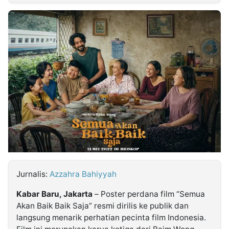
MULTIMEDIA
INDONESIA
Partner
Insight
Suara
Lens
Daily
Jalan
Idealita
Kita
Radar
Seedbacklink
NTB
Time
IDN
Jogja
Rakyat
News
Notice
Baru
Follow
Kabarbaru
Jurnalis:
Azzahra Bahiyyah
Kabar Baru, Jakarta
– Poster perdana film “Semua
Akan Baik Baik Saja” resmi dirilis ke publik dan
langsung menarik perhatian pecinta film Indonesia.