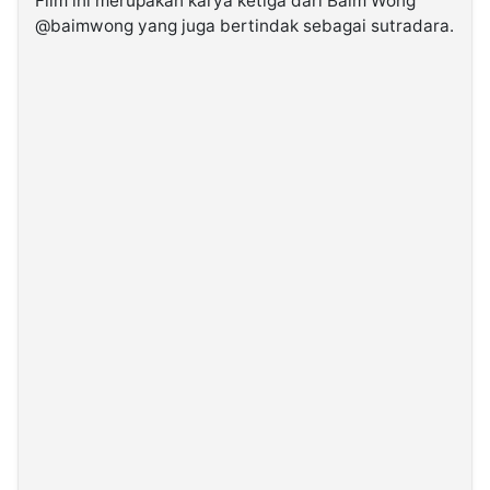
Film ini merupakan karya ketiga dari Baim Wong
@baimwong yang juga bertindak sebagai sutradara.
©
Kabarbaru.co
-
2026
PT.
Kabarbaru
Media
Holding