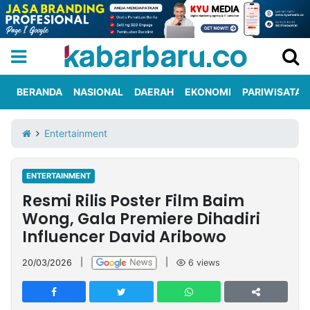
BERANDA
NASIONAL
DAERAH
EKONOMI
PARIWISATA
Informasi
KabarbaruTV
Kirim
Tentang
Entertainment
Iklan
Berita
Kami
ENTERTAINMENT
Berita
Resmi Rilis Poster Film Baim
Nasional
International
Olahraga
Entertainment
Daerah
Pariwisata
Kuliner
Kolom
Wong, Gala Premiere Dihadiri
Influencer David Aribowo
Network
20/03/2026
|
|
6
views
PT
TREETAN