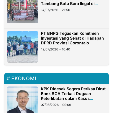
Tambang Batu Bara Ilegal di
Lampung
14/07/2026 - 21:50
PT BNPG Tegaskan Komitmen
Investasi yang Sehat di Hadapan
DPRD Provinsi Gorontalo
12/07/2026 - 10:40
EKONOMI
KPK Didesak Segera Periksa Dirut
Bank BCA Terkait Dugaan
Keterlibatan dalam Kasus
Hilangnya Dana Nasabah Rp2,58
07/08/2026 - 09:06
Miliar