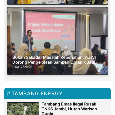
Bukan Sekadar Masalah Kebersihan, AZWI
Dorong Pengelolaan Sampah Organik Jadi
Solusi Krisis Iklim
04/07/2026
TAMBANG ENERGY
Tambang Emas Ilegal Rusak
TNKS Jambi, Hutan Warisan
Dunia