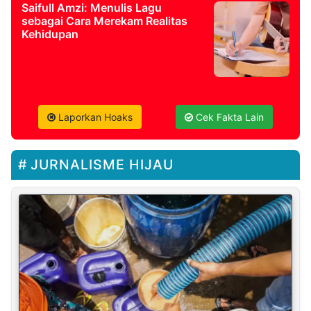
Saifull Amzi: Menulis Lagu
sebagai Cara Merekam Realitas
Kehidupan
Laporkan Hoaks
Cek Fakta Lain
JURNALISME HIJAU