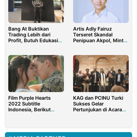
Bang At Buktikan
Artis Adly Fairuz
Trading Lebih dari
Terseret Skandal
Profit, Butuh Edukasi
Penipuan Akpol, Minta
Disiplin
Korban Bayar Rp3,65
Miliar
Film Purple Hearts
KAG dan PCINU Turki
2022 Subtitle
Sukses Gelar
Indonesia, Berikut
Pertunjukan di Acara
Beberapa Link
PPI Bursa
Nontonnya!