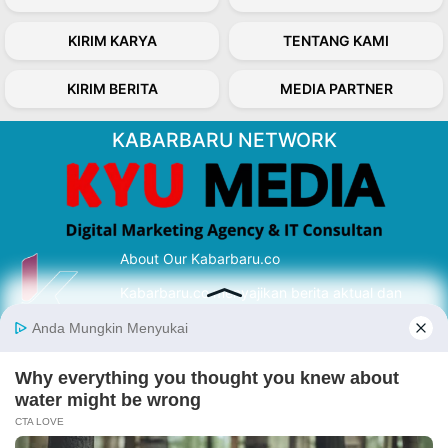
KIRIM KARYA
TENTANG KAMI
KIRIM BERITA
MEDIA PARTNER
KABARBARU NETWORK
About Our Kabarbaru.co
Kabarbaru.co menyajikan berita aktual dan
inspiratif dari sudut pandang berbaik sangka
serta terverifikasi dari sumber yang tepat.
Follow Kabarbaru