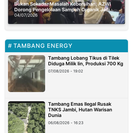
Bukan Sekadar Masalah Kebersihan, AZWI
Dorong Pengelolaan Sampah Organik Jadi
Solusi Krisis Iklim
04/07/2026
TAMBANG ENERGY
Tambang Lobang Tikus di Tilek
Diduga Milik Iin, Produksi 700 Kg
07/08/2026 - 19:02
Tambang Emas Ilegal Rusak
TNKS Jambi, Hutan Warisan
Dunia
06/08/2026 - 16:23