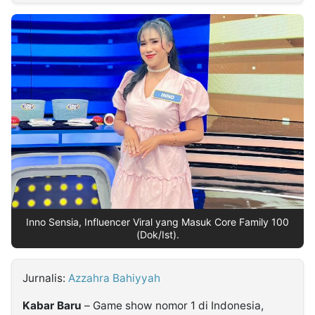
MULTIMEDIA
INDONESIA
Partner
Insight
Suara
Lens
Daily
Jalan
Idealita
Kita
Dinamikapost.com
Radar
Seedbacklink
NTB
Time
IDN
Jogja
Rakyat
News
Notice
Baru
Follow
Kabarbaru
Inno Sensia, Influencer Viral yang Masuk Core Family 100
(Dok/Ist).
Jurnalis:
Azzahra Bahiyyah
Kabar Baru
– Game show nomor 1 di Indonesia,