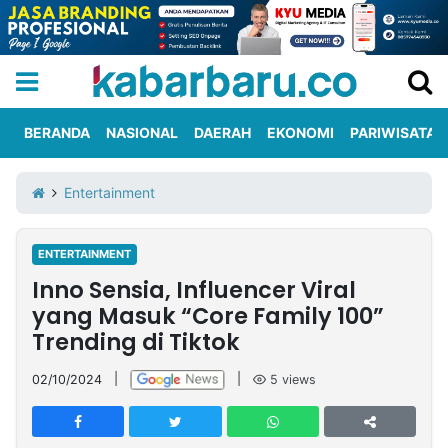
BERANDA
NASIONAL
DAERAH
EKONOMI
PARIWISATA
Informasi
KabarbaruTV
Kirim
Tentang
Entertainment
Iklan
Berita
Kami
ENTERTAINMENT
Berita
Inno Sensia, Influencer Viral
Nasional
International
Olahraga
Entertainment
Daerah
Pariwisata
Kuliner
Kolom
yang Masuk “Core Family 100”
Trending di Tiktok
Network
02/10/2024
|
|
5
views
PT
TREETAN