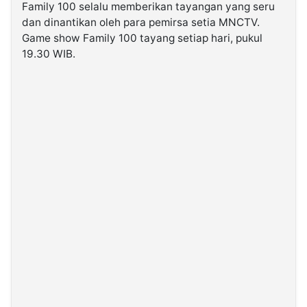
Family 100 selalu memberikan tayangan yang seru
dan dinantikan oleh para pemirsa setia MNCTV.
©
Game show Family 100 tayang setiap hari, pukul
Kabarbaru.co
-
19.30 WIB.
2026
PT.
Kabarbaru
Media
Holding