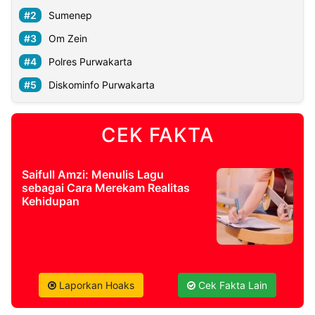
Sumenep
Om Zein
Polres Purwakarta
Diskominfo Purwakarta
CEK FAKTA
Saifull Amzi: Menulis Lagu
sebagai Cara Merekam Realitas
Kehidupan
Laporkan Hoaks
Cek Fakta Lain