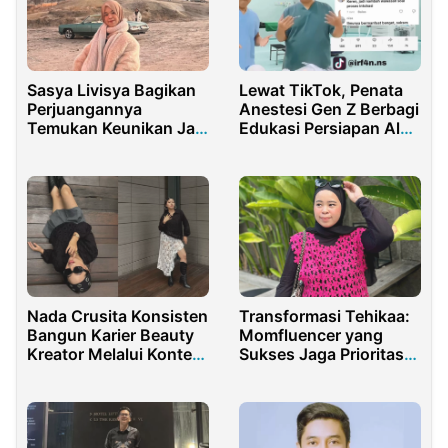
Sasya Livisya Bagikan
Lewat TikTok, Penata
Perjuangannya
Anestesi Gen Z Berbagi
Temukan Keunikan Jadi
Edukasi Persiapan Alat
Konten Kreator
Sebelum Intubasi
Nada Crusita Konsisten
Transformasi Tehikaa:
Bangun Karier Beauty
Momfluencer yang
Kreator Melalui Konten
Sukses Jaga Prioritas
Positif Berkualitas
Keluarga dan
Komunitas di Sosial
Media