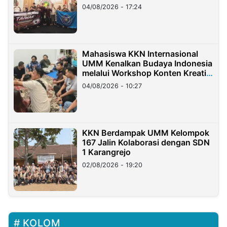
Migran Indonesia di Taiwan
04/08/2026 - 17:24
Mahasiswa KKN Internasional
UMM Kenalkan Budaya Indonesia
melalui Workshop Konten Kreatif
di Taiwan
04/08/2026 - 10:27
KKN Berdampak UMM Kelompok
167 Jalin Kolaborasi dengan SDN
1 Karangrejo
02/08/2026 - 19:20
KOLOM