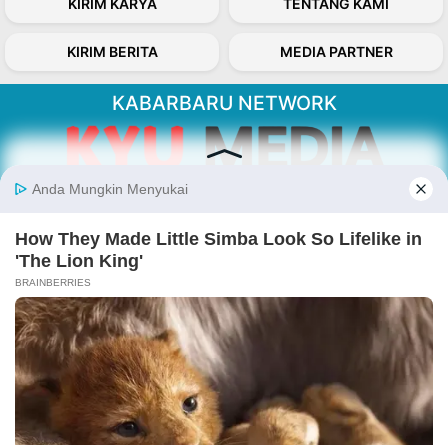
KIRIM KARYA
TENTANG KAMI
KIRIM BERITA
MEDIA PARTNER
KABARBARU NETWORK
About Our Kabarbaru.co
Kabarbaru.co menyajikan berita aktual dan
inspiratif dari sudut pandang berbaik sangka
serta terverifikasi dari sumber yang tepat.
Follow Kabarbaru