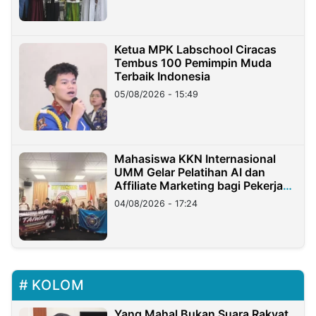
Ketua MPK Labschool Ciracas
Tembus 100 Pemimpin Muda
Terbaik Indonesia
05/08/2026 - 15:49
Mahasiswa KKN Internasional
UMM Gelar Pelatihan AI dan
Affiliate Marketing bagi Pekerja
Migran Indonesia di Taiwan
04/08/2026 - 17:24
KOLOM
Yang Mahal Bukan Suara Rakyat