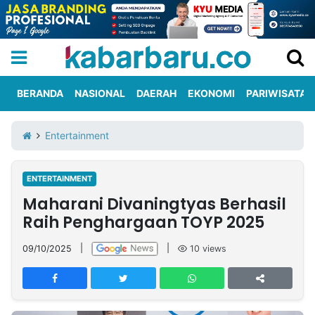
BERANDA
NASIONAL
DAERAH
EKONOMI
PARIWISATA
Informasi
KabarbaruTV
Kirim
Tentang
Entertainment
Iklan
Berita
Kami
ENTERTAINMENT
Berita
Maharani Divaningtyas Berhasil
Nasional
International
Olahraga
Entertainment
Daerah
Pariwisata
Kuliner
Kolom
Raih Penghargaan TOYP 2025
09/10/2025
|
|
10
views
Network
PT
TREETAN