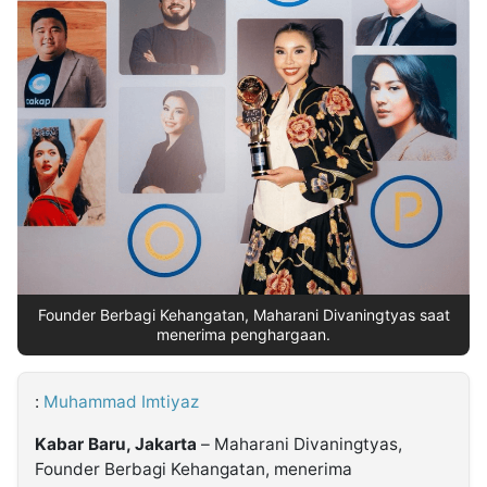
MULTIMEDIA
INDONESIA
Partner
Insight
Suara
Lens
Daily
Jalan
Idealita
Kita
Dinamikapost.com
Radar
Seedbacklink
NTB
Time
IDN
Jogja
Rakyat
News
Notice
Baru
Follow
Kabarbaru
Founder Berbagi Kehangatan, Maharani Divaningtyas saat
menerima penghargaan.
:
Muhammad Imtiyaz
Kabar Baru, Jakarta
– Maharani Divaningtyas,
Founder Berbagi Kehangatan, menerima