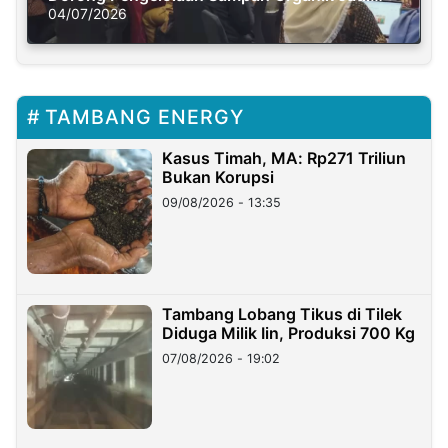
Solusi Krisis Iklim
04/07/2026
TAMBANG ENERGY
Kasus Timah, MA: Rp271 Triliun
Bukan Korupsi
09/08/2026 - 13:35
Tambang Lobang Tikus di Tilek
Diduga Milik Iin, Produksi 700 Kg
07/08/2026 - 19:02