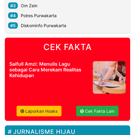
Om Zein
Polres Purwakarta
Diskominfo Purwakarta
CEK FAKTA
Saifull Amzi: Menulis Lagu
sebagai Cara Merekam Realitas
Kehidupan
Laporkan Hoaks
Cek Fakta Lain
JURNALISME HIJAU