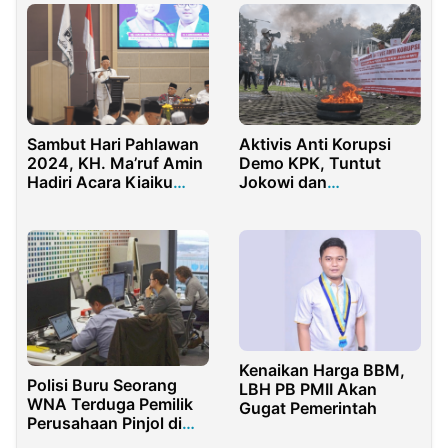
Tambun Raya
Sambut Hari Pahlawan
Aktivis Anti Korupsi
2024, KH. Ma’ruf Amin
Demo KPK, Tuntut
Hadiri Acara Kiaiku
Jokowi dan
Pahlawanlu
Keluarganya Diadili
Kenaikan Harga BBM,
Polisi Buru Seorang
LBH PB PMII Akan
WNA Terduga Pemilik
Gugat Pemerintah
Perusahaan Pinjol di
Jakarta