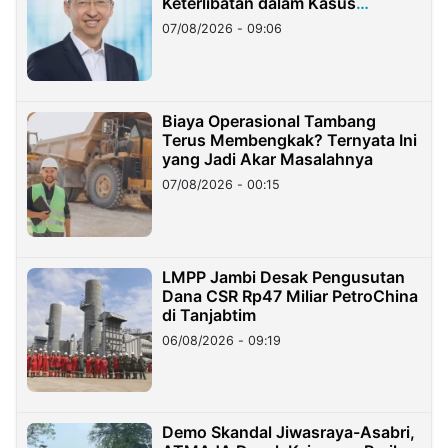
Keterlibatan dalam Kasus
Hilangnya Dana Nasabah Rp2,58
07/08/2026 - 09:06
Miliar
Biaya Operasional Tambang
Terus Membengkak? Ternyata Ini
yang Jadi Akar Masalahnya
07/08/2026 - 00:15
LMPP Jambi Desak Pengusutan
Dana CSR Rp47 Miliar PetroChina
di Tanjabtim
06/08/2026 - 09:19
Demo Skandal Jiwasraya-Asabri,