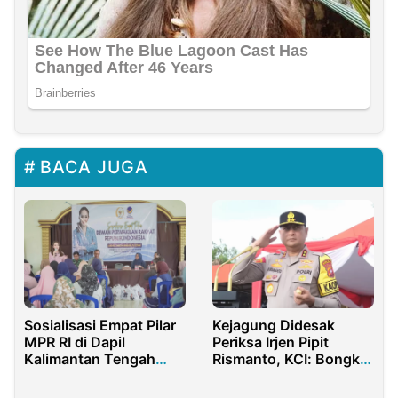
BACA JUGA
Sosialisasi Empat Pilar
Kejagung Didesak
MPR RI di Dapil
Periksa Irjen Pipit
Kalimantan Tengah
Rismanto, KCI: Bongkar
Bersama Andina
Jaringan Beking Kasus
Thresia Narang di Desa
Tambang Aseng