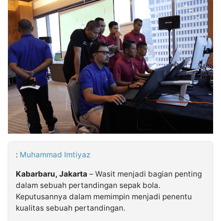
MULTIMEDIA
INDONESIA
Partner
Insight
Suara
Lens
Daily
Jalan
Idealita
Kita
Dinamikapost.com
Radar
Seedbacklink
NTB
Time
IDN
Jogja
Rakyat
News
Notice
Baru
Follow
Kabarbaru
:
Muhammad Imtiyaz
Kabarbaru, Jakarta
– Wasit menjadi bagian penting
dalam sebuah pertandingan sepak bola.
Keputusannya dalam memimpin menjadi penentu
kualitas sebuah pertandingan.