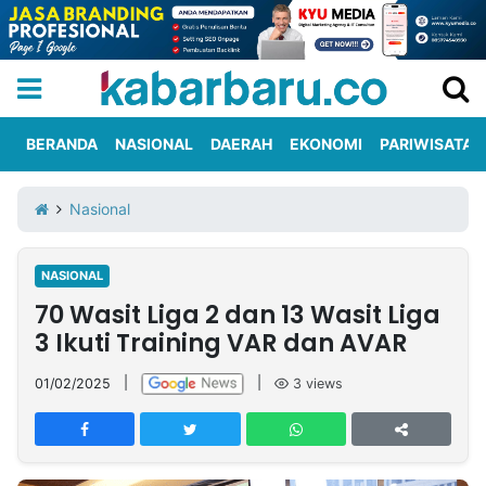
BERANDA
NASIONAL
DAERAH
EKONOMI
PARIWISATA
Informasi
KabarbaruTV
Kirim
Tentang
Nasional
Iklan
Berita
Kami
NASIONAL
Berita
70 Wasit Liga 2 dan 13 Wasit Liga
Nasional
International
Olahraga
Entertainment
Daerah
Pariwisata
Kuliner
Kolom
3 Ikuti Training VAR dan AVAR
01/02/2025
|
|
3
views
Network
PT
TREETAN