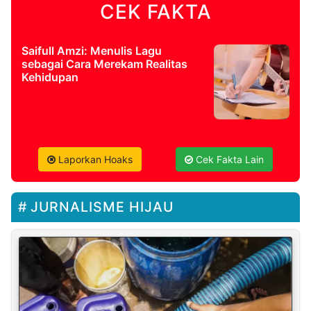
CEK FAKTA
Saifull Amzi: Menulis Lagu
sebagai Cara Merekam Realitas
Kehidupan
Laporkan Hoaks
Cek Fakta Lain
JURNALISME HIJAU