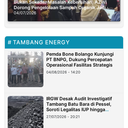
Bukan Sekadar Masalah Kebersihan, AZWI
Dorong Pengelolaan Sampah Organik Jadi
Solusi Krisis Iklim
04/07/2026
TAMBANG ENERGY
Pemda Bone Bolango Kunjungi
PT BNPG, Dukung Percepatan
Operasional Fasilitas Strategis
04/08/2026 - 14:20
IRGW Desak Audit Investigatif
Tambang Batu Bara di Pessel,
Soroti Legalitas IUP hingga
Stockpile
27/07/2026 - 20:21