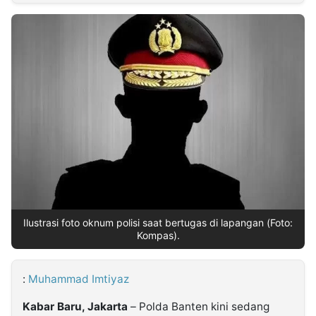
MULTIMEDIA
INDONESIA
Partner
Insight
Suara
Lens
Daily
Jalan
Idealita
Kita
Dinamikapost.com
Radar
Seedbacklink
NTB
Time
IDN
Jogja
Rakyat
News
Notice
Baru
Follow
Kabarbaru
Ilustrasi foto oknum polisi saat bertugas di lapangan (Foto:
Kompas).
:
Muhammad Imtiyaz
Kabar Baru, Jakarta
– Polda Banten kini sedang