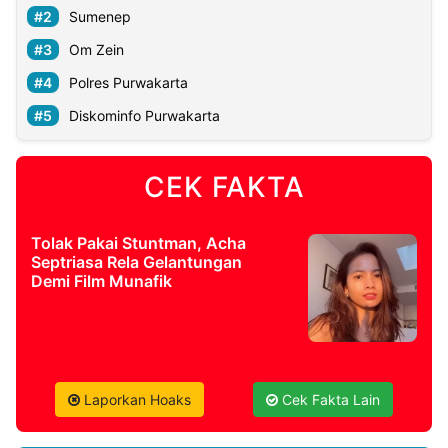
Sumenep
Om Zein
Polres Purwakarta
Diskominfo Purwakarta
CEK FAKTA
Tolak Pakai Stuntman, Acha
Septriasa Rela Gelantungan
Demi Film Munafik
Laporkan Hoaks
Cek Fakta Lain