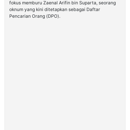
fokus memburu Zaenal Arifin bin Suparta, seorang
oknum yang kini ditetapkan sebagai Daftar
©
Pencarian Orang (DPO).
Kabarbaru.co
-
2026
PT.
Kabarbaru
Media
Holding