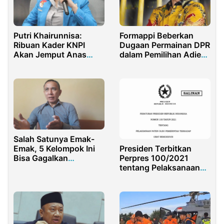
Putri Khairunnisa:
Formappi Beberkan
Ribuan Kader KNPI
Dugaan Permainan DPR
Akan Jemput Anas
dalam Pemilihan Adies
Urbaningrum
Kadir Jadi Hakim MK
Salah Satunya Emak-
Presiden Terbitkan
Emak, 5 Kelompok Ini
Perpres 100/2021
Bisa Gagalkan
tentang Pelaksanaan
Amandemen Konstitusi
Paten Obat Remdesivir