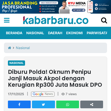
BERANDA
NASIONAL
DAERAH
EKONOMI
PARIWISATA
Informasi
KabarbaruTV
Kirim
Tentang
Nasional
Iklan
Berita
Kami
NASIONAL
Berita
Diburu Polda! Oknum Penipu
Nasional
International
Olahraga
Entertainment
Daerah
Pariwisata
Kuliner
Kolom
Janji Masuk Akpol dengan
Kerugian Rp300 Juta Masuk DPO
Network
17/11/2025
|
|
7
views
PT
TREETAN