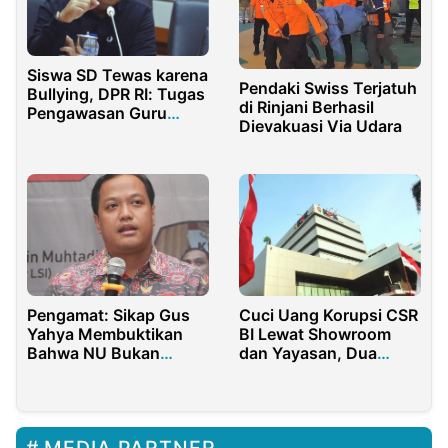
Siswa SD Tewas karena
Pendaki Swiss Terjatuh
Bullying, DPR RI: Tugas
di Rinjani Berhasil
Pengawasan Guru
Dievakuasi Via Udara
Perlu Ditingkatkan
Pengamat: Sikap Gus
Cuci Uang Korupsi CSR
Yahya Membuktikan
BI Lewat Showroom
Bahwa NU Bukan
dan Yayasan, Dua
Mesin Politik
Tersangka Diadukan ke
Dewas KPK
MEDIA PARTNER