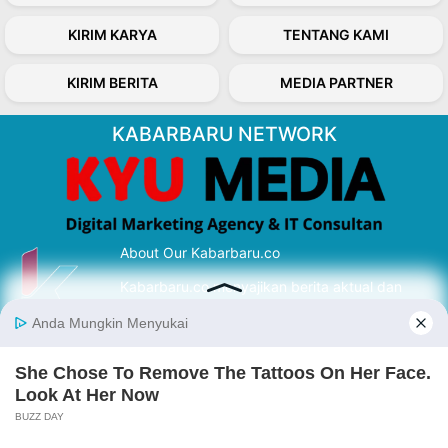
KIRIM KARYA
TENTANG KAMI
KIRIM BERITA
MEDIA PARTNER
KABARBARU NETWORK
About Our Kabarbaru.co
Kabarbaru.co menyajikan berita aktual dan
inspiratif dari sudut pandang berbaik sangka
serta terverifikasi dari sumber yang tepat.
Follow Kabarbaru