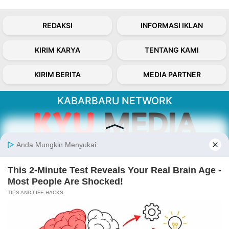
REDAKSI
INFORMASI IKLAN
KIRIM KARYA
TENTANG KAMI
KIRIM BERITA
MEDIA PARTNER
KABARBARU NETWORK
About Our Kabarbaru.co
Kabarbaru.co menyajikan berita aktual dan
inspiratif dari sudut pandang berbaik sangka
serta terverifikasi dari sumber yang tepat.
Follow Kabarbaru