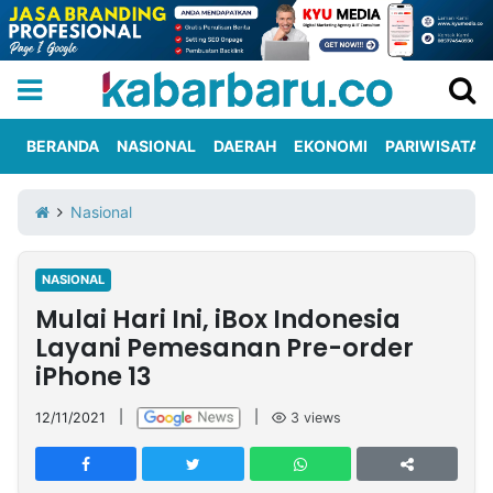
BERANDA
NASIONAL
DAERAH
EKONOMI
PARIWISATA
Informasi
KabarbaruTV
Kirim
Tentang
Nasional
Iklan
Berita
Kami
NASIONAL
Berita
Mulai Hari Ini, iBox Indonesia
Nasional
International
Olahraga
Entertainment
Daerah
Pariwisata
Kuliner
Kolom
Layani Pemesanan Pre-order
iPhone 13
Network
12/11/2021
|
|
3
views
PT
TREETAN