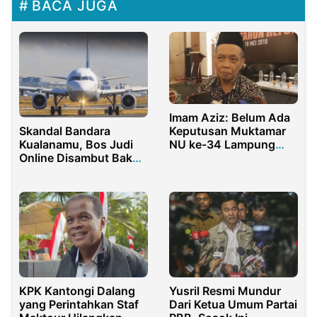
BACA JUGA
Imam Aziz: Belum Ada
Skandal Bandara
Keputusan Muktamar
Kualanamu, Bos Judi
NU ke-34 Lampung
Online Disambut Bak
Diundur
Pejabat Negara
KPK Kantongi Dalang
Yusril Resmi Mundur
yang Perintahkan Staf
Dari Ketua Umum Partai