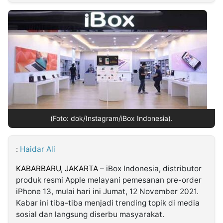
MULTIMEDIA
INDONESIA
Partner
Insight
Suara
Lens
Daily
Jalan
Idealita
Kita
Dinamikapost.com
Radar
Seedbacklink
NTB
Time
IDN
Jogja
Rakyat
News
Notice
Baru
Follow
Kabarbaru
(Foto: dok/Instagram/iBox Indonesia).
:
Haidar Ali
KABARBARU
,
JAKARTA
– iBox Indonesia, distributor
produk resmi Apple melayani pemesanan pre-order
iPhone 13, mulai hari ini Jumat, 12 November 2021.
Kabar ini tiba-tiba menjadi trending topik di media
sosial dan langsung diserbu masyarakat.