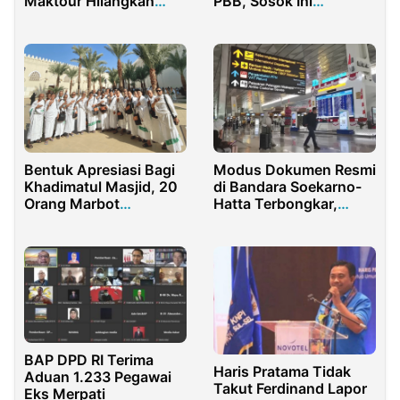
Maktour Hilangkan
PBB, Sosok Ini
Barbuk Korupsi Haji
Penggantinya!
Bentuk Apresiasi Bagi
Modus Dokumen Resmi
Khadimatul Masjid, 20
di Bandara Soekarno-
Orang Marbot
Hatta Terbongkar,
Diberangkatkan Umroh
CHMS Desak Imigrasi
Gratis
Usut Oknum Pelindung
TPPO
BAP DPD RI Terima
Haris Pratama Tidak
Aduan 1.233 Pegawai
Takut Ferdinand Lapor
Eks Merpati