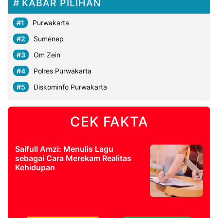
KABAR PILIHAN
Purwakarta
Sumenep
Om Zein
Polres Purwakarta
Diskominfo Purwakarta
CEK FAKTA
Saifull Amzi: Menulis Lagu
sebagai Cara Merekam Realitas
Kehidupan