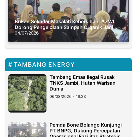
Bukan Sekadar Masalah Kebersihan, AZWI
Dorong Pengelolaan Sampah Organik Jadi
Solusi Krisis Iklim
04/07/2026
TAMBANG ENERGY
Tambang Emas Ilegal Rusak
TNKS Jambi, Hutan Warisan
Dunia
06/08/2026 - 16:23
Pemda Bone Bolango Kunjungi
PT BNPG, Dukung Percepatan
Operasional Fasilitas Strategis