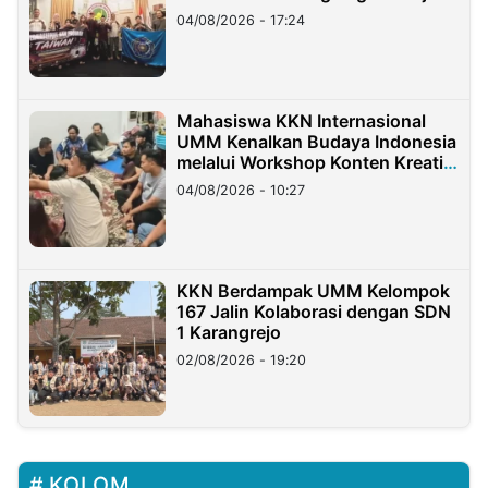
Migran Indonesia di Taiwan
04/08/2026 - 17:24
Mahasiswa KKN Internasional
UMM Kenalkan Budaya Indonesia
melalui Workshop Konten Kreatif
di Taiwan
04/08/2026 - 10:27
KKN Berdampak UMM Kelompok
167 Jalin Kolaborasi dengan SDN
1 Karangrejo
02/08/2026 - 19:20
KOLOM