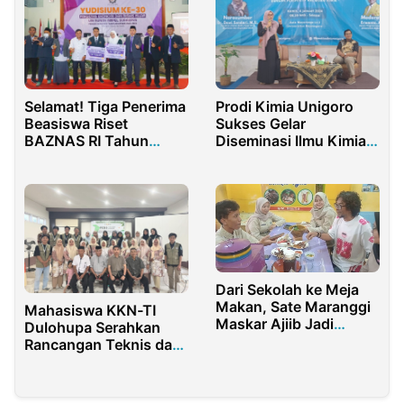
Selamat! Tiga Penerima
Prodi Kimia Unigoro
Beasiswa Riset
Sukses Gelar
BAZNAS RI Tahun
Diseminasi Ilmu Kimia
2022 Diwisuda
Jalur Skincare
Dari Sekolah ke Meja
Makan, Sate Maranggi
Mahasiswa KKN-TI
Maskar Ajiib Jadi
Dulohupa Serahkan
Sorotan Pelajar
Rancangan Teknis dan
Finalisasi Peta Desa