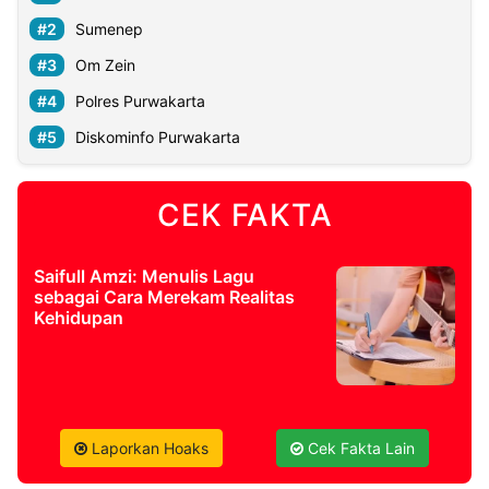
Sumenep
Om Zein
Polres Purwakarta
Diskominfo Purwakarta
CEK FAKTA
Saifull Amzi: Menulis Lagu
sebagai Cara Merekam Realitas
Kehidupan
Laporkan Hoaks
Cek Fakta Lain