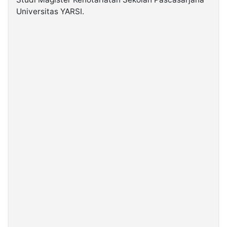
Universitas YARSI.
©
Kabarbaru.co
-
2026
PT.
Kabarbaru
Media
Holding