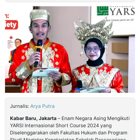
MULTIMEDIA
INDONESIA
Partner
Insight
Suara
Lens
Daily
Jalan
Idealita
Kita
Radar
Seedbacklink
NTB
Time
IDN
Jogja
Rakyat
News
Notice
Baru
Follow
Kabarbaru
Jurnalis:
Arya Putra
Kabar Baru, Jakarta
– Enam Negara Asing Mengikuti
YARSI Internasional Short Course 2024 yang
Diselenggarakan oleh Fakultas Hukum dan Program
Studi Magister Kenotariatan Sekolah Pascasarjana