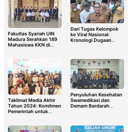
Dari Tugas Kelompok
Fakultas Syariah UIN
ke Viral Nasional:
Madura Serahkan 189
Kronologi Dugaan
Mahasiswa KKN di
Perundungan Guru di
Kabupaten Pamekasan
Purwakarta
dan Sampang
Penyuluhan Kesehatan
Taklimat Media Akhir
Swamedikasi dan
Tahun 2024: Komitmen
Demam Berdarah
Pemerintah untuk
Dengue di Desa Bangle
Pendidikan