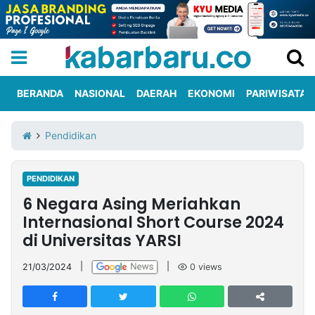
BERANDA
NASIONAL
DAERAH
EKONOMI
PARIWISATA
Informasi
KabarbaruTV
Kirim
Tentang
Pendidikan
Iklan
Berita
Kami
PENDIDIKAN
Berita
6 Negara Asing Meriahkan
Nasional
International
Olahraga
Entertainment
Daerah
Pariwisata
Kuliner
Kolom
Internasional Short Course 2024
di Universitas YARSI
Network
21/03/2024
|
|
0
views
PT
TREETAN