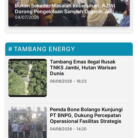
Bukan Sekadar Masalah Kebersihan, AZWI
Dorong Pengelolaan Sampah Organik Jadi
Solusi Krisis Iklim
04/07/2026
TAMBANG ENERGY
Tambang Emas Ilegal Rusak
TNKS Jambi, Hutan Warisan
Dunia
06/08/2026 - 16:23
Pemda Bone Bolango Kunjungi
PT BNPG, Dukung Percepatan
Operasional Fasilitas Strategis
04/08/2026 - 14:20