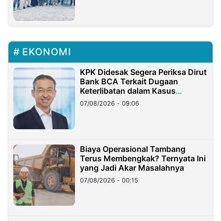
EKONOMI
KPK Didesak Segera Periksa Dirut
Bank BCA Terkait Dugaan
Keterlibatan dalam Kasus
Hilangnya Dana Nasabah Rp2,58
07/08/2026 - 09:06
Miliar
Biaya Operasional Tambang
Terus Membengkak? Ternyata Ini
yang Jadi Akar Masalahnya
07/08/2026 - 00:15