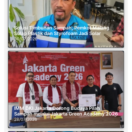
Solusi Timbunan Sampah, Pemkot Malang
Sulap Plastik dan Styrofoam Jadi Solar
30/07/2026
IMM DKI Jakarta Dorong Budaya Pilah
Sampah melalui Jakarta Green Academy 2026
28/07/2026