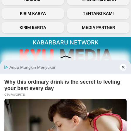
KIRIM KARYA
TENTANG KAMI
KIRIM BERITA
MEDIA PARTNER
KABARBARU NETWORK
About Our Kabarbaru.co
Kabarbaru.co menyajikan berita aktual dan
inspiratif dari sudut pandang berbaik sangka
serta terverifikasi dari sumber yang tepat.
Follow Kabarbaru