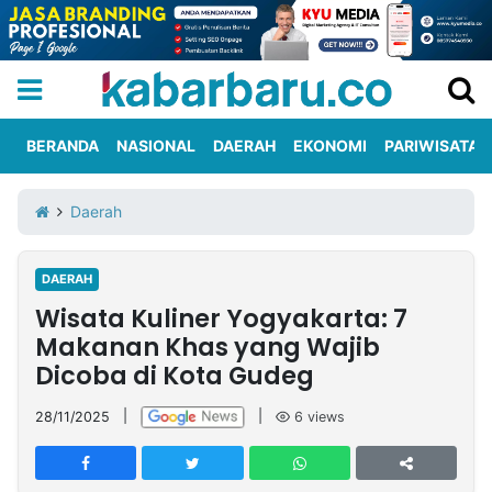
BERANDA
NASIONAL
DAERAH
EKONOMI
PARIWISATA
Informasi
KabarbaruTV
Kirim
Tentang
Daerah
Iklan
Berita
Kami
DAERAH
Berita
Wisata Kuliner Yogyakarta: 7
Nasional
International
Olahraga
Entertainment
Daerah
Pariwisata
Kuliner
Kolom
Makanan Khas yang Wajib
Dicoba di Kota Gudeg
Network
28/11/2025
|
|
6
views
PT
TREETAN