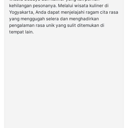
kehilangan pesonanya. Melalui wisata kuliner di
Yogyakarta, Anda dapat menjelajahi ragam cita rasa
©
Kabarbaru.co
yang menggugah selera dan menghadirkan
-
pengalaman rasa unik yang sulit ditemukan di
2026
tempat lain.
PT.
Kabarbaru
Media
Holding