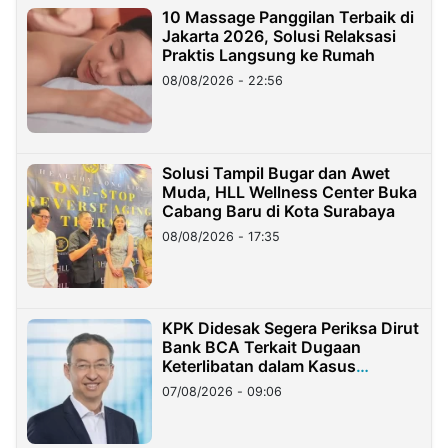
10 Massage Panggilan Terbaik di
Jakarta 2026, Solusi Relaksasi
Praktis Langsung ke Rumah
08/08/2026 - 22:56
Solusi Tampil Bugar dan Awet
Muda, HLL Wellness Center Buka
Cabang Baru di Kota Surabaya
08/08/2026 - 17:35
KPK Didesak Segera Periksa Dirut
Bank BCA Terkait Dugaan
Keterlibatan dalam Kasus
Hilangnya Dana Nasabah Rp2,58
07/08/2026 - 09:06
Miliar