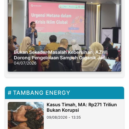
Bukan Sekadar Masalah Kebersihan, AZWI
Dorong Pengelolaan Sampah Organik Jadi
Solusi Krisis Iklim
04/07/2026
TAMBANG ENERGY
Kasus Timah, MA: Rp271 Triliun
Bukan Korupsi
09/08/2026 - 13:35