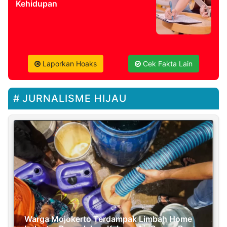
Kehidupan
Laporkan Hoaks
Cek Fakta Lain
JURNALISME HIJAU
Warga Mojokerto Terdampak Limbah Home