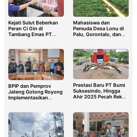
Kejati Sulut Beberkan
Mahasiswa dan
Peran Ci Gin di
Pemuda Desa Lonu di
Tambang Emas PT
Palu, Gorontalo, dan
HWR, Bos ITCenter
Toli-Toli Bersama
Jemmy Asiku Segera
Masyarakat Tegas
Dipanggil
Menolak PT HIP
Prestasi Baru PT Bumi
BPIP dan Pemprov
Suksesindo, Hingga
Jateng Gotong Royong
Ahir 2025 Pecah Rekor
Implementasikan
19,7 Juta Jam Tanpa
Materi PIP
Kecelakaan Kerja