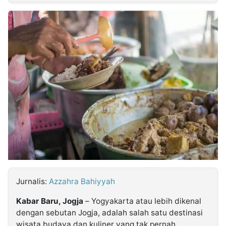
MULTIMEDIA
INDONESIA
Partner
Insight
Suara
Lens
Daily
Jalan
Idealita
Kita
Dinamikapost.com
Radar
Seedbacklink
NTB
Time
IDN
Jogja
Rakyat
News
Notice
Baru
Follow
Kabarbaru
Jurnalis:
Azzahra Bahiyyah
Kabar Baru, Jogja
– Yogyakarta atau lebih dikenal
dengan sebutan Jogja, adalah salah satu destinasi
wisata budaya dan kuliner yang tak pernah