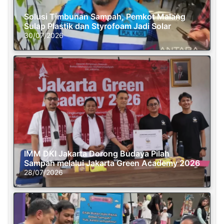
Solusi Timbunan Sampah, Pemkot Malang
Sulap Plastik dan Styrofoam Jadi Solar
30/07/2026
IMM DKI Jakarta Dorong Budaya Pilah
Sampah melalui Jakarta Green Academy 2026
28/07/2026