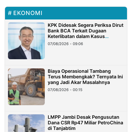
EKONOMI
KPK Didesak Segera Periksa Dirut
Bank BCA Terkait Dugaan
Keterlibatan dalam Kasus
Hilangnya Dana Nasabah Rp2,58
07/08/2026 - 09:06
Miliar
Biaya Operasional Tambang
Terus Membengkak? Ternyata Ini
yang Jadi Akar Masalahnya
07/08/2026 - 00:15
LMPP Jambi Desak Pengusutan
Dana CSR Rp47 Miliar PetroChina
di Tanjabtim