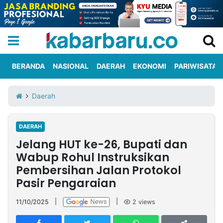
BERANDA
NASIONAL
DAERAH
EKONOMI
PARIWISATA
Informasi
KabarbaruTV
Kirim
Tentang
Daerah
Iklan
Berita
Kami
DAERAH
Berita
Jelang HUT ke-26, Bupati dan
Nasional
International
Olahraga
Entertainment
Daerah
Pariwisata
Kuliner
Kolom
Wabup Rohul Instruksikan
Pembersihan Jalan Protokol
Pasir Pengaraian
Network
11/10/2025
|
|
2
views
PT
TREETAN