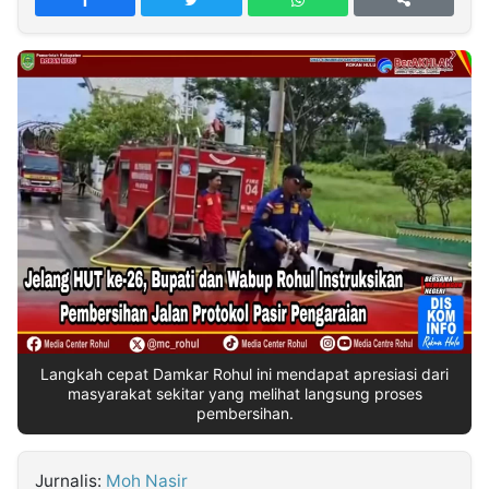
MULTIMEDIA
INDONESIA
Partner
Insight
Suara
Lens
Daily
Jalan
Idealita
Kita
Dinamikapost.com
Radar
Seedbacklink
NTB
Time
IDN
Jogja
Rakyat
News
Notice
Baru
Follow
Kabarbaru
Langkah cepat Damkar Rohul ini mendapat apresiasi dari
masyarakat sekitar yang melihat langsung proses
pembersihan.
Jurnalis:
Moh Nasir