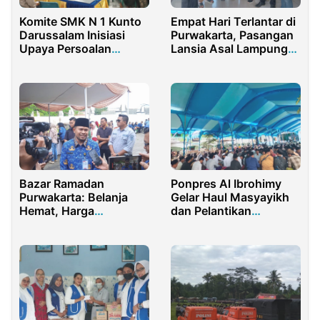
Komite SMK N 1 Kunto
Empat Hari Terlantar di
Darussalam Inisiasi
Purwakarta, Pasangan
Upaya Persoalan
Lansia Asal Lampung
Seragam Sekolah
Akhirnya Dipulangkan
Bazar Ramadan
Ponpres Al Ibrohimy
Purwakarta: Belanja
Gelar Haul Masyayikh
Hemat, Harga
dan Pelantikan
Merakyat!
Pengurus ILMY Periode
2026–2031