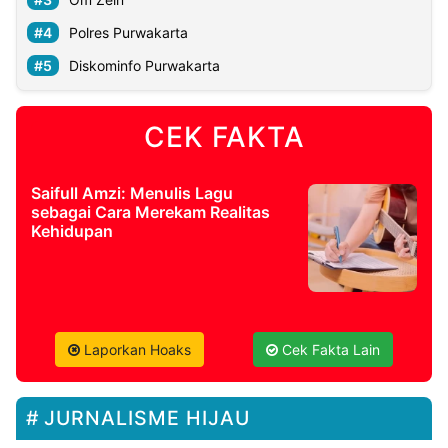
Polres Purwakarta
Diskominfo Purwakarta
CEK FAKTA
Saifull Amzi: Menulis Lagu
sebagai Cara Merekam Realitas
Kehidupan
Laporkan Hoaks
Cek Fakta Lain
JURNALISME HIJAU