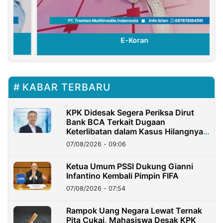
E-Koran
KABAR TERBARU
KPK Didesak Segera Periksa Dirut
Bank BCA Terkait Dugaan
Keterlibatan dalam Kasus Hilangnya
Dana Nasabah Rp2,58 Miliar
07/08/2026 - 09:06
Ketua Umum PSSI Dukung Gianni
Infantino Kembali Pimpin FIFA
07/08/2026 - 07:54
Rampok Uang Negara Lewat Ternak
Pita Cukai, Mahasiswa Desak KPK