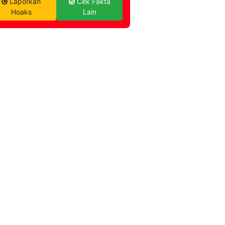
Laporkan
Cek Fakta
Hoaks
Lain