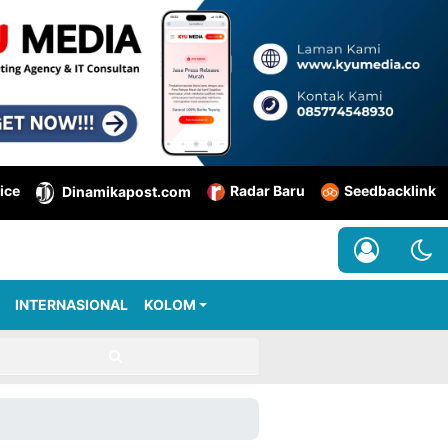
ice
Radar Baru
Seedbacklink
Dinamikapost.com
INTERNASIONAL
KOLOM