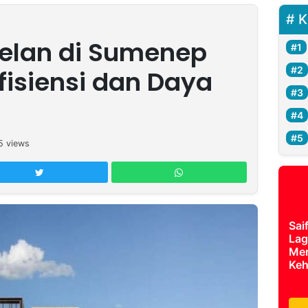
K
telan di Sumenep
Efisiensi dan Daya
5
views
Sai
Lag
Mer
Keh