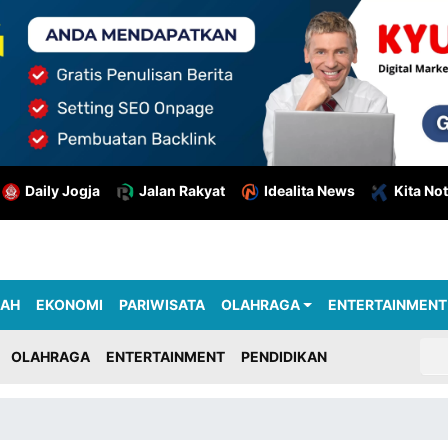
Daily Jogja
Jalan Rakyat
Idealita News
Kita Not
RAH
EKONOMI
PARIWISATA
OLAHRAGA
ENTERTAINMENT
OLAHRAGA
ENTERTAINMENT
PENDIDIKAN