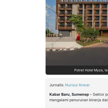
©
Kabarbaru.co
-
2026
PT.
Kabarbaru
Media
Holding
Potret Hotel Myze, t
Jurnalis:
Nurisul Anwar
Kabar Baru, Sumenep
– Sektor p
mengalami penurunan kinerja da