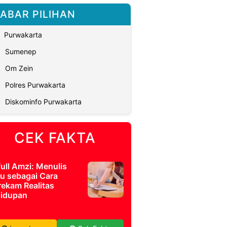
ABAR PILIHAN
Purwakarta
Sumenep
Om Zein
Polres Purwakarta
Diskominfo Purwakarta
CEK FAKTA
full Amzi: Menulis
u sebagai Cara
ekam Realitas
idupan