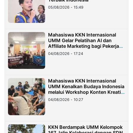
05/08/2026 - 15:49
Mahasiswa KKN Internasional
UMM Gelar Pelatihan AI dan
Affiliate Marketing bagi Pekerja
Migran Indonesia di Taiwan
04/08/2026 - 17:24
Mahasiswa KKN Internasional
UMM Kenalkan Budaya Indonesia
melalui Workshop Konten Kreatif
di Taiwan
04/08/2026 - 10:27
KKN Berdampak UMM Kelompok
167 Jalin Kolaborasi dengan SDN