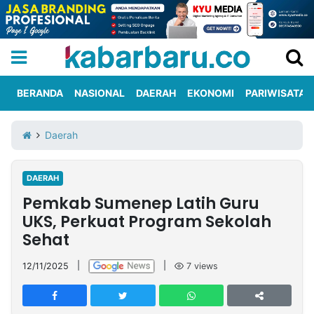
BERANDA
NASIONAL
DAERAH
EKONOMI
PARIWISATA
Informasi
KabarbaruTV
Kirim
Tentang
Daerah
Iklan
Berita
Kami
DAERAH
Berita
Pemkab Sumenep Latih Guru
Nasional
International
Olahraga
Entertainment
Daerah
Pariwisata
Kuliner
Kolom
UKS, Perkuat Program Sekolah
Sehat
Network
12/11/2025
|
|
7
views
PT
TREETAN