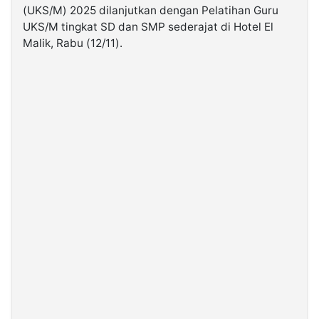
(UKS/M) 2025 dilanjutkan dengan Pelatihan Guru
UKS/M tingkat SD dan SMP sederajat di Hotel El
©
Malik, Rabu (12/11).
Kabarbaru.co
-
2026
PT.
Kabarbaru
Media
Holding