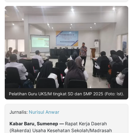
MULTIMEDIA
INDONESIA
Partner
Insight
Suara
Lens
Daily
Jalan
Idealita
Kita
Dinamikapost.com
Radar
Seedbacklink
NTB
Time
IDN
Jogja
Rakyat
News
Notice
Baru
Follow
Kabarbaru
Pelatihan Guru UKS/M tingkat SD dan SMP 2025 (Foto: Ist).
Jurnalis:
Nurisul Anwar
Kabar Baru, Sumenep —
Rapat Kerja Daerah
(Rakerda) Usaha Kesehatan Sekolah/Madrasah