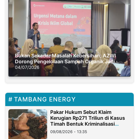
Bukan Sekadar Masalah Kebersihan, AZWI
Dorong Pengelolaan Sampah Organik Jadi
Solusi Krisis Iklim
04/07/2026
TAMBANG ENERGY
Pakar Hukum Sebut Klaim
Kerugian Rp271 Triliun di Kasus
Timah Bentuk Kriminalisasi
Terhadap Usaha
09/08/2026 - 13:35