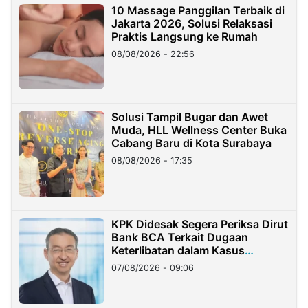
10 Massage Panggilan Terbaik di
Jakarta 2026, Solusi Relaksasi
Praktis Langsung ke Rumah
08/08/2026 - 22:56
Solusi Tampil Bugar dan Awet
Muda, HLL Wellness Center Buka
Cabang Baru di Kota Surabaya
08/08/2026 - 17:35
KPK Didesak Segera Periksa Dirut
Bank BCA Terkait Dugaan
Keterlibatan dalam Kasus
Hilangnya Dana Nasabah Rp2,58
07/08/2026 - 09:06
Miliar