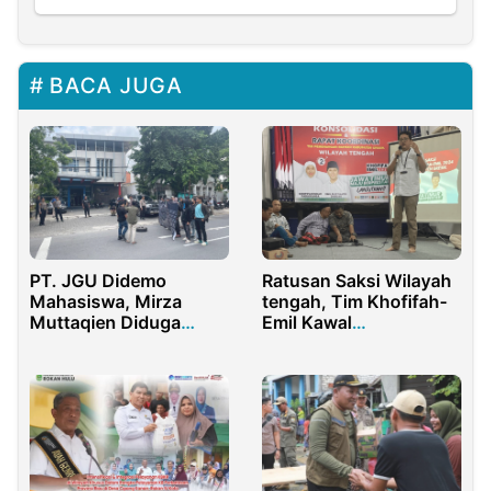
BACA JUGA
PT. JGU Didemo
Ratusan Saksi Wilayah
Mahasiswa, Mirza
tengah, Tim Khofifah-
Muttaqien Diduga
Emil Kawal
Kabur
Pemenangan Mutlak
Pilkada Jatim Di Gresik