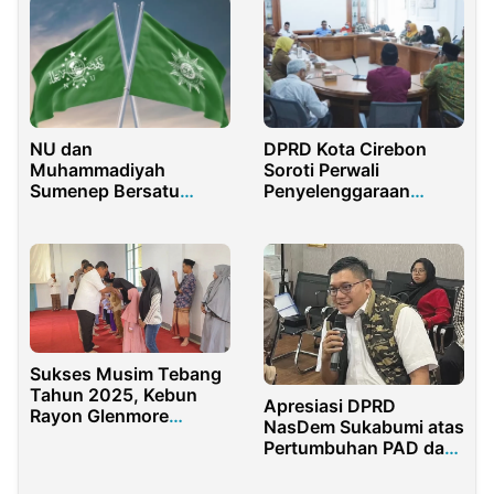
NU dan
DPRD Kota Cirebon
Muhammadiyah
Soroti Perwali
Sumenep Bersatu
Penyelenggaraan
Lawan Judi Online
Diniyah Takmiliyah
sebagai Ekstrakurikuler
Sukses Musim Tebang
Tahun 2025, Kebun
Apresiasi DPRD
Rayon Glenmore
NasDem Sukabumi atas
Banyuwangi Santuni
Pertumbuhan PAD dan
Puluhan Yatim Piatu
Inovasi Opsen Pajak
Kendaraan