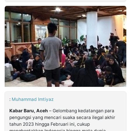
MULTIMEDIA
INDONESIA
Partner
Insight
Suara
Lens
Daily
Jalan
Idealita
Kita
Dinamikapost.com
Radar
Seedbacklink
NTB
Time
IDN
Jogja
Rakyat
News
Notice
Baru
Follow
Kabarbaru
:
Muhammad Imtiyaz
Kabar Baru, Aceh
– Gelombang kedatangan para
pengungsi yang mencari suaka secara ilegal akhir
tahun 2023 hingga Februari ini, cukup
menghentakkan Indonesia hingga mata dunia.