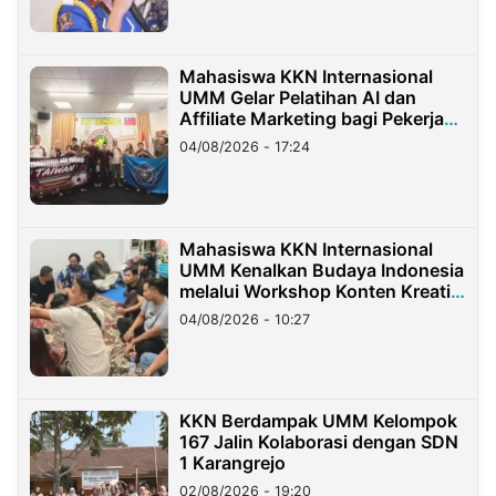
Mahasiswa KKN Internasional
UMM Gelar Pelatihan AI dan
Affiliate Marketing bagi Pekerja
Migran Indonesia di Taiwan
04/08/2026 - 17:24
Mahasiswa KKN Internasional
UMM Kenalkan Budaya Indonesia
melalui Workshop Konten Kreatif
di Taiwan
04/08/2026 - 10:27
KKN Berdampak UMM Kelompok
167 Jalin Kolaborasi dengan SDN
1 Karangrejo
02/08/2026 - 19:20