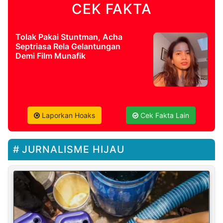
CEK FAKTA
Tolak Pakai Stuntman, Acha
Septriasa Rela Gelantungan
Demi Film Munafik
Laporkan Hoaks
Cek Fakta Lain
JURNALISME HIJAU