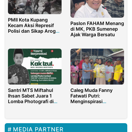
PMII Kota Kupang
Paslon FAHAM Menang
Kecam Aksi Represif
di MK, PKB Sumenep
Polisi dan Sikap Arogan
Ajak Warga Bersatu
Pimpinan Daerah NTT
Santri MTS Miftahul
Caleg Muda Fanny
Ihsan Sabet Juara 1
Fatwati Putri:
Lomba Photografi di
Menginspirasi
Universitas Andalas
Semangat
Padang
Kemerdekaan melalui
Jalan Sehat dan
Program Kemanusiaan
MEDIA PARTNER