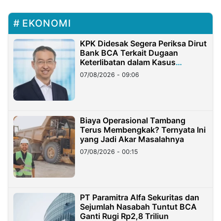
EKONOMI
KPK Didesak Segera Periksa Dirut
Bank BCA Terkait Dugaan
Keterlibatan dalam Kasus
Hilangnya Dana Nasabah Rp2,58
07/08/2026 - 09:06
Miliar
Biaya Operasional Tambang
Terus Membengkak? Ternyata Ini
yang Jadi Akar Masalahnya
07/08/2026 - 00:15
PT Paramitra Alfa Sekuritas dan
Sejumlah Nasabah Tuntut BCA
Ganti Rugi Rp2,8 Triliun