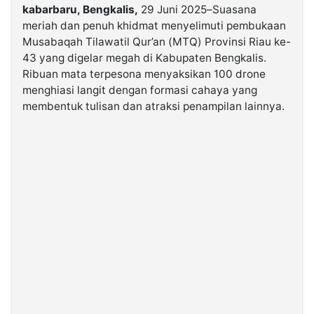
kabarbaru, Bengkalis,
29 Juni 2025–Suasana
meriah dan penuh khidmat menyelimuti pembukaan
©
Musabaqah Tilawatil Qur’an (MTQ) Provinsi Riau ke-
Kabarbaru.co
-
43 yang digelar megah di Kabupaten Bengkalis.
2026
Ribuan mata terpesona menyaksikan 100 drone
menghiasi langit dengan formasi cahaya yang
PT.
membentuk tulisan dan atraksi penampilan lainnya.
Kabarbaru
Media
Holding