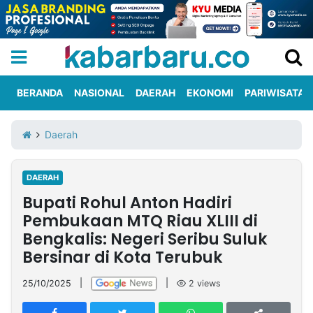
BERANDA
NASIONAL
DAERAH
EKONOMI
PARIWISATA
Informasi
KabarbaruTV
Kirim
Tentang
Daerah
Iklan
Berita
Kami
DAERAH
Berita
Bupati Rohul Anton Hadiri
Nasional
International
Olahraga
Entertainment
Daerah
Pariwisata
Kuliner
Kolom
Pembukaan MTQ Riau XLIII di
Bengkalis: Negeri Seribu Suluk
Bersinar di Kota Terubuk
Network
25/10/2025
|
|
2
views
PT
TREETAN