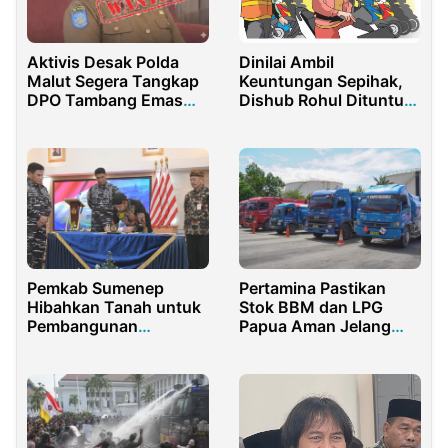
Aktivis Desak Polda
Dinilai Ambil
Malut Segera Tangkap
Keuntungan Sepihak,
DPO Tambang Emas
Dishub Rohul Dituntut
Ilegal di Halmahera
Kaji Ulang Potensi
Utara
Retribusi Jasa Layanan
Parkir Ujung Batu
Pemkab Sumenep
Pertamina Pastikan
Hibahkan Tanah untuk
Stok BBM dan LPG
Pembangunan
Papua Aman Jelang
Pangkalan Laut TNI AL
Idulfitri