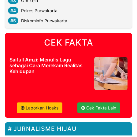
Om Zein
Polres Purwakarta
Diskominfo Purwakarta
CEK FAKTA
Saifull Amzi: Menulis Lagu
sebagai Cara Merekam Realitas
Kehidupan
Laporkan Hoaks
Cek Fakta Lain
JURNALISME HIJAU