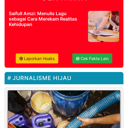
Saifull Amzi: Menulis Lagu
sebagai Cara Merekam Realitas
Kehidupan
Laporkan Hoaks
Cek Fakta Lain
JURNALISME HIJAU