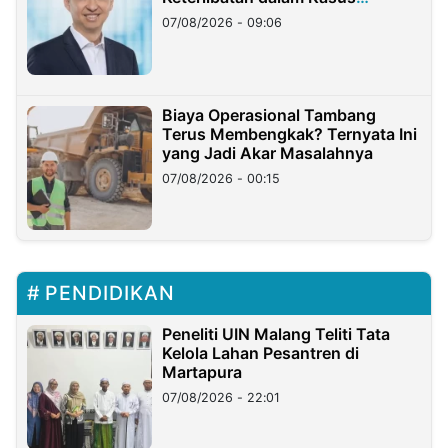
Hilangnya Dana Nasabah Rp2,58
07/08/2026 - 09:06
Miliar
Biaya Operasional Tambang
Terus Membengkak? Ternyata Ini
yang Jadi Akar Masalahnya
07/08/2026 - 00:15
PENDIDIKAN
Peneliti UIN Malang Teliti Tata
Kelola Lahan Pesantren di
Martapura
07/08/2026 - 22:01