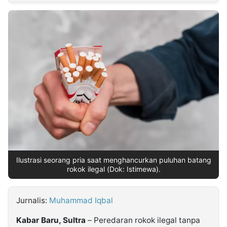
MULTIMEDIA
INDONESIA
Partner
Insight
Suara
Lens
Daily
Jalan
Idealita
Kita
Dinamikapost.com
Radar
Seedbacklink
NTB
Time
IDN
Jogja
Rakyat
News
Notice
Baru
Follow
Kabarbaru
Ilustrasi seorang pria saat menghancurkan puluhan batang
rokok ilegal (Dok: Istimewa).
Jurnalis:
Muhammad Iqbal
Kabar Baru, Sultra
– Peredaran rokok ilegal tanpa