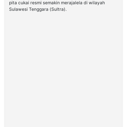
pita cukai resmi semakin merajalela di wilayah
Sulawesi Tenggara (Sultra).
©
Kabarbaru.co
-
2026
PT.
Kabarbaru
Media
Holding