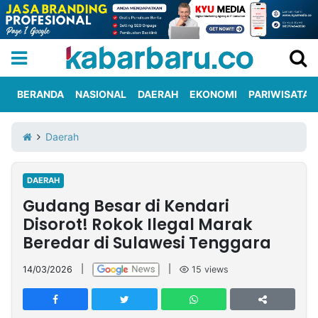
BERANDA
NASIONAL
DAERAH
EKONOMI
PARIWISATA
Informasi
KabarbaruTV
Kirim
Tentang
Daerah
Iklan
Berita
Kami
DAERAH
Berita
Gudang Besar di Kendari
Nasional
International
Olahraga
Entertainment
Daerah
Pariwisata
Kuliner
Kolom
Disorot! Rokok Ilegal Marak
Beredar di Sulawesi Tenggara
Network
14/03/2026
|
|
15
views
PT
TREETAN