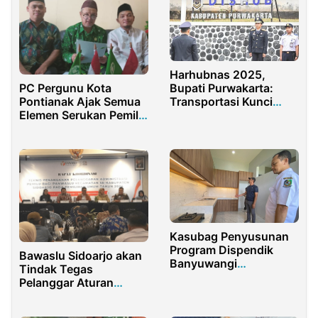
Harhubnas 2025,
Bupati Purwakarta:
PC Pergunu Kota
Transportasi Kunci
Pontianak Ajak Semua
Indonesia Emas
Elemen Serukan Pemilu
Damai 2024
Kasubag Penyusunan
Program Dispendik
Bawaslu Sidoarjo akan
Banyuwangi
Tindak Tegas
Berkunjung Kerumah
Pelanggar Aturan
Pintar Kecamatan
Pemilu
Pesanggaran